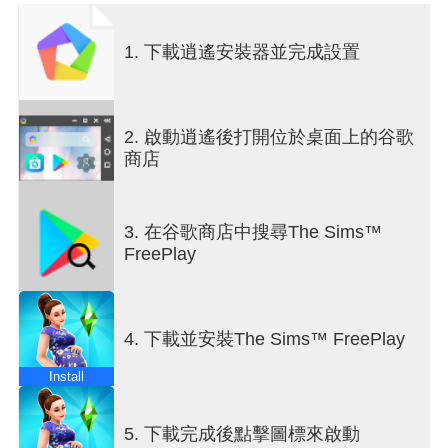
模擬市民的無限種可能
1. 下載逍遙安裝器並完成設置
從頭到腳，從天花板到地板，自訂模擬市民生活中
的各方各面！最多讓34位模擬市民保持有型，並設
計和打造出他們的夢想家園，別忘了加上游泳池、
數個樓層以及絕美的裝潢。當您擁有越來越多模擬
2. 啟動逍遙後打開位於桌面上的谷歌
市民，他們會開始成家立業。透過建造寵物店、車
商店
輛經銷店、購物商場，甚至一座私人度假海灘來擴
建您的模擬城鎮吧！一次釋放心中的建築魂與室內
設計魂，在展現自我的同時講述屬於自己的模擬市
3. 在谷歌商店中搜尋The Sims™
民故事。造訪您現實生活朋友的模擬城鎮。您能建
FreePlay
立新關係，並和好友互相比較室內設計技巧。
保持聯繫
生命就是要和別人一起體驗。開始交往、墜入愛
4. 下載並安裝The Sims™ FreePlay
河、邁向婚姻，並組織家庭。交一輩子的朋友並疼
愛寵物。舉辦泳池派對，在戶外烤肉或在壁爐旁依
Install
偎，享受電影之夜。想製造麻煩嗎？當模擬市民無
法好好相處時，會上演諸多戲碼。跟青少年一起耍
笨、對家庭成員無禮，或向求婚說「不」！從寶寶
5. 下載完成後點擊圖標來啟動