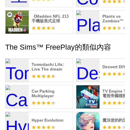
《Madden NFL 21》
Plants vs
手機版美式足球
Zombies™ 2 
The Sims™ FreePlay的類似內容
Tomodachi Life:
Dessert DIY
Live The dream
Car Parking
TV Empire Ty
Multiplayer
電視帝國模擬
Hyper Evolution
魔法使的約定