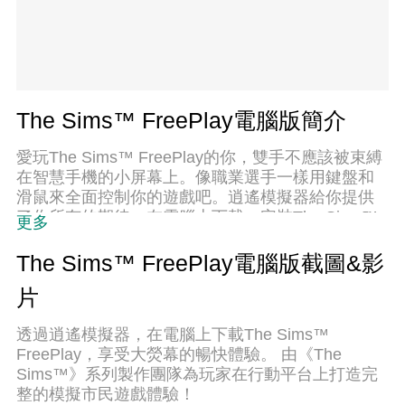
The Sims™ FreePlay電腦版簡介
愛玩The Sims™ FreePlay的你，雙手不應該被束縛
在智慧手機的小屏幕上。像職業選手一樣用鍵盤和
滑鼠來全面控制你的遊戲吧。逍遙模擬器給你提供
了你所有的期待。在電腦上下載、安裝The Sims™
更多
FreePlay並盡情遊玩。再也不用擔心剩餘電量、流
量消耗和煩人的來電。全新的逍遙模擬器9是你在電
The Sims™ FreePlay電腦版截圖&影
腦上遊玩The Sims™ FreePlay的最佳選擇！我们用
片
心準備，完美的按鍵映射系統讓The Sims™
FreePlay宛如電腦遊戲；我們，用嫻熟的技術編
透過逍遙模擬器，在電腦上下載The Sims™
程，逍遙多開器讓所有遊戲開好開滿；獨一無二的
FreePlay，享受大熒幕的暢快體驗。 由《The
虛擬化引擎釋放你電腦的全部潛力，一切都入絲般
Sims™》系列製作團隊為玩家在行動平台上打造完
順滑。我們不僅在意你怎樣遊玩，更在意如何讓你
整的模擬市民遊戲體驗！
享受遊玩的樂趣！