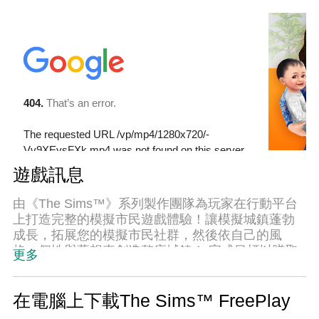
遊戲訊息
由《The Sims™》系列製作團隊為玩家在行動平台
上打造完整的模擬市民遊戲體驗！讓模擬城鎮蓬勃
成長，拓展您的模擬市民社群，然後依自己的風
格、個性與夢想來創造整座城鎮！ 完成目標以賺取
更多
模擬幣，並在途中拾取獎勵。讓您的模擬市民保持
歡樂，一邊協助他們過著有趣和滿意的生活，一邊
看著他們茁壯成長！
在電腦上下載The Sims™ FreePlay
_________________