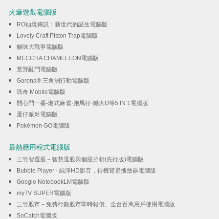
火爆遊戲電腦版
RO仙境傳説：新世代的誕生電腦版
Lovely Craft Piston Trap電腦版
貓咪大戰爭電腦版
MECCHA CHAMELEON電腦版
荒野亂鬥電腦版
Garena® 三角洲行動電腦版
瑪奇 Mobile電腦版
開心鬥一番-港式麻雀·跑馬仔·鋤大D等5 IN 1電腦版
蛋仔派对電腦版
Pokémon GO電腦版
最熱應用程式電腦版
三竹智選股－智慧選股與個股分析(先行版)電腦版
Bubble Player - 純淨HD影音，待機背景播放器電腦版
Google NotebookLM電腦版
myTV SUPER電腦版
三竹股市－免費行動股市即時報價、全台百萬用戶使用電腦版
SoCatch電腦版