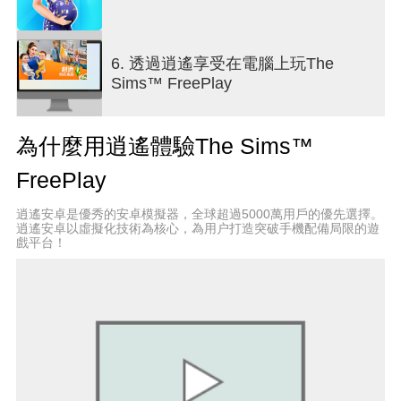
到年長者，您的模擬市民能在模擬人生的每個階段
寫出完美故事。一邊是友情，一邊是愛情？想成為
戲精，還是上演分手擂台？選擇權都操之在您。
6. 透過逍遙享受在電腦上玩The
Sims™ FreePlay
全心工作與盡情玩耍
模擬市民必須要工作！開始不同的夢幻職涯，跟著
模擬市民了解在警察局、電影片場和醫院的工作歷
為什麼用逍遙體驗The Sims™
程。您模擬市民的工作量越大，他們學習技能和加
薪的機會就越高，還會給予您獎勵，引領他們走向
FreePlay
成功之路。在他們放假的時候，還能讓他們選擇不
同嗜好，如：烹飪、時尚設計、學跳騷莎舞和訓練
逍遙安卓是優秀的安卓模擬器，全球超過5000萬用戶的優先選擇。
狗狗。無論是孩童、青少年或成年時期。他們越是
逍遙安卓以虛擬化技術為核心，為用户打造突破手機配備局限的遊
投入，就會越開心。當您的模擬市民愛上您所創造
戲平台！
的生活時，處處機遇無限！
_________________
追蹤我們：
Twitter @TheSimsFreePlay
Facebook.com/TheSimsFreePlay
Instagram @TheSimsFreePlayEA