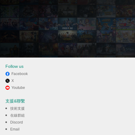
Follow us
Facebook
X
透過逍遙享受在電腦上玩The
Youtube
Sims™ FreePlay
支援&聯繫
技術支援
下載
在線群組
Discord
Email