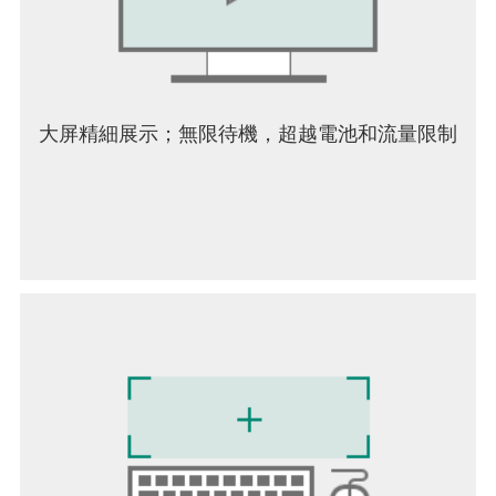
_________________
請注意：
- 本遊戲需要1.8GB的總儲存空間。
- 本遊戲為免費遊玩，但玩家可選擇在某些額外物品
大屏精細展示；無限待機，超越電池和流量限制
上花錢，這些費用將向玩家的Google帳號收取。玩
家可以透過調整裝置設定來停用應用程式內購買。
- 會有廣告出現於此遊戲。
- 需有網路連線才能遊玩。
切勿出售我的個人資訊：
https://tos.ea.com/legalapp/WEBPRIVACYCA/US/en/
使用者協議：terms.ea.com/tc
隱私與Cookie政策：privacy.ea.com/tc
請造訪help.ea.com/tw以取得支援或查詢。
EA在下列網址發佈通知30天後，可能將其線上功能
收回：ea.com/zh-tw/service-updates。