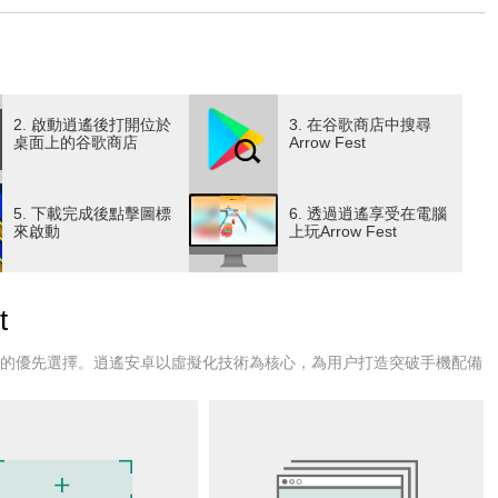
ember controls
ur arrows
s of coins
2. 啟動逍遙後打開位於
3. 在谷歌商店中搜尋
桌面上的谷歌商店
Arrow Fest
5. 下載完成後點擊圖標
6. 透過逍遙享受在電腦
來啟動
上玩Arrow Fest
arrows and income!
t
戶的優先選擇。逍遙安卓以虛擬化技術為核心，為用户打造突破手機配備