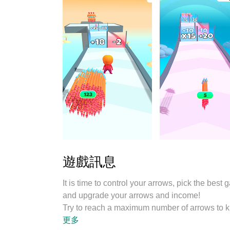
遊戲訊息
It is time to control your arrows, pick the best
and upgrade your arrows and income!
Try to reach a maximum number of arrows to kil
Become the master of arrow control!
更多