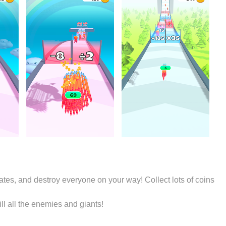
 gates, and destroy everyone on your way! Collect lots of coins
l all the enemies and giants!