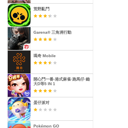
荒野亂鬥
Garena® 三角洲行動
瑪奇 Mobile
開心鬥一番-港式麻雀·跑馬仔·鋤
大D等5 IN 1
蛋仔派对
Pokémon GO