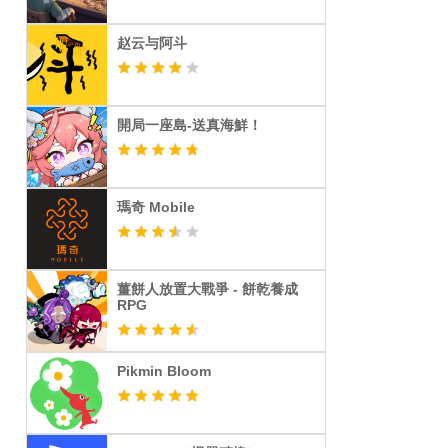
赵云与阿斗
開局一座島-送真海鮮！
瑪奇 Mobile
薑餅人放置大戰爭 - 餅乾養成
RPG
Pikmin Bloom