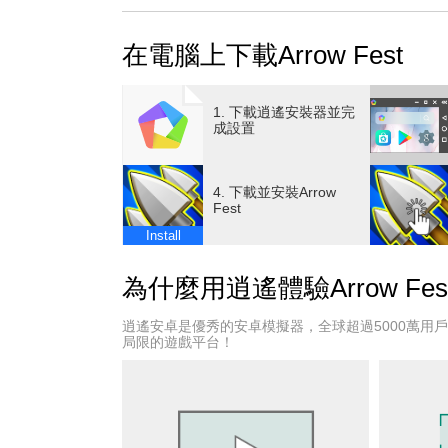
=== HOW TO PLAY ===
◉ Simple and intuitive game with easy-to-rem
在電腦上下載Arrow Fest
◉ Just swipe to control your arrows
◉ Pass through the best gates to increase yo
◉ Destroy your enemies and giants to earn lot
1. 下載逍遙安裝器並完
=== GAME FEATURES ===
成設置
◉ FREE and EASY to play!
◉ Lots of UNIQUE LEVELS to play!
4. 下載並安裝Arrow
◉ Lots of ENEMIES and GIANTS to destroy!
Fest
◉ Lots of GATES to decide!
Install
◉ Lots of COINS to collect and upgrade your 
為什麼用逍遙體驗Arrow Fes
逍遙安卓是優秀的安卓模擬器，全球超過5000萬用
局限的遊戲平台！