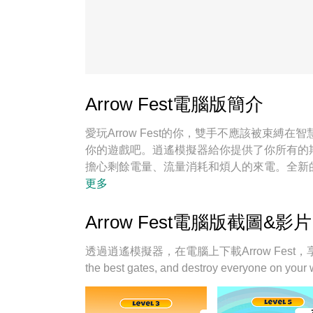
Arrow Fest電腦版簡介
愛玩Arrow Fest的你，雙手不應該被束
你的遊戲吧。逍遙模擬器給你提供了你所有的期待
擔心剩餘電量、流量消耗和煩人的來電。全新的逍
用心準備，完美的按鍵映射系統讓Arrow F
更多
遊戲開好開滿；獨一無二的虛擬化引擎釋放你
玩，更在意如何讓你享受遊玩的樂趣！
Arrow Fest電腦版截圖&影片
透過逍遙模擬器，在電腦上下載Arrow Fest，享受大熒幕的暢快
the best gates, and destroy everyone on your 