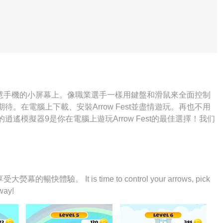
縛在智慧手機的小屏幕上。像職業選手一樣用鍵盤和滑鼠來全面控制
。在電腦上下載、安裝Arrow Fest並盡情遊玩。再也不用
遙模擬器9是你在電腦上遊玩Arrow Fest的最佳選擇！我们
est宛如電腦遊戲；我們，用嫻熟的技術編程，逍遙多開器讓所有
電腦的全部潛力，一切都入絲般順滑。我們不僅在意你怎樣遊
體驗。 It is time to control your arrows, pick
way!