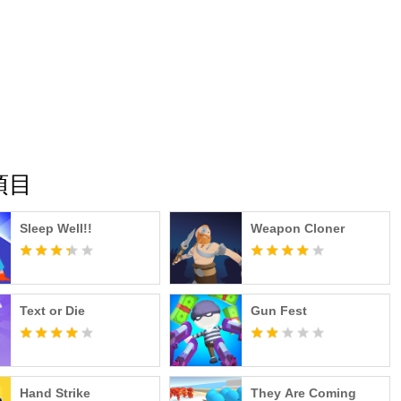
項目
Sleep Well!!
Weapon Cloner
Text or Die
Gun Fest
Hand Strike
They Are Coming