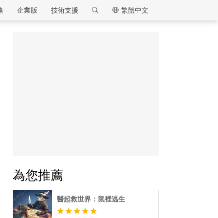
格
企業版
技術支援
繁體中文
逍遙模擬器
為您推薦
醫起救世界：鼠裡逃生