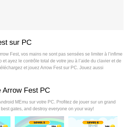
est sur PC
row Fest, vos mains ne sont pas sensées se limiter à l’infime
 ayez le contrôle total de votre jeu à l’aide du clavier et de
 Téléchargez et jouez Arrow Fest sur PC. Jouez aussi
itation de batterie, de données mobiles et d’appels
9 est la meilleure option de jouer Arrow Fest sur PC.
e d’affectation de touches prédéfini fait de Arrow Fest un jeu
e Arrow Fest PC
ces de MEmu permet 2 ou plusieurs comptes de jeu sur le
d’émulation exclusif peut libérer le plein potentiel de votre
Android MEmu sur votre PC. Profitez de jouer sur un grand
the best gates, and destroy everyone on your way!