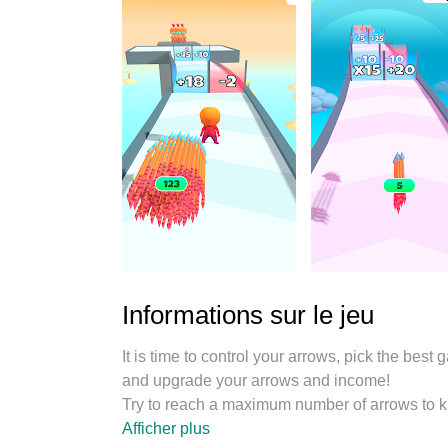
Informations sur le jeu
It is time to control your arrows, pick the best
and upgrade your arrows and income!
Try to reach a maximum number of arrows to kil
Become the master of arrow control!
Afficher plus