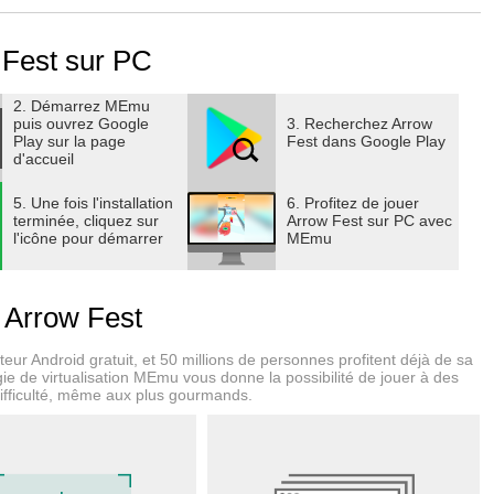
ember controls
 Fest sur PC
ur arrows
2. Démarrez MEmu
s of coins
puis ouvrez Google
3. Recherchez Arrow
Play sur la page
Fest dans Google Play
d'accueil
5. Une fois l'installation
6. Profitez de jouer
terminée, cliquez sur
Arrow Fest sur PC avec
l'icône pour démarrer
MEmu
arrows and income!
 Arrow Fest
eur Android gratuit, et 50 millions de personnes profitent déjà de sa
ie de virtualisation MEmu vous donne la possibilité de jouer à des
difficulté, même aux plus gourmands.