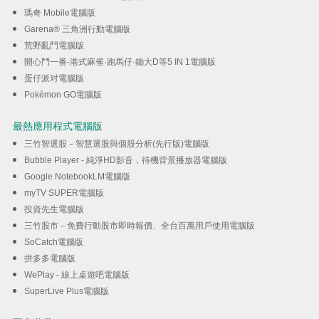
瑪奇 Mobile電腦版
Garena® 三角洲行動電腦版
荒野亂鬥電腦版
開心鬥一番-港式麻雀·跑馬仔·鋤大D等5 IN 1電腦版
蛋仔派对電腦版
Pokémon GO電腦版
最熱應用程式電腦版
三竹智選股－智慧選股與個股分析(先行版)電腦版
Bubble Player - 純淨HD影音，待機背景播放器電腦版
Google NotebookLM電腦版
myTV SUPER電腦版
投資先生電腦版
三竹股市－免費行動股市即時報價、全台百萬用戶使用電腦版
SoCatch電腦版
拼多多電腦版
WePlay - 線上桌遊吧電腦版
SuperLive Plus電腦版