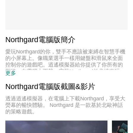
Northgard電腦版簡介
愛玩Northgard的你，雙手不應該被束縛在智慧手機
的小屏幕上。像職業選手一樣用鍵盤和滑鼠來全面
控制你的遊戲吧。逍遙模擬器給你提供了你所有的
期待。在電腦上下載、安裝Northgard並盡情遊玩。
更多
再也不用擔心剩餘電量、流量消耗和煩人的來電。
全新的逍遙模擬器9是你在電腦上遊玩Northgard的
Northgard電腦版截圖&影片
最佳選擇！我们用心準備，完美的按鍵映射系統讓
Northgard宛如電腦遊戲；我們，用嫻熟的技術編
透過逍遙模擬器，在電腦上下載Northgard，享受大
程，逍遙多開器讓所有遊戲開好開滿；獨一無二的
熒幕的暢快體驗。 Northgard 是一款基於北歐神話
虛擬化引擎釋放你電腦的全部潛力，一切都入絲般
的策略遊戲。
順滑。我們不僅在意你怎樣遊玩，更在意如何讓你
享受遊玩的樂趣！