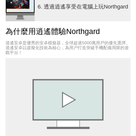
在這片
大陸
，他將結識新的朋友和敵人，並發現比
6. 透過逍遙享受在電腦上玩Northgard
哈根更可怕的威脅，以及
他父親被暗殺
背後的原
因。
為什麼用逍遙體驗Northgard
多人遊戲
• 與其他行動端玩家一起遊戲或對抗，最多支援6人
逍遙安卓是優秀的安卓模擬器，全球超過5000萬用戶的優先選擇。
• 包含決鬥、自由搏鬥和團隊模式
逍遙安卓以虛擬化技術為核心，為用户打造突破手機配備局限的遊
戲平台！
選擇你的氏族
為了完成
11個戰役章節
，玩家必須熟悉
6個初始氏族
的特色，並征服
諾斯加德
無情的荒野。
更多氏族加入諾斯加德之戰！
•
蛇氏族：
潛伏於暗處，運用狡猾的遊擊戰術引領戰
局
•
龍氏族：
回歸古老傳統，以祭祀取悅諸神
•
海怪氏族：
駕馭海洋的恩賜，釋放其狂暴的力量
您可以單獨購買 DLC 解鎖蛇氏族、龍氏族和海怪氏
族，也可以購買鱗片捆綁包同時解鎖。