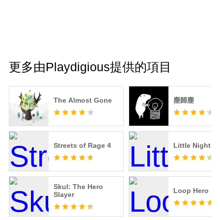
更多由Playdigious提供的項目
The Almost Gone
塵歸塵
Streets of Rage 4
Little Nightm
Skul: The Hero
Loop Hero
Slayer