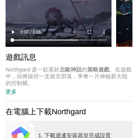
遊戲訊息
Northgard
是一款基於
北歐神話
的
策略遊戲
。在遊戲
中，你將操控一支維京部落，爭奪一片神秘新大陸
的控制權。
更多
經過多年不懈的探索，勇敢的維京人發現了一片充
滿神秘、危險和財富的新大陸：
NORTHGARD
。
在電腦上下載Northgard
最勇敢的
北方人
揚帆起航，探索並征服這片新大
陸，為他們的
部落
贏得榮耀，並透過征服、貿易或
對
諸神
的虔誠奉獻書寫歷史。
1. 下載逍遙安裝器並完成設置