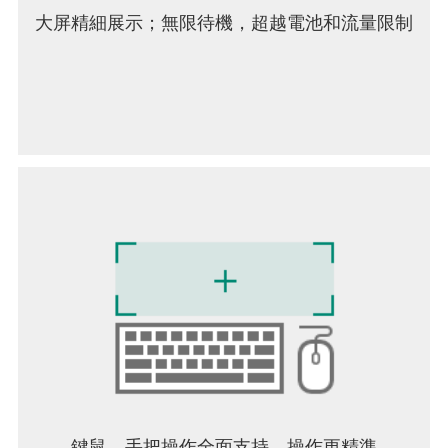
•
馬族
：潛心鍛造技藝，打造威力強大的聖物
大屏精細展示；無限待機，超越電池和流量限制
•
牛氏族
：裝備祖傳裝備，證明先輩的威力
•
猞猁氏族
：順應自然，引誘神祕獵物落入伏擊
您可以單獨購買DLC解鎖馬氏族、牛氏族和猞猁氏
族，也可以購買毛皮禮包一起解鎖。
•
松鼠部落：
收集食材，烹調特殊菜餚，度過嚴冬
•
鼠部落：
接受薩滿的教誨，為部落效力
•
雄鷹部落：
佔領廣闊領地，外出冒險，收集資源
購買DLC即可單獨解鎖松鼠部落、老鼠部落和雄鷹
部落，或購買冬季禮包一起解鎖。
專為行動裝置精心設計
• 全新介面
• 成就
• 雲端存檔 - 可在安卓裝置之間共用進度
如果您遇到問題，請發送電子郵件至
support@playdigious.mail.helpshift.com 與我們
聯繫，並提供盡可能詳細的問題信息，或訪問
https://playdigious.helpshift.com/hc/en/4-
鍵鼠，手把操作全面支持，操作更精準