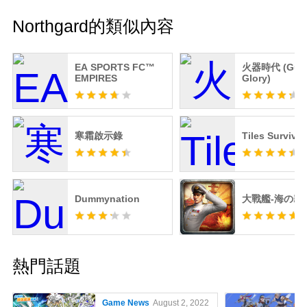
Northgard的類似內容
EA SPORTS FC™
火器時代 (Guns
EMPIRES
Glory)
寒霜啟示錄
Tiles Survive!
Dummynation
大戰艦-海の霸
熱門話題
Game News
August 2, 2022