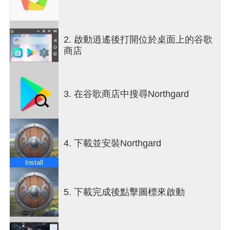
前提是他們能夠抵禦肆虐這片土地的兇猛
狼
和
亡靈
戰士
，與巨人交朋友或擊敗他們，並熬過
北方
有史
以來最嚴酷的寒冬。
2. 啟動逍遙後打開位於桌面上的谷歌
商店
遊戲特色
•
在新發現的諾斯加德大陸上建立你的定居點
•
為你的維京人分配各種職業（農夫、戰士、水手、
博學者…）
3. 在谷歌商店中搜尋Northgard
•
精心管理
你的資源，在嚴酷的寒冬和兇猛的敵人面
前生存下來
•
擴張
並探索擁有獨特戰略機會的新領土
•
達成
不同的勝利條件（征服、聲望、知識、貿
4. 下載並安裝Northgard
易…）
Install
故事模式：瑞格的傳奇
維京高王
被謀殺，他的
帝王號角
被一個名叫
哈根
的
人偷走。
5. 下載完成後點擊圖標來啟動
此活動開啟了一段傳奇故事，帶領
瑞格
、他的兒子
兼繼承人在他的得力助手布蘭德的陪同下，穿越新
大陸
諾斯加德
。