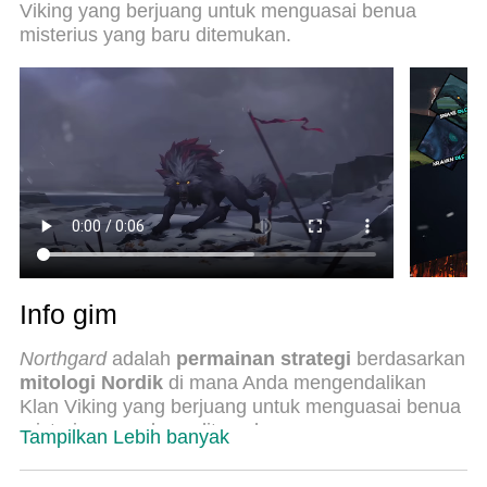
Viking yang berjuang untuk menguasai benua
teknologi ahli kami, sistem pemetaan kunci preset
misterius yang baru ditemukan.
yang canggih menjadikan Northgard sebagai
permainan PC sejati.Manajer banyak hal dari
MEmu memungkinkan Anda untuk memainkan 2
atau banyak akun pada perangkat yang sama.Dan
yang terpenting, mesin emulasi eksklusif kami bisa
melepaskan potensi penuh PC Anda, membuat
segalanya berjalan lancar.
Info gim
Northgard
adalah
permainan strategi
berdasarkan
mitologi Nordik
di mana Anda mengendalikan
Klan Viking yang berjuang untuk menguasai benua
misterius yang baru ditemukan.
Tampilkan Lebih banyak
Setelah bertahun-tahun penjelajahan tanpa henti,