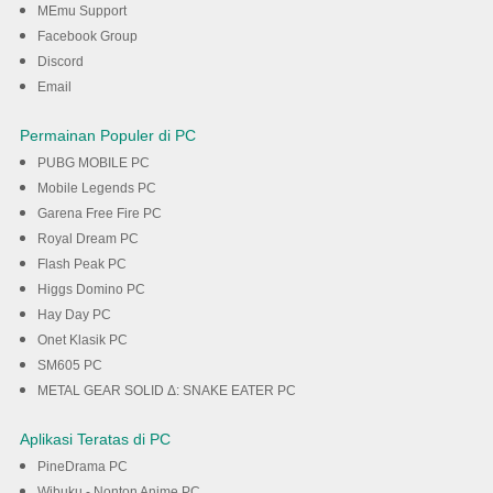
MEmu Support
Unduh
Facebook Group
Discord
Email
Permainan Populer di PC
PUBG MOBILE PC
Mobile Legends PC
Garena Free Fire PC
Royal Dream PC
Flash Peak PC
Higgs Domino PC
Hay Day PC
Onet Klasik PC
SM605 PC
METAL GEAR SOLID Δ: SNAKE EATER PC
Aplikasi Teratas di PC
PineDrama PC
Wibuku - Nonton Anime PC