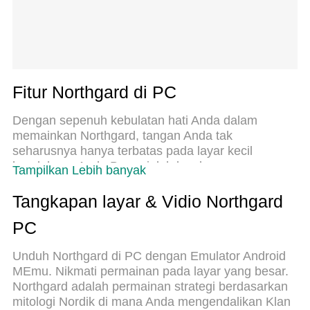
Fitur Northgard di PC
Dengan sepenuh kebulatan hati Anda dalam
memainkan Northgard, tangan Anda tak
seharusnya hanya terbatas pada layar kecil
handphone Anda.Bermainlah layaknya seorang
Tampilkan Lebih banyak
profesional dan dapatkan kendali penuh dalam
permainan Anda dengan papan ketik dan
Tangkapan layar & Vidio Northgard
tetikus.MEmu menawarkan seluruh hal yang Anda
PC
harapkan.Unduh dan mainkan Northgard pada PC.
Bermainlah selama yang Anda inginkan, tanpa
Unduh Northgard di PC dengan Emulator Android
keterbatasan dari baterai, data seluler dan
MEmu. Nikmati permainan pada layar yang besar.
panggilan yang mengganggu.MEmu 9 baru
Northgard adalah permainan strategi berdasarkan
merupakan pilihan terbaik untuk memainkan
mitologi Nordik di mana Anda mengendalikan Klan
Northgard pada PC. Dipersiapkan bersama