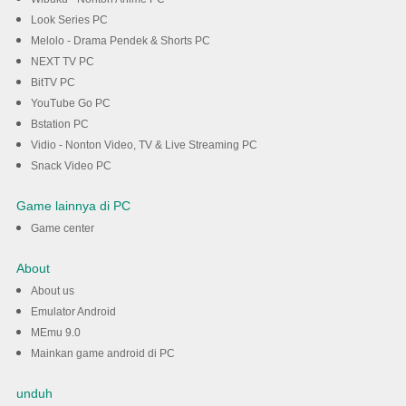
Look Series PC
Melolo - Drama Pendek & Shorts PC
NEXT TV PC
BitTV PC
YouTube Go PC
Bstation PC
Vidio - Nonton Video, TV & Live Streaming PC
Snack Video PC
Game lainnya di PC
Game center
About
About us
Emulator Android
MEmu 9.0
Mainkan game android di PC
unduh