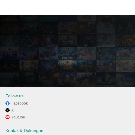
Follow us
Facebook
X
Nikmati bermain Northgard di
Youtube
PC dengan MEmu
Kontak & Dukungan