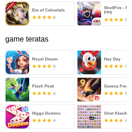
ShellFire - M
Era of Celestials
FPS
game teratas
Royal Dream
Hay Day
Flash Peak
Garena Free F
Higgs Domino
Onet Klasik