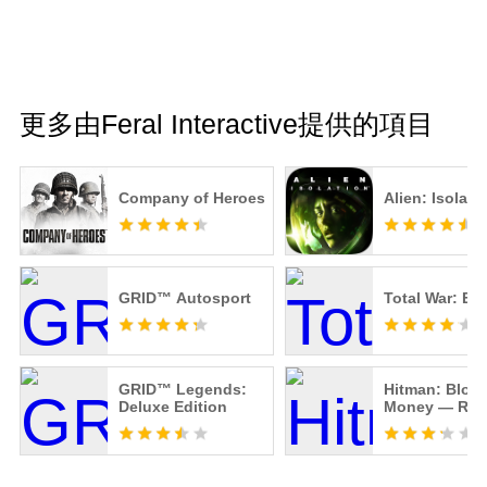
更多由Feral Interactive提供的項目
Company of Heroes
Alien: Isolati
GRID™ Autosport
Total War: E
GRID™ Legends:
Hitman: Bloo
Deluxe Edition
Money — Repr