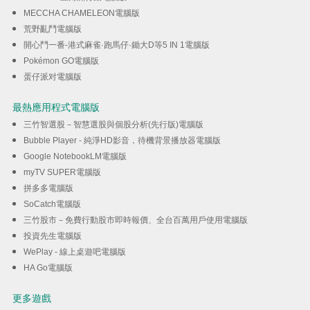
MECCHA CHAMELEON電腦版
荒野亂鬥電腦版
開心鬥一番-港式麻雀·跑馬仔·鋤大D等5 IN 1電腦版
Pokémon GO電腦版
蛋仔派对電腦版
最熱應用程式電腦版
三竹智選股－智慧選股與個股分析(先行版)電腦版
Bubble Player - 純淨HD影音，待機背景播放器電腦版
Google NotebookLM電腦版
myTV SUPER電腦版
拼多多電腦版
SoCatch電腦版
三竹股市－免費行動股市即時報價、全台百萬用戶使用電腦版
投資先生電腦版
WePlay - 線上桌遊吧電腦版
HA Go電腦版
更多遊戲