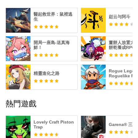
醫起救世界：鼠裡逃
赵云与阿斗
生
開局一座島-送真海
薑餅人放置大戰
鮮！
餅乾養成RPG
Rogue Lege
精靈進化之路
Roguelike RP
熱門遊戲
Lovely Craft Piston
Garena® 三
Trap