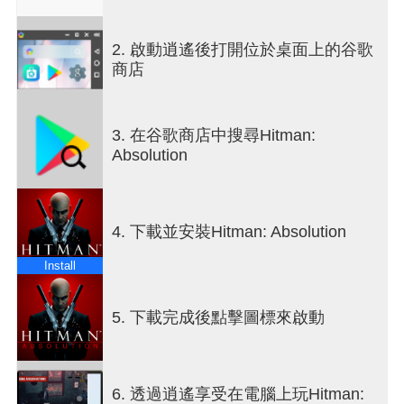
無聲息地從陰影中發動攻擊，也可以讓你的銀球槍
發出警報——無論你採取何種方式，《赦免》的20
2. 啟動逍遙後打開位於桌面上的谷歌
個任務都是職業殺手的天堂。
商店
《赦免》針對行動裝置進行了最佳化，流暢的觸控
螢幕操控帶來47號特務標誌性的精準操作，同時支
3. 在谷歌商店中搜尋Hitman:
援遊戲手把和鍵盤滑鼠，讓你隨時隨地享受完整的
Absolution
AAA級遊戲體驗。
標誌性風格
4. 下載並安裝Hitman: Absolution
融入背景，悄無聲息地殺戮並消失得無影無踪，或
者火力全開，橫衝直撞！ 《赦免》的任務鼓勵你不
Install
斷嘗試、即興發揮，並精進你的技巧。
完全掌控
5. 下載完成後點擊圖標來啟動
自訂觸控操作，直到完美貼合您的習慣；或連接遊
戲手柄，亦可連接任何與安卓系統相容的鍵盤和滑
6. 透過逍遙享受在電腦上玩Hitman:
鼠。