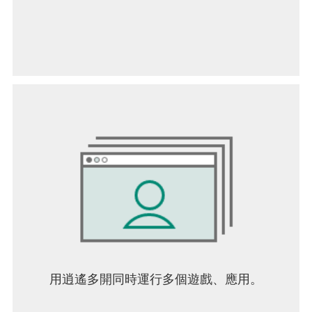
驗證的設備列表，我們建議您訪問以下連結：
https://feral.in/hitmanabsolution-android-devices
===
支援語言：英語、德語、西班牙語、法語、義大利
語、日語、波蘭語、俄語、土耳其語
===
《殺手：赦免™》© 2000-2025 IO Interactive A/S。
IO Interactive、IOI 和 HITMAN 是 IO Interactive
A/S 的註冊商標。由 Feral Interactive 開發並發行於
Android 平台。 Android 是 Google LLC 的商標。
Feral 和 Feral 標誌是 Feral Interactive Ltd. 的商
標。所有其他商標、標誌和版權均為其各自所有者
的財產。保留所有權利。
用逍遙多開同時運行多個遊戲、應用。