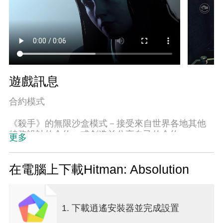
遊戲訊息
合約模式
《殺手》的無限沙盒模式－接受來自世界各地其他
特務設計的合約，或創造並分享自己的合約。
更多
===
在電腦上下載Hitman: Absolution
被他曾經效力的機構視為叛徒並遭到追捕的47號特
工，在《殺手：赦免》中重返安卓平台。
1. 下載逍遙安裝器並完成設置
在精心設計的環境中追蹤你的目標，這些環境既考
驗你的敏捷思維，也考驗你的耐心計畫。你可以悄