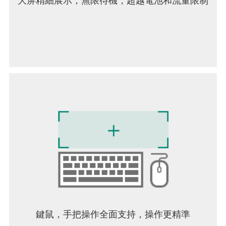
大屏精細展示；無限待機，超越電池和流量限制
人，且沒有任何幫助。
契約模式
《殺手》的無限沙盒模式—接受來自世界各地其他
特工設計的契約，或創建並分享您自己的契約。
===
《殺手：赦免》需要 Android 13 或更高版本。您的
裝置需要 12GB 的可用空間，但我們建議至少預留
兩倍的空間，以避免初始安裝問題。
為了避免用戶失望，我們的目標是阻止設備不支援
該遊戲的用戶購買。如果您能夠在設備上購買此遊
戲，我們預計在大多數情況下它都能流暢運行。
但是，我們也注意到極少數情況下，用戶能夠在不
支援的裝置上購買遊戲。這可能是由於 Google Play
商店未能正確識別設備，因此無法阻止購買。如需
鍵鼠，手把操作全面支持，操作更精準
了解本遊戲支援的晶片組完整詳情，以及已測試和