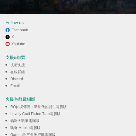
Follow us
Facebook
X
透過逍遙享受在電腦上玩Hitman:
Youtube
Absolution
支援&聯繫
技術支援
下載
在線群組
Discord
Email
火爆遊戲電腦版
RO仙境傳説：新世代的誕生電腦版
Lovely Craft Piston Trap電腦版
貓咪大戰爭電腦版
瑪奇 Mobile電腦版
Garena® 三角洲行動電腦版