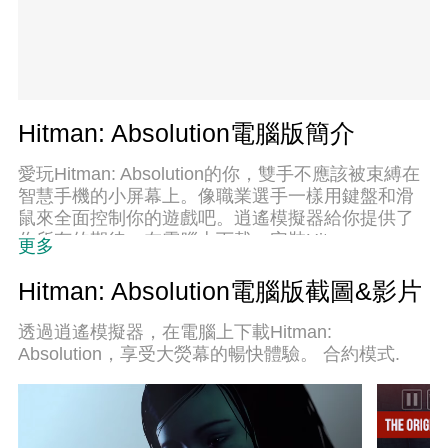
Hitman: Absolution電腦版簡介
愛玩Hitman: Absolution的你，雙手不應該被束縛在
智慧手機的小屏幕上。像職業選手一樣用鍵盤和滑
鼠來全面控制你的遊戲吧。逍遙模擬器給你提供了
你所有的期待。在電腦上下載、安裝Hitman:
更多
Absolution並盡情遊玩。再也不用擔心剩餘電量、流
量消耗和煩人的來電。全新的逍遙模擬器9是你在電
Hitman: Absolution電腦版截圖&影片
腦上遊玩Hitman: Absolution的最佳選擇！我们用心
準備，完美的按鍵映射系統讓Hitman: Absolution宛
透過逍遙模擬器，在電腦上下載Hitman:
如電腦遊戲；我們，用嫻熟的技術編程，逍遙多開
Absolution，享受大熒幕的暢快體驗。 合約模式.
器讓所有遊戲開好開滿；獨一無二的虛擬化引擎釋
放你電腦的全部潛力，一切都入絲般順滑。我們不
僅在意你怎樣遊玩，更在意如何讓你享受遊玩的樂
趣！