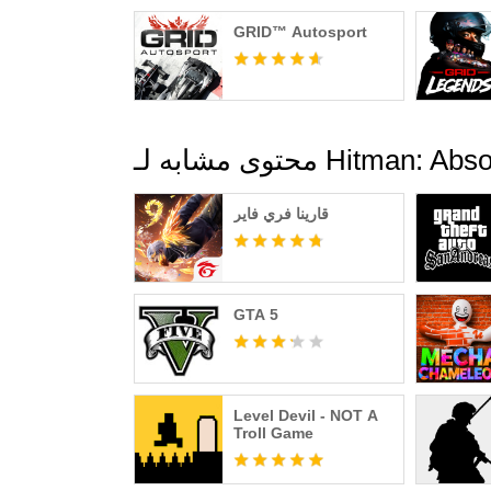
سية، الإيطالية، اليابانية، البولندية، الروسية، التركية
GRID™ Autosport
===
Hitman: Absolution™ © 2000-2025 I وIOI وHITMAN هي علامات تجارية مسجلة
لشركة IO Interactive A/S. تم تطويرها ونشرها على نظام Android بواسطة Feral Interactive. Android هي علامة
ه لـ Hitman: Absolution
تجارية لشركة Google LLC. Feral وشعار Feral هما علامتان تجاريتان لشركة Feral Interactive Ltd. جميع العلامات
قارينا فري فاير
GTA 5
Level Devil - NOT A
Troll Game