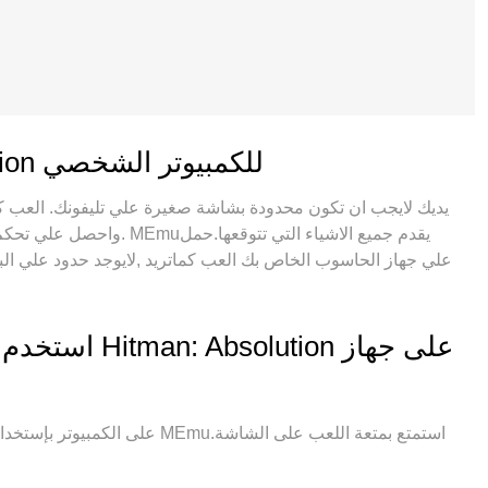
ميزات إصدار Hitman: Absolution للكمبيوتر الشخصي
واحصل علي تحكم كامل علي لع
استيعابنا .المتحكم في عدة نوافذ يجعل لعب لعبتين او اكثر ا
استخدم لقطات 
الخاص بنا يمكن ان يخرج كل امكانيات جهازك ويجعل كل شئ اكثر سل