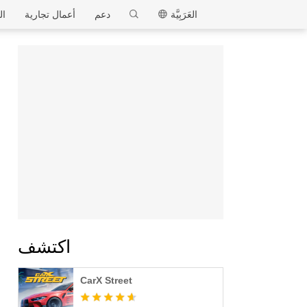
MEmu
العَرَبِيَّة
دعم
أعمال تجارية
ال
اكتشف
CarX Street