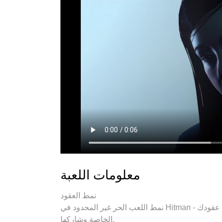
معلومات اللعبة
نمط العقود
نمط اللعب الحر غير المحدود في Hitman - خُض غمار عقود من تصميم لاعبين آخرين حول العالم، أو أنشئ عقودك
الخاصة وشاركها.