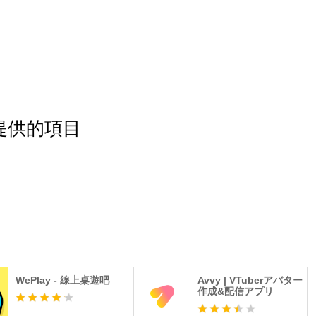
ion提供的項目
WePlay - 線上桌遊吧
Avvy | VTuberアバター
作成&配信アプリ