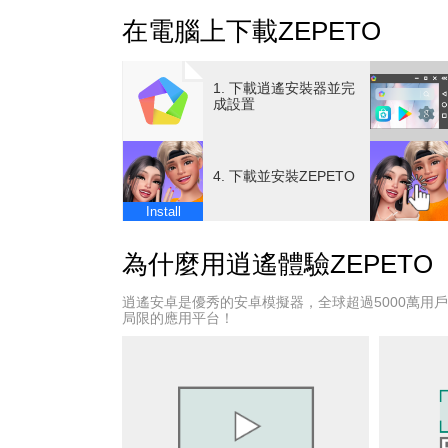
在電腦上下載ZEPETO
[世界]
可以玩上一整天的數百萬個世界。
和朋友一起享受情境劇、派對、聊天吧。
1. 下載逍遙安裝器並完
成設置
[社群]
不論何時何地都與你同在的人偶社群。
透過動態、聊天、直播等和所有人互動。
4. 下載並安裝ZEPETO
Install
[人偶]
化身夢想中的那個樣子。
為什麼用逍遙體驗ZEPETO
隨心所欲裝扮，穿上自己喜歡的衣服吧。
逍遙安卓是優秀的安卓模擬器，全球超過5000萬用
[設計師]
局限的應用平台！
親自打造的時尚道具＆世界。
人人都能輕鬆上手、創造收入。
【直播】
在ZEPETO開始虛擬主播之旅！