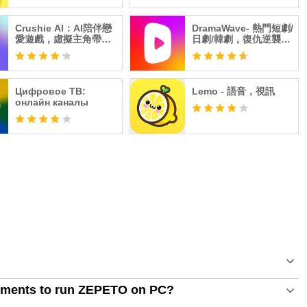
Crushie Al：AI陪伴戀
DramaWave- 熱門短劇/
愛遊戲，虛擬主角帶來
日劇/韓劇，復仇逆襲精
真實心動
彩絕倫
Цифровое ТВ:
Lemo - 語音，視訊
онлайн каналы
ements to run ZEPETO on PC?