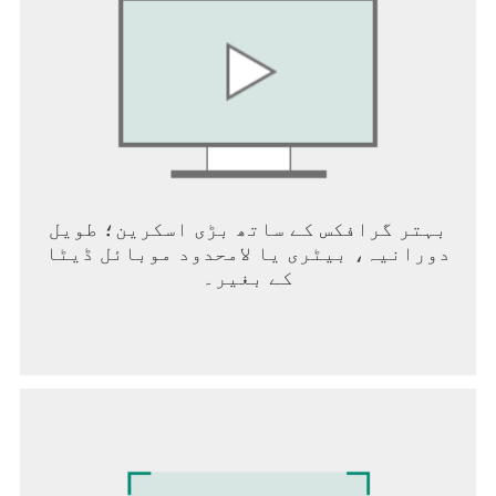
تازہ ترین سماجی چیلنجوں میں شامل ہوں -
نمایاں ہونے یا انعامات جیتنے کے موقع کے
لیے اپنا مواد بنائیں!
[ZEPETO پریمیم میں شامل ہوں]
خصوصی فوائد حاصل کرنے کے لیے ہمارے پریمیم
ممبرشپ پروگرام میں شامل ہوں جیسے تخلیق
کردہ اشیاء کے لیے ترجیحی جائزہ، 70 ماہانہ
ZEM کریڈٹ، خصوصی آئٹمز وغیرہ۔
بہتر گرافکس کے ساتھ بڑی اسکرین؛ طویل
دورانیہ، بیٹری یا لامحدود موبائل ڈیٹا
کے بغیر۔