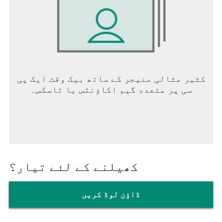
کثیر مثالی منیجر کے ساتھ بیک وقت ایک پی
سی پر متعدد گیم اکاؤنٹس یا ٹاسکس۔
کھیلنے کے لئے تیار؟
ڈاؤن لوڈ کریں