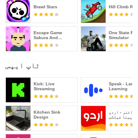
Brawl Stars
Hill Climb Ra
Escape Game
One State RP -
Sakura And
Simulator
Samurai
ٹاپ ایپس
Kick: Live
Speak - Lang
Streaming
Learning
یزائنر - اردو
Kitchen Sink
پینا فیلکس
Design