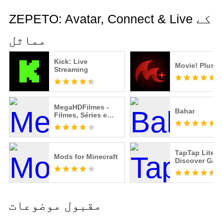
ZEPETO: Avatar, Connect & Live کے
مماثل
Kick: Live
Movie! Plus+
Streaming
MegaHDFilmes -
Bahar
Filmes, Séries e
Animes
TapTap Lite -
Mods for Minecraft
Discover Ga
مقبول موضوعات