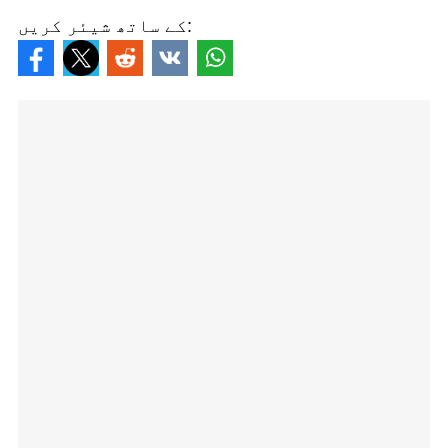
کے ساتھ شیئر کریں: