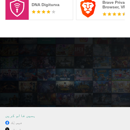
Brave Private
DNA Digiturva
Browser, VPN
ہمیں فالو کریں
فیس بُک
ٹویٹر