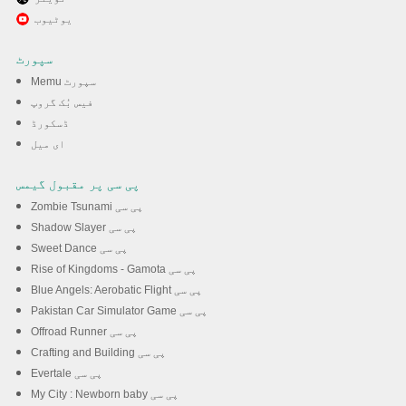
MEmu کے ساتھ پی سی پر
یوٹیوب
ZEPETO: Avatar, Connect &
سپورٹ
Live کھیلنے کا لطف لیں
Memu سپورٹ
فیس بُک گروپ
ڈسکورڈ
ڈاؤن لوڈ کریں
ای میل
پی سی پر مقبول گیمس
Zombie Tsunami پی سی
Shadow Slayer پی سی
Sweet Dance پی سی
Rise of Kingdoms - Gamota پی سی
Blue Angels: Aerobatic Flight پی سی
Pakistan Car Simulator Game پی سی
Offroad Runner پی سی
Crafting and Building پی سی
Evertale پی سی
My City : Newborn baby پی سی