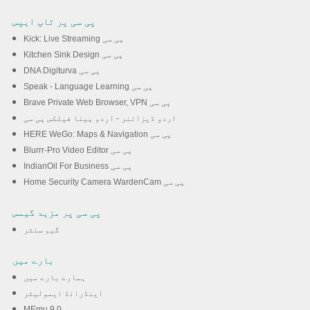
پی سی پر ٹاپ ایپس
Kick: Live Streaming پی سی
Kitchen Sink Design پی سی
DNA Digiturva پی سی
Speak - Language Learning پی سی
Brave Private Web Browser, VPN پی سی
اردو ڈیزائنر - اردو پینا فیلکس پی سی
HERE WeGo: Maps & Navigation پی سی
Blurrr-Pro Video Editor پی سی
IndianOil For Business پی سی
Home Security Camera WardenCam پی سی
پی سی پر مزید گیمس
گیم سنٹر
بارے میں
ہمارے بارے میں
اینڈرائڈ ایمولیٹر
MEmu 9.0