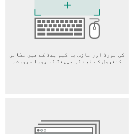
کی بورڈ اور ماؤس یا گیم پیڈ کے عین مطابق
کنٹرول کے لیے کی میپنگ کا پورا سپورٹ۔