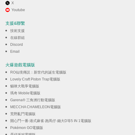
X
透過逍遙享受在電腦上體驗Vidio
Youtube
TV: Sport, Movie, Series
支援&聯繫
技術支援
下載
在線群組
Discord
Email
火爆遊戲電腦版
RO仙境傳説：新世代的誕生電腦版
Lovely Craft Piston Trap電腦版
貓咪大戰爭電腦版
瑪奇 Mobile電腦版
Garena® 三角洲行動電腦版
MECCHA CHAMELEON電腦版
荒野亂鬥電腦版
開心鬥一番-港式麻雀·跑馬仔·鋤大D等5 IN 1電腦版
Pokémon GO電腦版
蛋仔派对電腦版