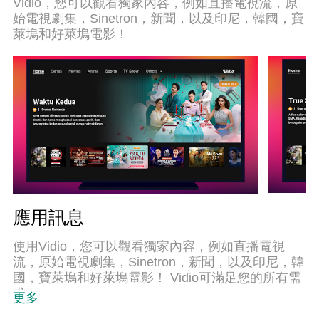
Vidio，您可以觀看獨家內容，例如直播電視流，原
我們致力於不讓設備限制您的體驗，助您輕鬆高
始電視劇集，Sinetron，新聞，以及印尼，韓國，寶
效，暢快無比！
萊塢和好萊塢電影！
應用訊息
使用Vidio，您可以觀看獨家內容，例如直播電視
流，原始電視劇集，Sinetron，新聞，以及印尼，韓
國，寶萊塢和好萊塢電影！ Vidio可滿足您的所有需
求。
更多