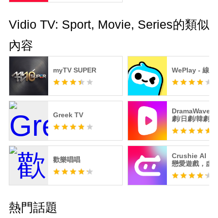
Vidio TV: Sport, Movie, Series的類似
內容
myTV SUPER
WePlay - 線
DramaWave-
Greek TV
劇/日劇/韓劇
襲精彩絕倫
Crushie Al：
歡樂唱唱
戀愛遊戲，虛
帶來真實心動
熱門話題