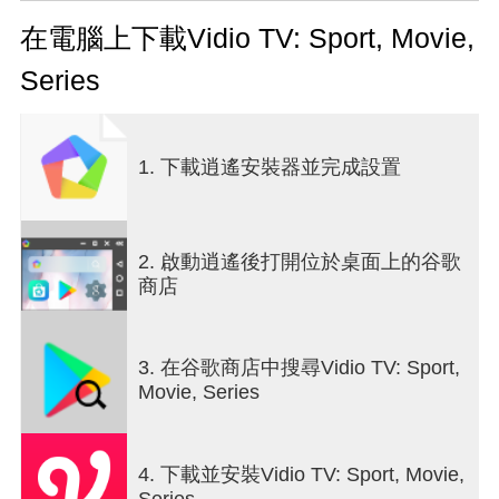
您還可以在Vidio上收聽Prambors，Hard Rock
FM，Trax FM之類的廣播，以及許多其他廣播電
在電腦上下載Vidio TV: Sport, Movie,
台。
Series
如果您訂閱Vidio Premier，您將獲得更多有趣的內
容！對於喜歡Series的人，您可以觀看全新的Vidio
Original Series ...完美的愛情，以及其他最好的Vidio
1. 下載逍遙安裝器並完成設置
Exclusive內容，例如Serigala Terakhir，Omen，I
Love You Baby和結婚。
Vidio專為體育愛好者而設，您還可以觀看冠軍聯
2. 啟動逍遙後打開位於桌面上的谷歌
賽，歐羅巴聯賽，西甲聯賽，意甲聯賽，足總杯和
商店
NBA比賽！
立即訂閱，享受所有內容！
3. 在谷歌商店中搜尋Vidio TV: Sport,
Movie, Series
4. 下載並安裝Vidio TV: Sport, Movie,
Series