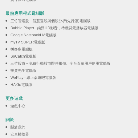
最熱應用程式電腦版
三竹智選股－智慧選股與個股分析(先行版)電腦版
Bubble Player - 純淨HD影音，待機背景播放器電腦版
Google NotebookLM電腦版
myTV SUPER電腦版
拼多多電腦版
SoCatch電腦版
三竹股市－免費行動股市即時報價、全台百萬用戶使用電腦版
投資先生電腦版
WePlay - 線上桌遊吧電腦版
HA Go電腦版
更多遊戲
遊戲中心
關於
關於我們
安卓模擬器