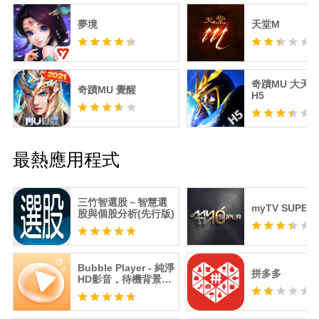
夢境
天堂M
奇蹟MU 大天
奇蹟MU 覺醒
H5
最熱應用程式
三竹智選股－智慧選
myTV SUPER
股與個股分析(先行版)
Bubble Player - 純淨
拼多多
HD影音，待機背景播
放器