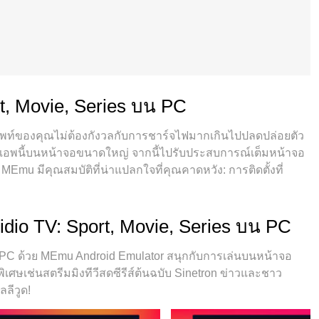
t, Movie, Series บน PC
ทรศัพท์ของคุณไม่ต้องกังวลกับการชาร์จไฟมากเกินไปปลดปล่อยตัว
อพนี้บนหน้าจอขนาดใหญ่ จากนี้ไปรับประสบการณ์เต็มหน้าจอ
mu มีคุณสมบัติที่น่าแปลกใจที่คุณคาดหวัง: การติดตั้งที่
จำกัด แบตเตอรี่ข้อมูลมือถือและการโทรที่รบกวน MEmu 9 ใหม่
eitu – โปรแกรมแก้ไขภาพแนวธรรมชาติ บนคอมพิวเตอร์ของคุณ ด้วย
ให้สามารถเปิดบัญชี 2 บัญชีขึ้นไปในเวลาเดียวกันได้ และที่
dio TV: Sport, Movie, Series บน PC
ถปลดปล่อยศักยภาพของPCของคุณและทำให้ทุกอย่างราบรื่นและ
น PC ด้วย MEmu Android Emulator สนุกกับการเล่นบนหน้าจอ
เศษเช่นสตรีมมิงทีวีสดซีรีส์ต้นฉบับ Sinetron ข่าวและชาว
ลีวูด!