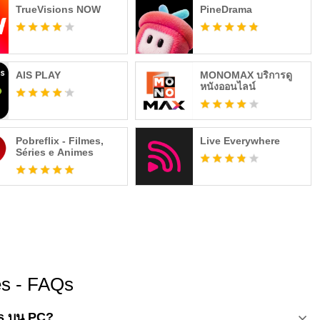
TrueVisions NOW
PineDrama
AIS PLAY
MONOMAX บริการดู
หนังออนไลน์
Pobreflix - Filmes,
Live Everywhere
Séries e Animes
es - FAQs
es บน PC?