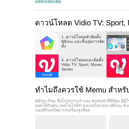
คุณยังสามารถฟังวิทยุเช่น Prambors, Hard Roc
แสดงเพิ่มเติม
หากคุณสมัครสมาชิก Vidio Premier คุณจะได้รับเน
ดาวน์โหลด Vidio TV: Sport,
สามารถรับชม Vidio Original Series ใหม่ล่าสุด ...
Serigala Terakhir, Omen, I Love You Baby แล
1. ดาวน์โหลดตัวติดตั้ง
MEmu และสิ้นสุดการติด
พิเศษสำหรับคนรักกีฬา Vidio ยังมีการแข่งขัน 
ตั้ง
และ NBA อีกด้วย!
4. ดาวน์โหลดและติดตั้ง
สมัครสมาชิกตอนนี้เพื่อเพลิดเพลินกับเนื้อหาทั้ง
Vidio TV: Sport, Movie,
Series
Install
ทำไมถึงควรใช้ Memu สำหรับ 
MEmu Play คือโปรแกรมจำลอง Android ที่ดีที่สุด มีผ
ยอดให้กับคุณ เทคโนโลยีจำลองเสมือนของ MEmu ช่วยใ
แอปที่กินทรัพยากรเครื่องสูงที่สุด