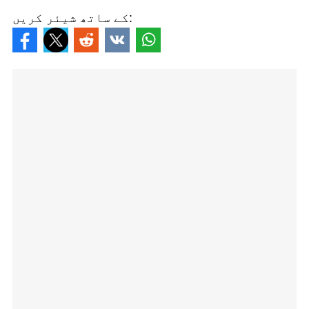
کے ساتھ شیئر کریں: