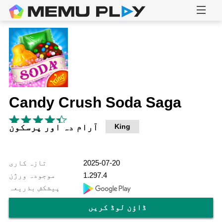
Candy Crush Soda Saga
King
آرام دہ اور پرسکون
2025-07-20
تازہ کاری
1.297.4
موجودہ ورژن
پیشکش بذریعہ
ڈاؤن لوڈ کریں