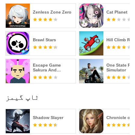
Zenless Zone Zero
Cat Planet
Brawl Stars
Hill Climb Ra
Escape Game
One State RP -
Sakura And
Simulator
Samurai
ٹاپ گیمز
Shadow Slayer
Chronicle of 