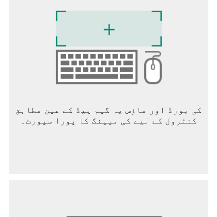
جانیں۔ اگر آپ اپنے ڈو ناٹ سیل مائی ڈیٹا کے
حقوق استعمال کرنا چاہتے ہیں، تو آپ ان گیم
ہیلپ سینٹر کے ذریعے ہم سے رابطہ کر کے یا
https://soporto.king.com/contact پر جا کر ایسا کر
سکتے ہیں۔
کی بورڈ اور ماؤس یا گیم پیڈ کے عین مطابق
کنٹرول کے لیے کی میپنگ کا پورا سپورٹ۔