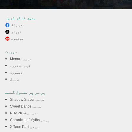
ہمیں فالو کریں
فیس بُک
ٹویٹر
MEmu کے ساتھ پی سی پر
یوٹیوب
Candy Crush Soda Saga
سپورٹ
کھیلنے کا لطف لیں
Memu سپورٹ
فیس بُک گروپ
ڈسکورڈ
ڈاؤن لوڈ کریں
ای میل
پی سی پر مقبول گیمس
Shadow Slayer پی سی
Sweet Dance پی سی
NBA 2K24 پی سی
Chronicle of Myths پی سی
X Teen Patti پی سی