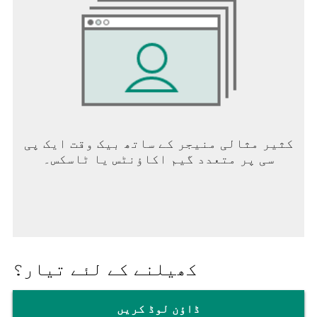
کثیر مثالی منیجر کے ساتھ بیک وقت ایک پی
سی پر متعدد گیم اکاؤنٹس یا ٹاسکس۔
کھیلنے کے لئے تیار؟
ڈاؤن لوڈ کریں