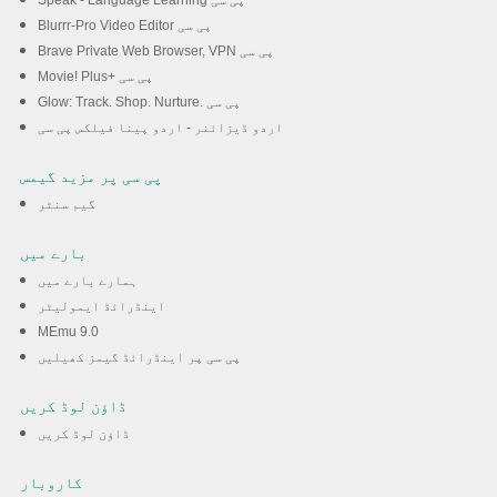
Speak - Language Learning پی سی
Blurrr-Pro Video Editor پی سی
Brave Private Web Browser, VPN پی سی
Movie! Plus+ پی سی
Glow: Track. Shop. Nurture. پی سی
اردو ڈیزائنر - اردو پینا فیلکس پی سی
پی سی پر مزید گیمس
گیم سنٹر
بارے میں
ہمارے بارے میں
اینڈرائڈ ایمولیٹر
MEmu 9.0
پی سی پر اینڈرائڈ گیمز کھیلیں
ڈاؤن لوڈ کریں
ڈاؤن لوڈ کریں
کاروبار