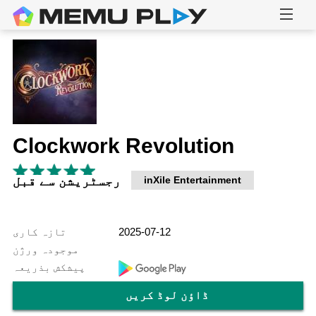
Clockwork Revolution
inXile Entertainment
رجسٹریشن سے قبل
2025-07-12
تازہ کاری
موجودہ ورژن
پیشکش بذریعہ
ڈاؤن لوڈ کریں