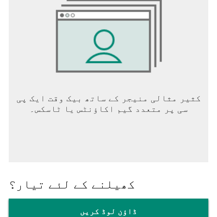
کثیر مثالی منیجر کے ساتھ بیک وقت ایک پی
سی پر متعدد گیم اکاؤنٹس یا ٹاسکس۔
کھیلنے کے لئے تیار؟
ڈاؤن لوڈ کریں