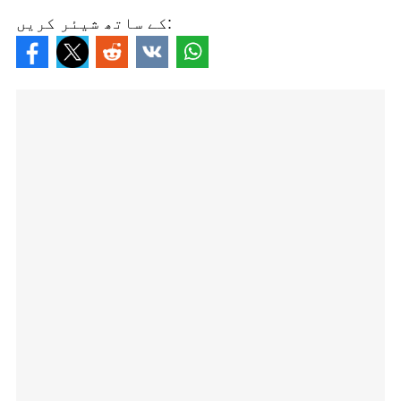
کے ساتھ شیئر کریں: