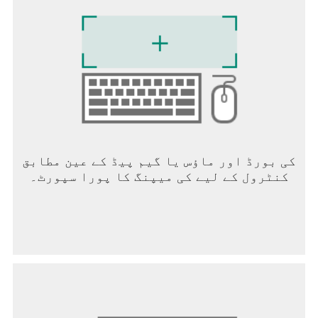
a compelling narrative.
کی بورڈ اور ماؤس یا گیم پیڈ کے عین مطابق
کنٹرول کے لیے کی میپنگ کا پورا سپورٹ۔