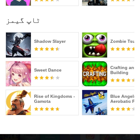
ٹاپ گیمز
Shadow Slayer
Zombie Tsun
Crafting and
Sweet Dance
Building
Rise of Kingdoms -
Blue Angels:
Gamota
Aerobatic Fli