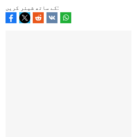
کے ساتھ شیئر کریں: