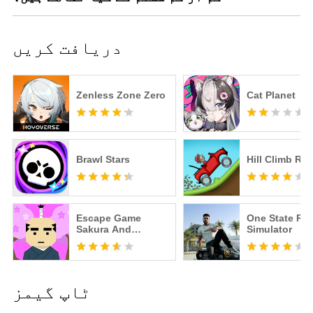
دریافت کریں
Zenless Zone Zero
Cat Planet
Brawl Stars
Hill Climb Ra
Escape Game
One State RP -
Sakura And
Simulator
Samurai
ٹاپ گیمز