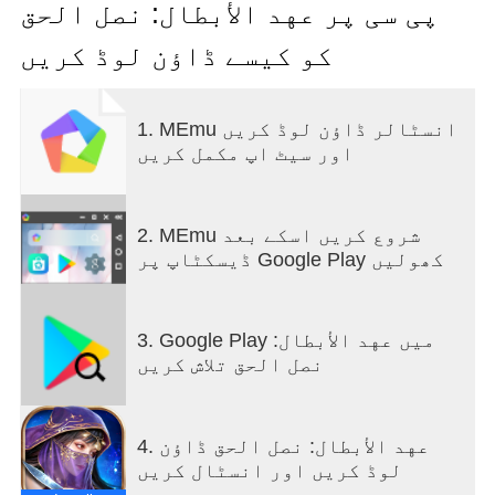
پی سی پر عهد الأبطال: نصل الحق
انغمس في عالم MMORPG أسطوري. من تخصيص
کو کیسے ڈاؤن لوڈ کریں
الأبطال المهيبين إلى معارك الحصار
الملحمية، "عهد الأبطال: نصل الحق" ليست مجرد
لعبة، بل هي رحلة لإعادة صياغة مصيرك في
1. MEmu انسٹالر ڈاؤن لوڈ کریں
عالم مليء بالعجائب.
اور سیٹ اپ مکمل کریں
—— نظام الفئات المتطور ——
من الظلال إلى السيادة: اختر طريقك من بين
فئات قتالية صُممت بدقة فائقة. سواء اخترت
2. MEmu شروع کریں اسکے بعد
مهارات "المغتال" المتخفي أو بأس المحارب
ڈیسکٹاپ پر Google Play کھولیں
الجبار، ستُحس بقوة إرادتك وهي تُحوِّل بطلك من
محارب في الظلام إلى أسطورة تقود الميدان
وتغير موازين القوى.
3. Google Play میں عهد الأبطال:
نصل الحق تلاش کریں
—— فخامة التصميم والجماليات الواقعية
——
أناقة الفرسان الأوفياء: ارتدِ دروعاً وأزياءً
4. عهد الأبطال: نصل الحق ڈاؤن
أسطورية تعكس هيبة أبطال عالمنا وفخامتهم.
لوڈ کریں اور انسٹال کریں
نحن نؤمن بأن "الحقيقة" تكمن في التفاصيل؛