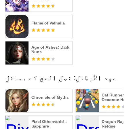
Flame of Valhalla
Age of Ashes: Dark
Nuns
عهد الأبطال: نصل الحق کے مماثل
Cat Runner:
Chronicle of Myths
Decorate Ho
Pixel Otherworld：
Dragon Raja :
Sapphire
ReRise