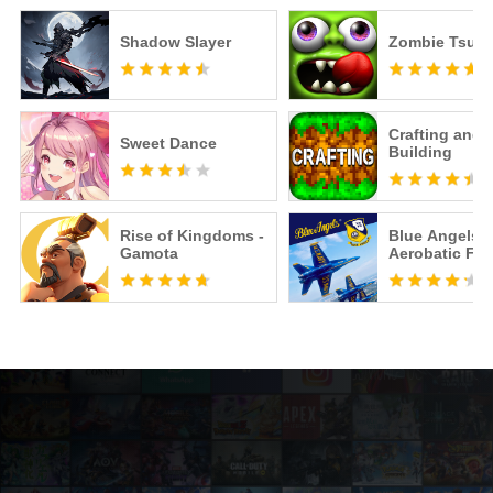
Shadow Slayer
Zombie Tsun
Crafting and
Sweet Dance
Building
Rise of Kingdoms -
Blue Angels:
Gamota
Aerobatic Fli