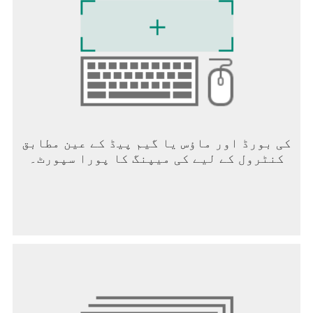
السريع والمريح في أي وقت وأي مكان.
هل أنت مستعد لتشكيل العالم بإرادتك؟
کی بورڈ اور ماؤس یا گیم پیڈ کے عین مطابق
کنٹرول کے لیے کی میپنگ کا پورا سپورٹ۔