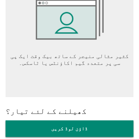
کثیر مثالی منیجر کے ساتھ بیک وقت ایک پی
سی پر متعدد گیم اکاؤنٹس یا ٹاسکس۔
کھیلنے کے لئے تیار؟
ڈاؤن لوڈ کریں