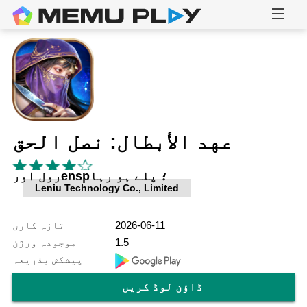
عهد الأبطال: نصل الحق
رول اورensp؛ پلے ہو رہا
Leniu Technology Co., Limited
2026-06-11
تازہ کاری
1.5
موجودہ ورژن
پیشکش بذریعہ
ڈاؤن لوڈ کریں