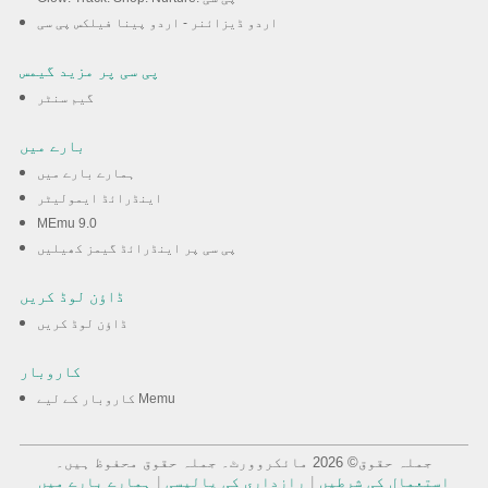
اردو ڈیزائنر - اردو پینا فیلکس پی سی
پی سی پر مزید گیمس
گیم سنٹر
بارے میں
ہمارے بارے میں
اینڈرائڈ ایمولیٹر
MEmu 9.0
پی سی پر اینڈرائڈ گیمز کھیلیں
ڈاؤن لوڈ کریں
ڈاؤن لوڈ کریں
کاروبار
کاروبار کے لیے Memu
جملہ حقوق© 2026 مائکروورٹ۔ جملہ حقوق محفوظ ہیں۔
استعمال کی شرطیں
|
رازداری کی پالیسی
|
ہمارے بارے میں