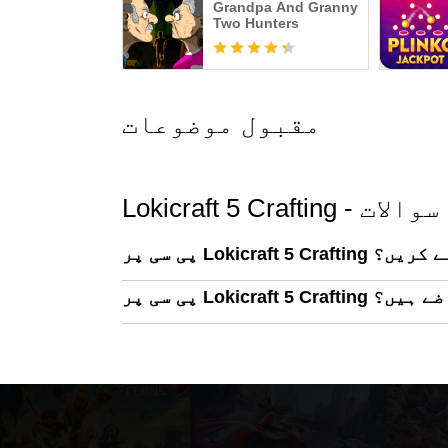
Grandpa And Granny
Two Hunters
مقبول موضوعات
والے سوالات
Lokicraf کیسے پلے کریں؟
یا تقاضے ہیں؟