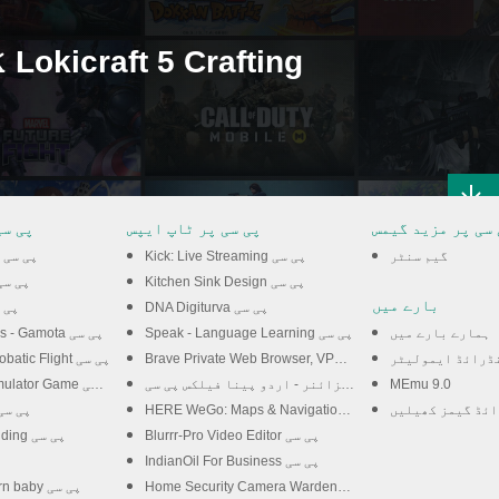
 سی پر مزید گیمس
پی سی پر ٹاپ ایپس
پی سی
گیم سنٹر
Kick: Live Streaming پی سی
Zombie Tsunami پی سی
Kitchen Sink Design پی سی
Shadow Slayer پی 
بارے میں
DNA Digiturva پی سی
weet Dance
ہمارے بارے میں
Speak - Language Learning پی سی
Rise of Kingdoms - Gamota پی سی
ڈرائڈ ایمولیٹر
Brave Private Web Browser, VPN پی سی
Blue Angels: Aerobatic Flight پی سی
MEmu 9.0
اردو ڈیزائنر - اردو پینا فیلکس پی سی
Pakistan Car Simulator Game پی سی
ائڈ گیمز کھیلیں
HERE WeGo: Maps & Navigation پی سی
Offroad Runner پی س
Blurrr-Pro Video Editor پی سی
Crafting and Building پی سی
IndianOil For Business پی سی
Home Security Camera WardenCam پی سی
My City : Newborn baby پی سی