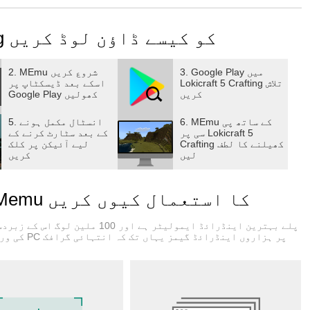
s and imaginations.
پی سی پر Lokicraft 5 Crafting کو کیسے ڈاؤن لوڈ کریں
e, it's all in your hands.
the desired result.
3. Google Play میں
2. MEmu شروع کریں
Lokicraft 5 Crafting تلاش
اسکے بعد ڈیسکٹاپ پر
کریں
Google Play کھولیں
6. MEmu کے ساتھ پی
5. انسٹال مکمل ہونے
سی پر Lokicraft 5
کے بعد سٹارٹ کرنے کے
Crafting کھیلنے کا لطف
لیے آئیکن پر کلک
لیں
کریں
Lokicraft 5 Crafting کے لیے Memu کا استعمال کیوں کریں