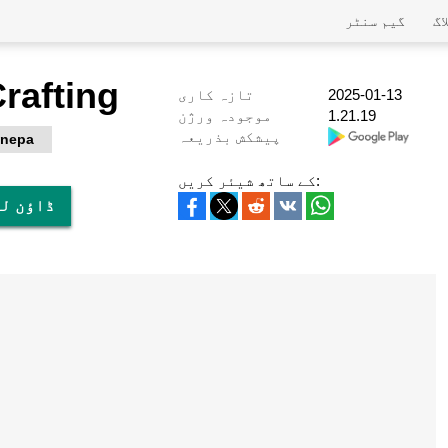
اگ
گیم سنٹر
Crafting
2025-01-13
تازہ کاری
1.21.19
موجودہ ورژن
پیشکش بذریعہ
nepa
کے ساتھ شیئر کریں:
پی سی پر t 5 Crafting