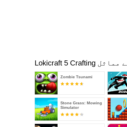
Lokicraft 5 Craf کے مماثل
Zombie Tsunami
Stone Grass: Mowing
Simulator