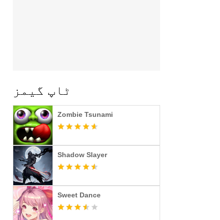
ٹاپ گیمز
Zombie Tsunami
Shadow Slayer
Sweet Dance