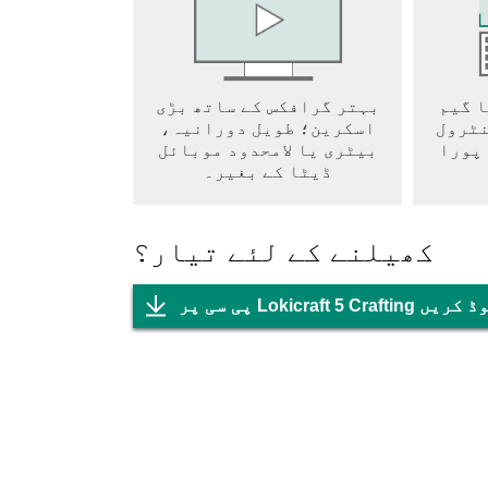
ا گیم
بہتر گرافکس کے ساتھ بڑی
نٹرول
اسکرین؛ طویل دورانیہ،
 پورا
بیٹری یا لامحدود موبائل
ڈیٹا کے بغیر۔
کھیلنے کے لئے تیار؟
Lokicraf ڈاؤن لوڈ کریں