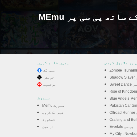
MEmu کے ساتھ پی سی پر Lokicraft 5 Crafting
 پر مقبول گیمس
ہمیں فالو کریں
فیس بُک
سی
ٹویٹر
S پی سی
یوٹیوب
کھیلنے کا لطف لیں
سپورٹ
Memu سپورٹ
ی
فیس بُک گروپ
ڈسکورڈ
Evertale پی سی
ای میل