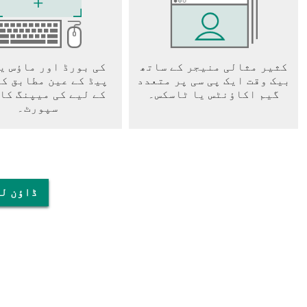
کثیر مثالی منیجر کے ساتھ
کی بورڈ اور ماؤس ی
بیک وقت ایک پی سی پر متعدد
پیڈ کے عین مطابق ک
گیم اکاؤنٹس یا ٹاسکس۔
کے لیے کی میپنگ کا
سپورٹ۔
پی سی پر t 5 Crafting