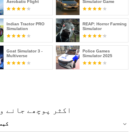
Aerobatic Flight
Simulator Game
Indian Tractor PRO
REAP: Horror Farming
Simulation
Simulator
Goat Simulator 3 -
Police Games
Multiverse
Simulator 2025
Pikabuu: Antar - اکثر پوچھے ج
پی سی پر