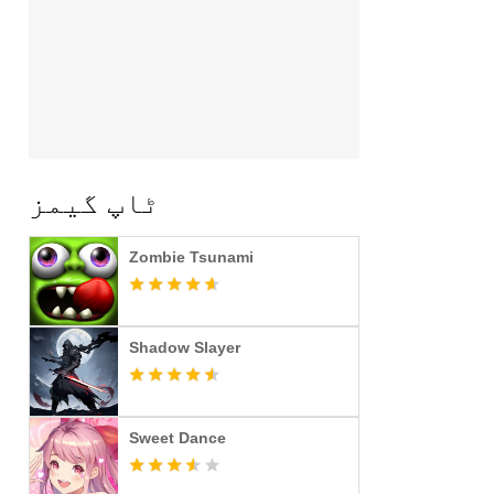
ٹاپ گیمز
Zombie Tsunami
Shadow Slayer
Sweet Dance