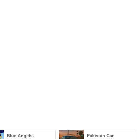
Blue Angels:
Pakistan Car