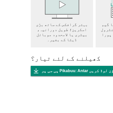
ا گیم
بہتر گرافکس کے ساتھ بڑی
نٹرول
اسکرین؛ طویل دورانیہ،
 پورا
بیٹری یا لامحدود موبائل
ڈیٹا کے بغیر۔
کھیلنے کے لئے تیار؟
 Pikabuu: Antar ڈاؤن لوڈ کریں