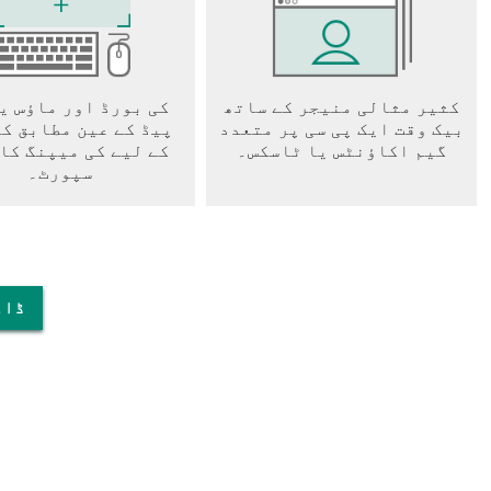
کثیر مثالی منیجر کے ساتھ
کی بورڈ اور ماؤس ی
بیک وقت ایک پی سی پر متعدد
پیڈ کے عین مطابق ک
گیم اکاؤنٹس یا ٹاسکس۔
کے لیے کی میپنگ کا
سپورٹ۔
پی سی پر