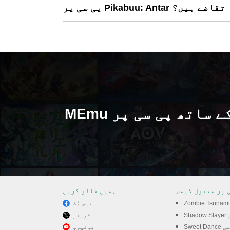
 کے کیا تقاضے ہیں؟
MEmu کے ساتھ پی سی پر Pikabuu: Antar کھیلنے کا
 پر مقبول گیمس
ہمیں فالو کریں
فیس بُک
سی
ٹویٹر
S پی سی
یوٹیوب