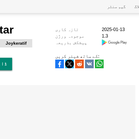
اگ
گیم سنٹر
tar
2025-01-13
تازہ کاری
1.3
موجودہ ورژن
پیشکش بذریعہ
Joykeratif
کے ساتھ شیئر کریں:
پی سی پر