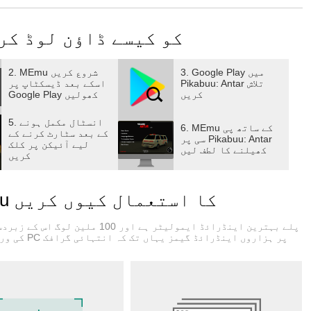
ng event
پی سی پر Pikabuu: Antar کو کیسے ڈاؤن لوڈ
3. Google Play میں
2. MEmu شروع کریں
Pikabuu: Antar تلاش
اسکے بعد ڈیسکٹاپ پر
کریں
Google Play کھولیں
5. انسٹال مکمل ہونے
6. MEmu کے ساتھ پی
کے بعد سٹارٹ کرنے کے
سی پر Pikabuu: Antar
لیے آئیکن پر کلک
کھیلنے کا لطف لیں
کریں
Pikabuu: Antar کے لیے Memu کا استعمال کیوں کریں