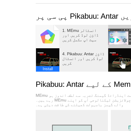
on his way he gets a mysterious and frighteni
 کریں
1. MEmu انسٹالر
ڈاؤن لوڈ کریں اور
سیٹ اپ مکمل کریں
4. Pikabuu: Antar ڈاؤن
لوڈ کریں اور انسٹال
کریں
Install
MEmu پلے بہترین اینڈرائڈ ایمولیٹر ہے اور 100 ملین لوگ اس کے زبردست اینڈرائڈ گیمنگ تجربہ سے لطف اندوز ہو
رہے ہیں۔ MEmu کی ورچولائزیشن ٹیکنالوجی آپ کو اپنے PC پر ہزاروں اینڈرائڈ گیمز یہاں تک کہ انتہائی گرافک
والے گیمز باسہولت کھیلنے کی طاقت دیتی ہے۔