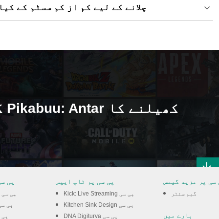
پی سی پر Pikabuu: Antar چلانے کے لیے کم از کم سسٹم
 سی پر مزید گیمس
پی سی پر ٹاپ ایپس
پی سی
گیم سنٹر
Kick: Live Streaming پی سی
Zombie Tsunami پی سی
Kitchen Sink Design پی سی
Shadow Slayer پی 
بارے میں
DNA Digiturva پی سی
weet Dance