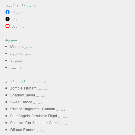
ہمیں فالو کریں
فیس بُک
ٹویٹر
MEmu کے ساتھ پی سی پر
یوٹیوب
Talking Tom Gold Run کھیلنے
سپورٹ
کا لطف لیں
Memu سپورٹ
فیس بُک گروپ
ڈسکورڈ
ڈاؤن لوڈ کریں
ای میل
پی سی پر مقبول گیمس
Zombie Tsunami پی سی
Shadow Slayer پی سی
Sweet Dance پی سی
Rise of Kingdoms - Gamota پی سی
Blue Angels: Aerobatic Flight پی سی
Pakistan Car Simulator Game پی سی
Offroad Runner پی سی