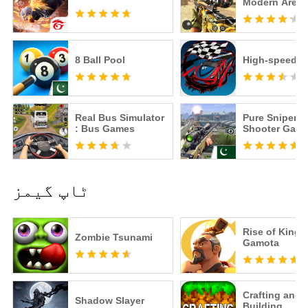
Modern Aren
8 Ball Pool
High-speed dr
Real Bus Simulator
Pure Sniper: 
: Bus Games
Shooter Gam
ٹاپ گیمز
Rise of Kingd
Zombie Tsunami
Gamota
Crafting and
Shadow Slayer
Building