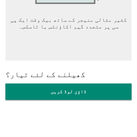
کثیر مثالی منیجر کے ساتھ بیک وقت ایک پی
سی پر متعدد گیم اکاؤنٹس یا ٹاسکس۔
کھیلنے کے لئے تیار؟
ڈاؤن لوڈ کریں