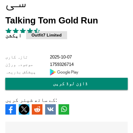
Talking Tom Gold Run
Outfit7 Limited
ایکشن
2025-10-07
تازہ کاری
1759326714
موجودہ ورژن
پیشکش بذریعہ
ڈاؤن لوڈ کریں
کے ساتھ شیئر کریں: