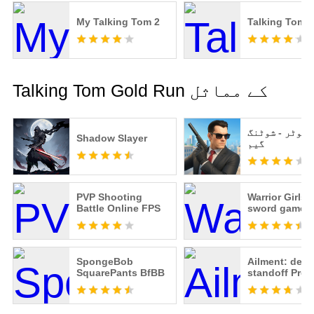
My Talking Tom 2
Talking Tom 
Talking Tom Gold Run کے مماثل
 شوٹر - شوٹنگ
Shadow Slayer
گیم
PVP Shooting
Warrior Girls 
Battle Online FPS
sword game
SpongeBob
Ailment: dead
SquarePants BfBB
standoff Pre