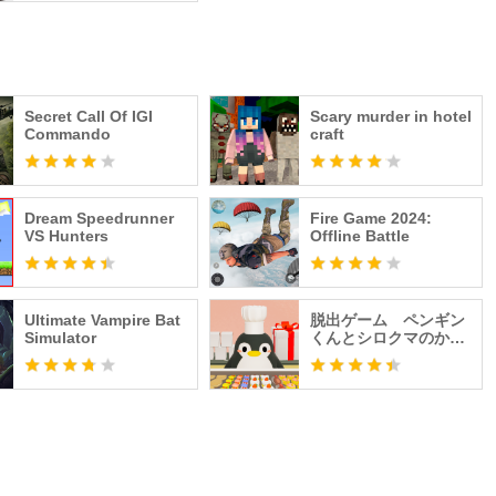
Secret Call Of IGI
Scary murder in hotel
Commando
craft
Dream Speedrunner
Fire Game 2024:
VS Hunters
Offline Battle
Ultimate Vampire Bat
脱出ゲーム ペンギン
Simulator
くんとシロクマのかわ
いいケーキ屋さん