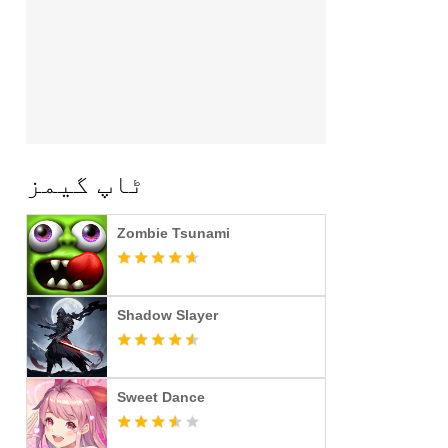
ٹاپ گیمز
Zombie Tsunami
Shadow Slayer
Sweet Dance