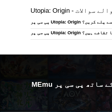
جانے والے سوالات
پر Utopia: Origin کیسے پلے کریں؟
م کے کیا تقاضے ہیں؟
MEmu کے ساتھ پی سی پر Utopia: Origin کھیلنے کا