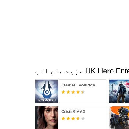
Your اپنے راستے میں کھیلیں!
تہائی رومانٹک دل والے جزیرے پر روانہ
ن مجھے ابھی بھی زیادہ دوستوں کی ضرورت
وتے ہیں ، کیا آپ اکٹھے ہونا چاہتے ہیں؟
ہم سے رابطہ کریں
utopia@herogame.c
کسٹمر سروس ای میل:
HK Hero Entertain
Eternal Evolution
CrisisX MAX