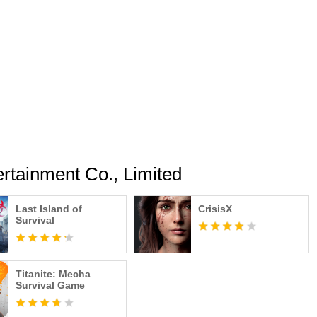
میں انتہائی دور دراز کھنڈرات پر چڑھ گیا ہوں ، ان
ہوا ، یہاں تک کہ ڈریگن کے دانت بھی کاٹ ڈالے ، لیک
ہے ، کیا ہم ایک ساتھ مل کر لطف اندوز ہ
om
مزید منجانب ment Co., Limited
Last Island of
CrisisX
Survival
Titanite: Mecha
Survival Game