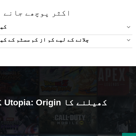
Utopia: Origin - اکثر پوچھے 
پی سی 
پی سی پر Utopia: Origin چلانے کے لیے کم از کم سسٹ