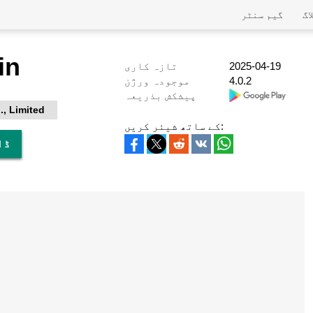
اگ
گیم سنٹر
in
2025-04-19
تازہ کاری
4.0.2
موجودہ ورژن
پیشکش بذریعہ
, Limited
کے ساتھ شیئر کریں:
پی سی