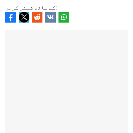
کے ساتھ شیئر کریں: