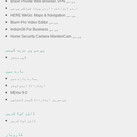
Brave Private Web Browser, VPN پی سی
اردو ڈیزائنر - اردو پینا فیلکس پی سی
HERE WeGo: Maps & Navigation پی سی
Blurrr-Pro Video Editor پی سی
IndianOil For Business پی سی
Home Security Camera WardenCam پی سی
پی سی پر مزید گیمس
گیم سنٹر
بارے میں
ہمارے بارے میں
اینڈرائڈ ایمولیٹر
MEmu 9.0
پی سی پر اینڈرائڈ گیمز کھیلیں
ڈاؤن لوڈ کریں
ڈاؤن لوڈ کریں
کاروبار