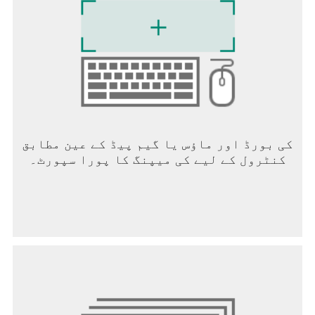
انعامات حاصل کریں!
// اپنی دل دہلا دینے والی آواز سے ملیں //
سرکاری طور پر منتخب کردہ سند یافتہ اعلیٰ
معیار کی اور خوبصورت آواز VJ ہر ہفتے گانے
کے ایک مقررہ وقت کے ساتھ۔ آن لائن وی جے
گلوکار مقابلہ اتنا ہی دلچسپ ہے جتنا کسی
بھی ٹیلنٹ شو!
// ڈانس ٹیلنٹ شو آپ کے دل میں رقص کرتا ہے //
کی بورڈ اور ماؤس یا گیم پیڈ کے عین مطابق
تمام قسم کے ہاٹ ڈانسنگ بیوٹی وی جے ہیں جن
کنٹرول کے لیے کی میپنگ کا پورا سپورٹ۔
کا پوری سکرین پر مقابلہ نہیں کیا جا سکتا،
سیکسی گھومنے والی کمر اور کولہے، ہپ ہاپ
کلاسک ڈسکو، آپ کس چیز کا انتظار کر رہے ہیں؟
چلو اور مزہ کرو!
// نئے نوجوان وی جے باقاعدگی سے شامل ہوتے
ہیں //
365 دنوں کے نئے، نوجوان، خوبصورت، خوبصورت
VJ آپ کو تفریح ​​فراہم کرنے کے لیے ہر روز موڑ
لیتے ہیں، دیکھنے کے لیے لمبے بالوں والی