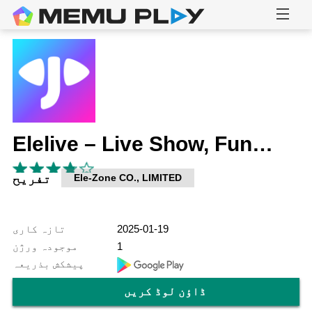
Elelive – Live Show, Fun, Chat
Ele-Zone CO., LIMITED
تفریح
2025-01-19
تازہ کاری
1
موجودہ ورژن
پیشکش بذریعہ
ڈاؤن لوڈ کریں