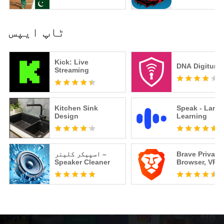
ٹاپ ایپس
Kick: Live
DNA Digiturv
Streaming
Kitchen Sink
Speak - Lang
Design
Learning
Brave Private
اسپیکر کلینر –
Speaker Cleaner
Browser, VPN