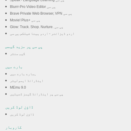
Speak - Language Learning پی سی
Blurrr-Pro Video Editor پی سی
Brave Private Web Browser, VPN پی سی
Movie! Plus+ پی سی
Glow: Track. Shop. Nurture. پی سی
اردو ڈیزائنر - اردو پینا فیلکس پی سی
پی سی پر مزید گیمس
گیم سنٹر
بارے میں
ہمارے بارے میں
اینڈرائڈ ایمولیٹر
MEmu 9.0
پی سی پر اینڈرائڈ گیمز کھیلیں
ڈاؤن لوڈ کریں
ڈاؤن لوڈ کریں
کاروبار