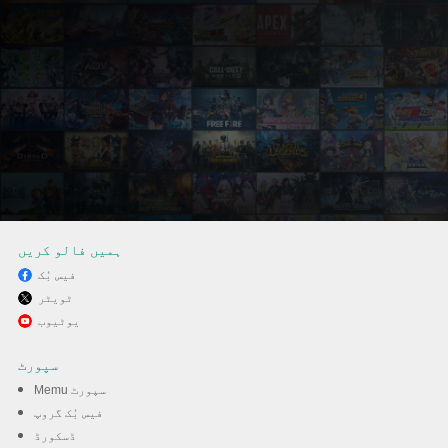
ہمیں فالو کریں
فیس بُک
ٹویٹر
MEmu کے ساتھ پی سی پر
یوٹیوب
descargar musica mp3
سپورٹ
کھیلنے کا لطف لیں
Memu سپورٹ
فیس بُک گروپ
ڈسکورڈ
ڈاؤن لوڈ کریں