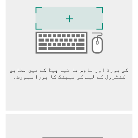
کی بورڈ اور ماؤس یا گیم پیڈ کے عین مطابق
کنٹرول کے لیے کی میپنگ کا پورا سپورٹ۔