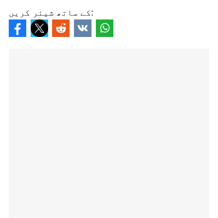
کے ساتھ شیئر کریں: