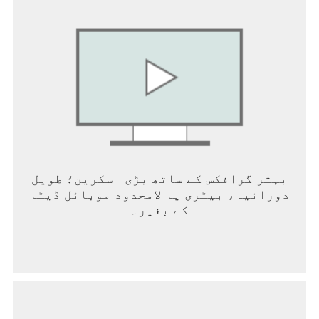
la política de privacidad de Jamendo
https://devportal.jamendo.com/api_terms_of_use, y
la API de Jamendo está autorizada por la
aplicación https://freemusicarchive.org/api. Todas
las pistas se pueden mencionar correctamente en
la licencia CC (sección de autor y licencia). Puede
encontrar la información de contacto a través del
siguiente sitio web: www.jamendo.com,
https://freemusicarchive.org.
بہتر گرافکس کے ساتھ بڑی اسکرین؛ طویل
دورانیہ، بیٹری یا لامحدود موبائل ڈیٹا
کے بغیر۔