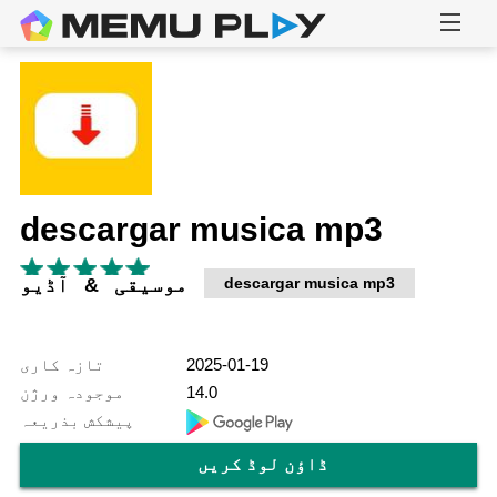
descargar musica mp3
descargar musica mp3
موسیقی & آڈیو
2025-01-19
تازہ کاری
14.0
موجودہ ورژن
پیشکش بذریعہ
ڈاؤن لوڈ کریں