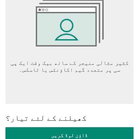
کثیر مثالی منیجر کے ساتھ بیک وقت ایک پی
سی پر متعدد گیم اکاؤنٹس یا ٹاسکس۔
کھیلنے کے لئے تیار؟
ڈاؤن لوڈ کریں