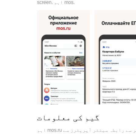
screen. اہم mos.
گیم کی معلومات
اہم mos.ru خدمات استعمال کریں ، شہر کی خبریں پڑھیں اور شہر سے رابطہ سینٹر آپریٹرز سے