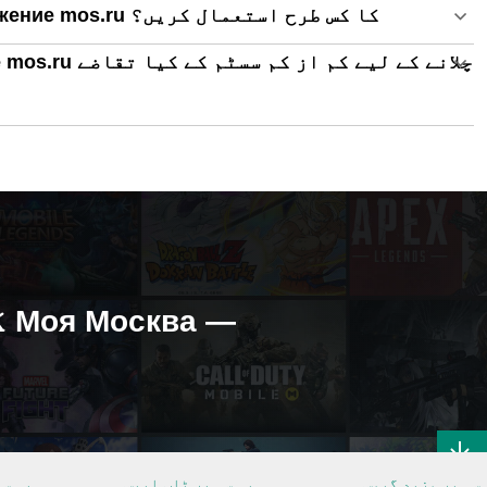
اپنے پی سی پر Моя Москва — приложение mos.ru کا کس طرح استعمال کریں؟
 سی پر مزید گیمس
پی سی پر ٹاپ ایپس
پی سی