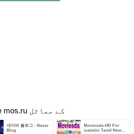
Моя Москва — приложение mos.ru کے مماثل
네이버 블로그 - Naver
Moviesda-HD For
Blog
isaimini Tamil New