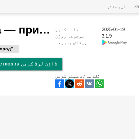
اگ
گیم سنٹر
Моя Москва — приложение mos.ru
2025-01-19
تازہ کاری
3.1.9
موجودہ ورژن
پیشکش بذریعہ
ород"
پی سی پر Моя Москва — приложение mos.ru ڈاؤن لوڈ کریں
کے ساتھ شیئر کریں: