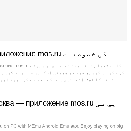
پی سی پر Моя Москва — приложение mos.ru کی خصوصیات
کی فکر نہ کریں، خود کو چھوٹی اسکرین سے آزاد کریں 
کرنے کا لطف اٹھائیں۔ اس کے بعد سے کی بورڈ اور 
ہیں: فوری انسٹال اور آسان سیٹ اپ، وجدانی کنٹرول
نہیں اور اب مزید پریشان
وقت 2 یا اس سے زیادہ اکاؤنٹس کھولنا ممک
ایمولیشن انجن آپ کے پی سی کی پوری طاقت ریلیز 
n PC with MEmu Android Emulator. Enjoy playing on big