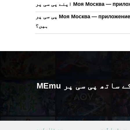
پی سی پر Моя Москва — приложение mos.ru چلانے کے لیے کم از کم سسٹم کے کیا تقاضے
ہیں؟
MEmu کے ساتھ پی سی پر Моя Москва —
 پر مقبول گیمس
ہمیں فالو کریں