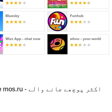
Movies
Bluesky
Funhub
Wizz App - chat now
whoo - your world
ложение mos.ru