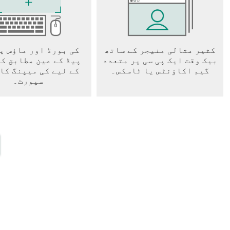
کثیر مثالی منیجر کے ساتھ
کی بورڈ اور ماؤس ی
بیک وقت ایک پی سی پر متعدد
پیڈ کے عین مطابق ک
گیم اکاؤنٹس یا ٹاسکس۔
کے لیے کی میپنگ کا
سپورٹ۔