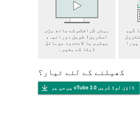
ا گیم
بہتر گرافکس کے ساتھ بڑی
نٹرول
اسکرین؛ طویل دورانیہ،
 پورا
بیٹری یا لامحدود موبائل
ڈیٹا کے بغیر۔
کھیلنے کے لئے تیار؟
پی سی پر vTube 3.0 ڈاؤن لوڈ کریں