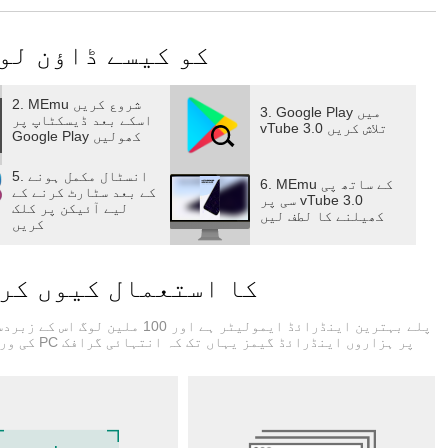
پی سی پر vTube 3.0 کو کیسے ڈ
2. MEmu شروع کریں
3. Google Play میں
اسکے بعد ڈیسکٹاپ پر
vTube 3.0 تلاش کریں
Google Play کھولیں
5. انسٹال مکمل ہونے
6. MEmu کے ساتھ پی
کے بعد سٹارٹ کرنے کے
سی پر vTube 3.0
لیے آئیکن پر کلک
کھیلنے کا لطف لیں
کریں
vTube 3.0 کے لیے Memu کا استعمال کیوں 