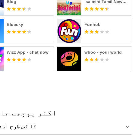
Blog
isaimini Tamil New
Movies
Bluesky
Funhub
Wizz App - chat now
whoo - your world
vTube 3.0 - اکثر پوچ
اپنے پی سی پر vTube 3.0 ک