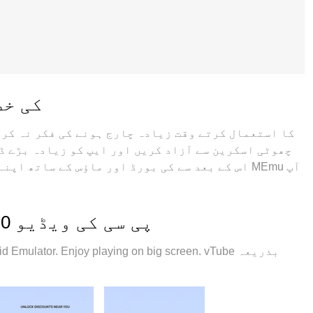
پی سی پر 3.0
چھوٹی اسکرین سے آزاد کریں اور ایپ کو زیادہ بڑے ڈ
اس کے بعد سے کی بورڈ اور ماؤس کے ساتھ اپنے ایپ
کو وہ تمام حیران کن خصوصیات پیش کرتا ہے جن کی آپ ک
سیٹ اپ، وجدانی کنٹرول، مزید بیٹری، موبائل ڈیٹا ک
اسکرین شاٹس اور vTube 3.0 پی سی کی ویڈیو
ہے۔ اور سب اہم بات، ہمارا خصوصی ایمولیشن انجن آپ 
oid Emulator. Enjoy playing on big screen. vTube
ہ