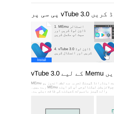
انکوائری
اؤن لوڈ کریں
1. MEmu انسٹالر
ڈاؤن لوڈ کریں اور
سیٹ اپ مکمل کریں
4. vTube 3.0 ڈاؤن لوڈ
کریں اور انسٹال کریں
Install
کریں
MEmu پلے بہترین اینڈرائڈ ایمولیٹر ہے اور 100 ملین لوگ اس کے زبردست اینڈرائڈ گیمنگ تجربہ سے لطف اندوز ہو
رہے ہیں۔ MEmu کی ورچولائزیشن ٹیکنالوجی آپ کو اپنے PC پر ہزاروں اینڈرائڈ گیمز یہاں تک کہ انتہائی گرافک
والے گیمز باسہولت کھیلنے کی طاقت دیتی ہے۔