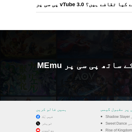
م سسٹم کے کیا تقاضے ہیں؟
MEmu کے ساتھ پی سی پر vTube 3.0 کھیلنے کا لطف
 پر مقبول گیمس
ہمیں فالو کریں
سی
فیس بُک
S پی سی
ٹویٹر
یوٹیوب