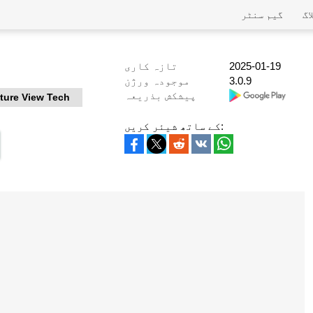
اگ
گیم سنٹر
2025-01-19
تازہ کاری
3.0.9
موجودہ ورژن
پیشکش بذریعہ
ture View Tech
کے ساتھ شیئر کریں: