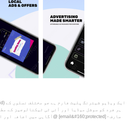
ہر فرد کو سوشل میڈیا اور آئی ٹی ٹیکنالوجیز کے مطا
آگاہی میں اضافہ اور انڈونیشیا کی 