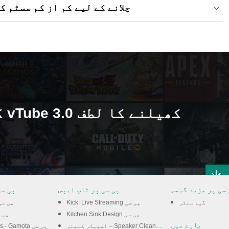
پی سی پر vTube 3.0 چلانے کے لیے کم از ک
 سی پر مزید گیمس
پی سی پر ٹاپ ایپس
پی سی
گیم سنٹر
Kick: Live Streaming پی سی
Shadow Slayer پی 
Kitchen Sink Design پی سی
weet Dance
بارے میں
اسپیکر کلینر – Speaker Cleaner پی سی
Rise of Kingdoms - Gamota پی سی