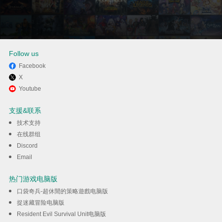
Follow us
Facebook
X
通过逍遥在电脑上享受AXIS
Youtube
BLADE
支援&联系
技术支持
下载
在线群组
Discord
Email
热门游戏电脑版
口袋奇兵-超休閒的策略遊戲电脑版
捉迷藏冒险电脑版
Resident Evil Survival Unit电脑版