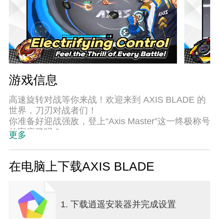
游戏信息
高速旋转对战等你来战！欢迎来到 AXIS BLADE 的
世界，刀刃对战者们！
你准备好迎战强敌，登上“Axis Master”这一终极称号
的宝座了吗？
更多
在电脑上下载AXIS BLADE
1. 下载逍遥安装器并完成设置