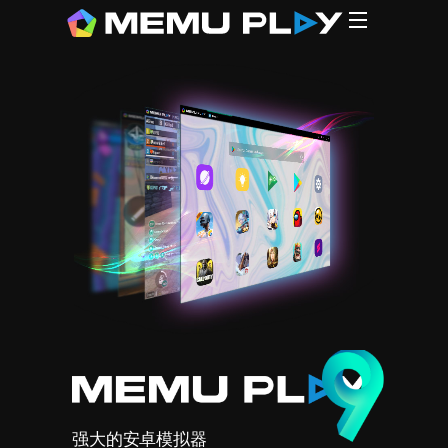
CPU
CPU
G
MEmu (1
N*xPlaye
L*Player
B**eStac
Gamel**p
强大的安卓模拟器