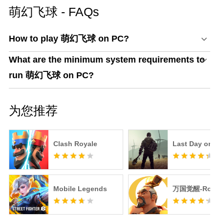
萌幻飞球 - FAQs
How to play 萌幻飞球 on PC?
What are the minimum system requirements to
run 萌幻飞球 on PC?
为您推荐
Clash Royale
Last Day on E
Mobile Legends
万国觉醒-RoK