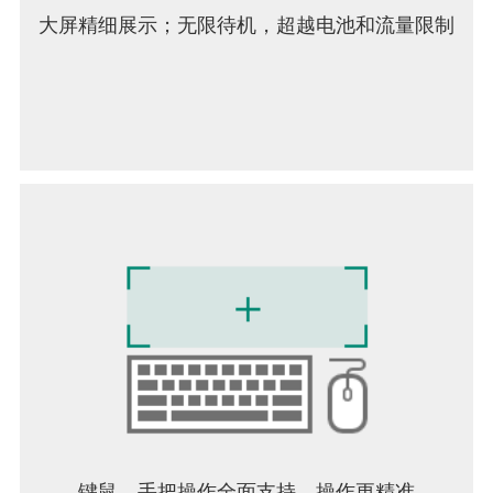
Italiano, ไทย等多国语言！
大屏精细展示；无限待机，超越电池和流量限制
* 为提供优质游戏服务的访问权限说明
· 通知：接收游戏推送时，需要此权限。
· 位置：为在游戏中寻找好友，请求权限。
※ 即使选择不允许访问，除了询问可否访问的相关
功能外，不会对其他服务造成影响。
• 本游戏内的部分道具需要付费购买，且根据道具的
种类，退款时可能会有限制。
• 本游戏的使用和相关条款（服务终止/退款等）可在
游戏或Com2uS官网中查看。
- 使用条款：
http://terms.withhive.com/terms/policy/view/M11/T1
- 个人信息保护政策：
http://terms.withhive.com/terms/policy/view/M11/T3
• 游戏咨询，可通过Com2uS客服中心
（http://www.withhive.com）[客服]--[咨询]菜单，提
交咨询问题。
键鼠、手把操作全面支持，操作更精准