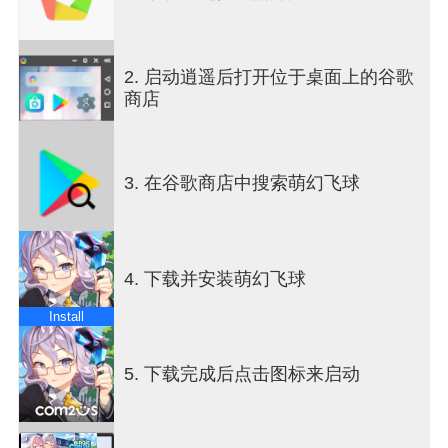
萌幻飞球游戏介绍
2. 启动逍遥后打开位于桌面上的谷歌
■只能在这里才能感受到的奇幻高尔夫■
商店
拥有惊艳的3D图像和华丽的赛场专属技能的奇幻高
尔夫！
和可爱的球童一起进行一次多样的赛场旅行吧！
3. 在谷歌商店中搜索萌幻飞球
■从指尖感受到的强力打击感！■
挑战紧张刺激的完美一击到一杆进洞！
看准时机爽快挥杆，以多种战略攻略赛场吧！
4. 下载并安装萌幻飞球
■无论男女老少都可以达成博蒂！■
现在，高尔夫也可以解放双手，自由游戏了！
Install
高尔夫游戏首创的通过自动技能和模拟仿真模式享
受充满活力且爽快的击球吧！
5. 下载完成后点击图标来启动
■可以和全世界所有玩家进行对决■
在世界大舞台上展开的全球性实时比赛！
在优秀的竞争者面前展现自己的实力，并获得胜利