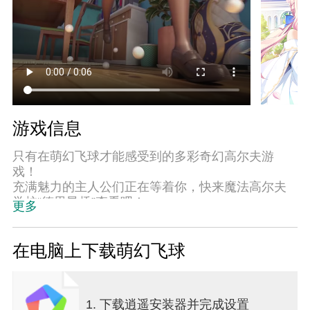
游戏信息
只有在萌幻飞球才能感受到的多彩奇幻高尔夫游
戏！
充满魅力的主人公们正在等着你，快来魔法高尔夫
学校“德里昂桥”查看吧！
更多
♥️新生“珍妮”入学纪念大规模更新♥️
魅力十足的新生“珍妮”入学萌幻飞球！
在电脑上下载萌幻飞球
与俱乐部成员一起挑战球场，还有与其他俱乐部之
间的竞争吧！
魔法工坊中还能制作打造自我个性的各种服装和装
1. 下载逍遥安装器并完成设置
备哦！