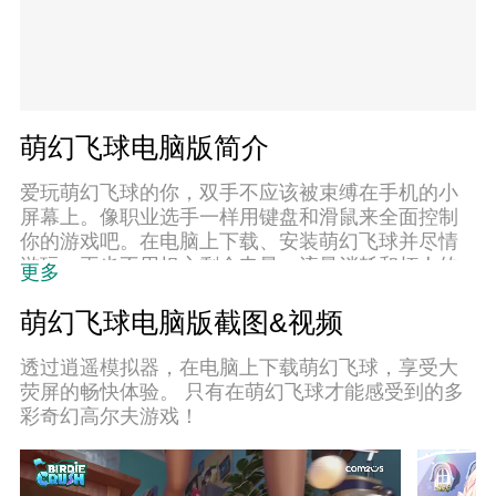
萌幻飞球电脑版简介
爱玩萌幻飞球的你，双手不应该被束缚在手机的小
屏幕上。像职业选手一样用键盘和滑鼠来全面控制
你的游戏吧。在电脑上下载、安装萌幻飞球并尽情
游玩。再也不用担心剩余电量、流量消耗和烦人的
更多
来电。全新的逍遥模拟器8是你在电脑上游玩萌幻飞
球的好选择！我们用心准备，完美的按键映射系统
萌幻飞球电脑版截图&视频
让萌幻飞球宛如电脑游戏；
透过逍遥模拟器，在电脑上下载萌幻飞球，享受大
荧屏的畅快体验。 只有在萌幻飞球才能感受到的多
彩奇幻高尔夫游戏！