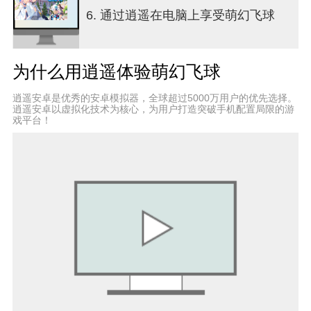
吧！
6. 通过逍遥在电脑上享受萌幻飞球
■和各色各样的主人公们一起享受校园生活吧! ■
以德里昂桥高尔夫学校为舞台展开的主人公们的成
为什么用逍遥体验萌幻飞球
长历程！
用多彩的服装来装扮主人公们，并探寻他们隐藏的
逍遥安卓是优秀的安卓模拟器，全球超过5000万用户的优先选择。
故事和专属动画吧！
逍遥安卓以虚拟化技术为核心，为用户打造突破手机配置局限的游
戏平台！
不懂高尔夫的人可以很容易入门的休闲奇幻高尔夫
游戏
擅长高尔夫的专业选手更会沉迷的奇幻体育游戏
■ 萌幻飞球官网 ■
- 官方脸书: https://www.facebook.com/BirdieCrush/
- 官方油管频道:
https://www.youtube.com/c/BirdieCrushFantasyGolf
完美支持中文简体!
此外，还支持English, 한국어, 日本語, 中文繁體,
Deutsch, français, Español, Bahasa Indonesia,