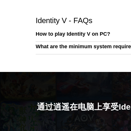
Identity V - FAQs
How to play Identity V on PC?
What are the minimum system require
通过逍遥在电脑上享受Ident