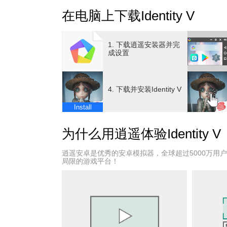
在电脑上下载Identity V
加入惊险刺激的派对！欢迎来到网易首款非对
刺激的 1v4 玩法，《第五人格》将为您带来
1. 下载逍遥安装器并完
主要特色：
成设置
激烈的 1v4 非对称战斗：
四名幸存者：躲避无情猎手的追捕，与队友合
4. 下载并安装Identity V
一名猎手：熟悉你的所有杀戮技能，随时准备
Install
哥特式视觉风格：
为什么用逍遥体验Identity V
穿越回维多利亚时代，感受其独特的风格。
逍遥安卓是优秀的安卓模拟器，全球超过5000万用
引人入胜的背景设定：
局限的游戏平台！
你最初将以侦探的身份进入游戏，收到一封神
随着你越来越接近真相，却发现了一些令人毛
随机地图调整：
每局新游戏，地图都会相应调整。你永远无法