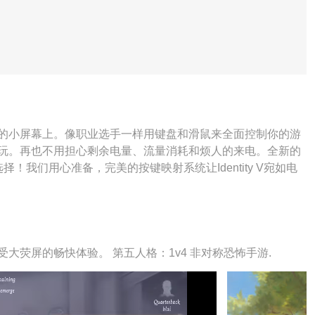
缚在手机的小屏幕上。像职业选手一样用键盘和滑鼠来全面控制你的游
并尽情游玩。再也不用担心剩余电量、流量消耗和烦人的来电。全新的
好选择！我们用心准备，完美的按键映射系统让Identity V宛如电
，享受大荧屏的畅快体验。 第五人格：1v4 非对称恐怖手游.