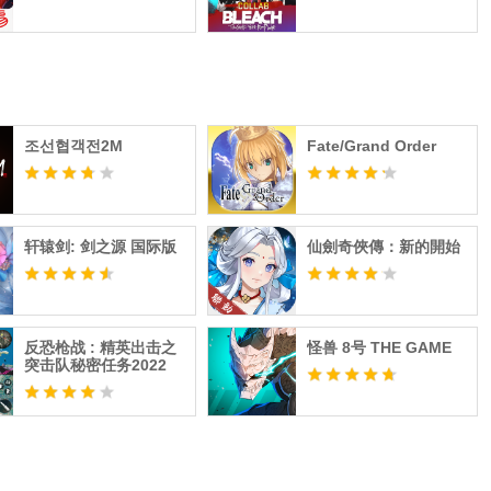
조선협객전2M
Fate/Grand Order
轩辕剑: 剑之源 国际版
仙劍奇俠傳：新的開始
反恐枪战 : 精英出击之
怪兽 8号 THE GAME
突击队秘密任务2022