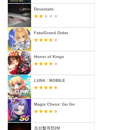
Devastate
Fate/Grand Order
Honor of Kings
LUNA : MOBILE
Magic Chess: Go Go
조선협객전2M