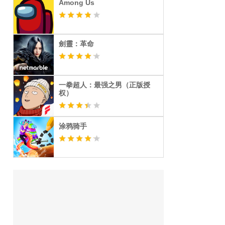
Among Us
劍靈：革命
一拳超人：最强之男（正版授
权）
涂鸦骑手