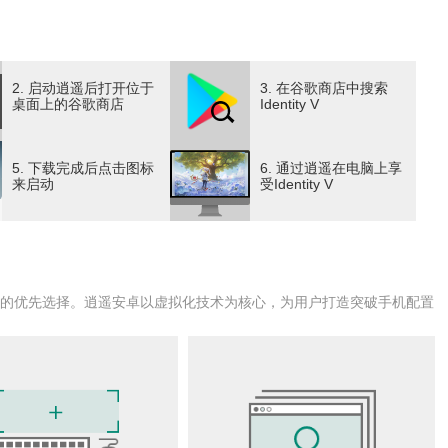
称恐怖手游《第五人格》。哥特式的美术风格、神秘的剧情和
惊险刺激的体验。
2. 启动逍遥后打开位于
3. 在谷歌商店中搜索
桌面上的谷歌商店
Identity V
5. 下载完成后点击图标
6. 通过逍遥在电脑上享
作，破译密码机，打开大门逃脱；
来启动
受Identity V
捕捉并折磨你的猎物。
户的优先选择。逍遥安卓以虚拟化技术为核心，为用户打造突破手机配置
秘信件，邀请他调查一座废弃的庄园，寻找一名失踪的女孩。
骨悚然的事情……
预知接下来会发生什么。