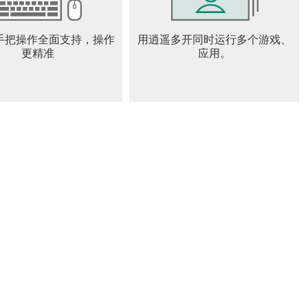
手把操作全面支持，操作
用逍遥多开同时运行多个游戏、
人策略，最终赢得胜利！
更精准
应用。
ityVofficial/