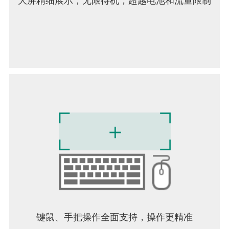
大屏精细展示；无限待机，超越电池和流量限制
为提供更好的服务，使用过程中将申请以下权限：
【必要权限】
照片/媒体/文件：用于下载游戏资源及提交客服截图
【可选权限】
电话：用于发送活动通知短信
通知：用于推送游戏相关信息
蓝牙：用于连接蓝牙设备
※ 部分国家/地区可能不会实际收集相关信息
■ 权限关闭方式
▶ Android 6.0及以上：设置 > 应用 > 权限 > 选择权
限管理
▶ Android 6.0以下：升级系统或删除应用
键鼠、手把操作全面支持，操作更精准