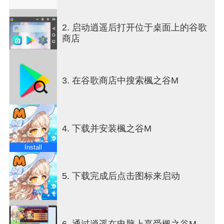
丰富地图、多样副本、沉浸式剧情等你探索！
挑战星力战场、武陵道场、怪物公园、探险队、星
2. 启动逍遥后打开位于桌面上的谷歌
光M塔等丰富玩法，
商店
在这款高人气MMORPG中不断成长，打造最强角
色！
▶ 打造独一无二的个性角色！ ◀
3. 在谷歌商店中搜索楓之谷M
想创造属于自己的专属角色吗？
如果你正在寻找动漫风MMORPG手游，《冒险岛
M》绝对是不二之选！
从皇家发型与整形、混染发色、隐形眼镜，到宠物
4. 下载并安装楓之谷M
与机器人，
通过经典纸娃娃系统，自由搭配，尽情打造专属风
Install
格！
在广阔的冒险岛世界中书写你的故事——
展开冒险，培养英雄，创造属于你的世界！
5. 下载完成后点击图标来启动
▶ 与好友并肩作战的MMORPG乐趣 ◀
真正的MMORPG魅力，在于与好友共同冒险！
创建公会、组建队伍、挑战强力BOSS，
6. 通过逍遥在电脑上享受楓之谷M