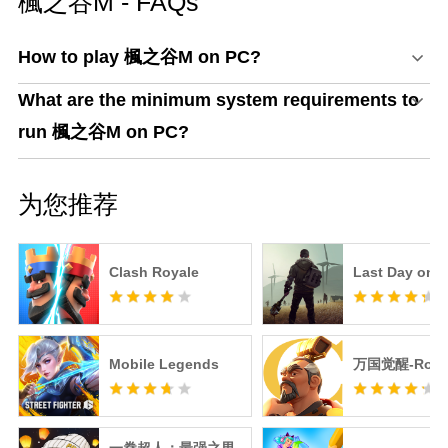
楓之谷M - FAQs
How to play 楓之谷M on PC?
What are the minimum system requirements to
run 楓之谷M on PC?
为您推荐
Clash Royale
Last Day on E
Mobile Legends
万国觉醒-RoK