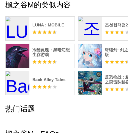
楓之谷M的类似内容
LUNA : MOBILE
조선협객전2M
冷酷灵魂：黑暗幻想
轩辕剑: 剑之源
生存游戏
版
反恐枪战 : 精
Back Alley Tales
之突击队秘密
2022
热门话题