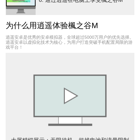
这一切都可以在免费手游中实现！
在大型副本中与伙伴协力作战，击败强敌，
用实力冲击排行榜，书写属于你的冒险传奇！
为什么用逍遥体验楓之谷M
▶ 挂机也能变强，随时随地轻松成长！
逍遥安卓是优秀的安卓模拟器，全球超过5000万用户的优先选择。
▶ 战斗+养成+换装一站式体验，MMORPG手游首
逍遥安卓以虚拟化技术为核心，为用户打造突破手机配置局限的游
选！
戏平台！
▶ 持续更新与丰富活动，乐趣永不间断！
▶ 立即下载《冒险岛M》，开启你的像素风冒险之
旅！
■ 客服与社区
如有问题，可通过游戏内1:1客服或邮箱咨询：
help_MapleStoryM@nexon.com
更多更新与活动信息，请关注官方社交平台：
Facebook: http://www.facebook.com/PlayMapleM
运营政策: http://m-page.nexon.com/terms/27
隐私政策: http://m-page.nexon.com/terms/29
■ App权限说明