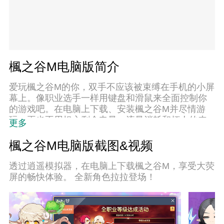
楓之谷M电脑版简介
爱玩楓之谷M的你，双手不应该被束缚在手机的小屏
幕上。像职业选手一样用键盘和滑鼠来全面控制你
的游戏吧。在电脑上下载、安装楓之谷M并尽情游
玩。再也不用担心剩余电量、流量消耗和烦人的来
更多
电。全新的逍遥模拟器8是你在电脑上游玩楓之谷M
的好选择！我们用心准备，完美的按键映射系统让
楓之谷M电脑版截图&视频
楓之谷M宛如电脑游戏；
透过逍遥模拟器，在电脑上下载楓之谷M，享受大荧
屏的畅快体验。 全新角色拉拉登场！