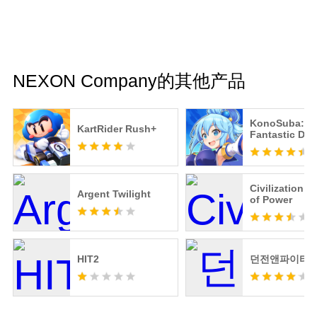
NEXON Company的其他产品
KonoSuba:
KartRider Rush+
Fantastic Day
Civilization: 
Argent Twilight
of Power
HIT2
던전앤파이터 