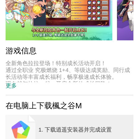
游戏信息
全新角色拉拉登场！特别成长活动开启！
通过全职业 究极燃烧 1+4、等级达成奖励、同行成
长活动等丰富成长福利，畅享极速成长体验。
现在就与拉拉一起，开启全新的成长冒险！
更多
________________________________________
▶ 体验最强动漫风MMORPG的魅力！ ◀
在电脑上下载楓之谷M
冒险家，现在正是你踏入冒险岛世界的最佳时机！
在《冒险岛M》中，邂逅充满动漫风格的经典冒险体
验！
1. 下载逍遥安装器并完成设置
从弓箭手村、废弃都市到玩具城等熟悉场景全面重
现！