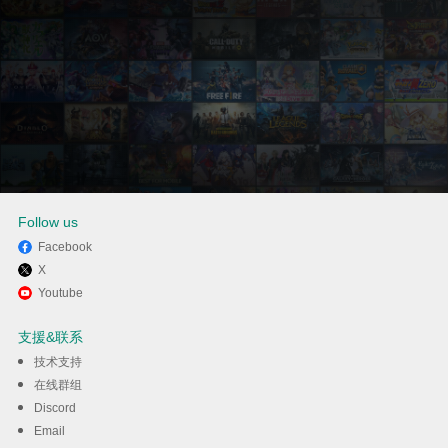
Follow us
Facebook
X
通过逍遥在电脑上享受Tangled
Youtube
Snakes
支援&联系
技术支持
下载
在线群组
Discord
Email