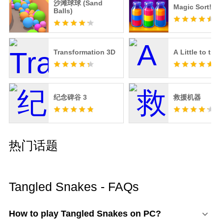
沙滩球球 (Sand
Magic Sort!
Balls)
Transformation 3D
A Little to the
纪念碑谷 3
救援机器
热门话题
Tangled Snakes - FAQs
How to play Tangled Snakes on PC?