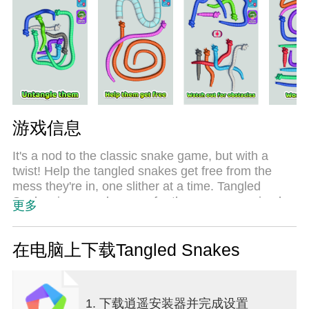
游戏信息
It's a nod to the classic snake game, but with a
twist! Help the tangled snakes get free from the
mess they're in, one slither at a time. Tangled
Snakes is a puzzle game for the masses; a simple
更多
snake game with a satisfying challenge. Which
snake should slither away first?
Be sure to pick the snakes in the correct order and
在电脑上下载Tangled Snakes
save them all to pass the levels. But helping the
snakes free won't always be easy. Watch out for
obstacles in their way - bear traps pop all over the
1. 下载逍遥安装器并完成设置
place.