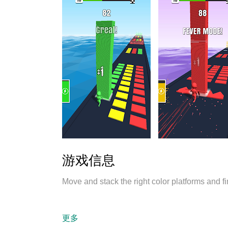
游戏信息
Move and stack the right color platforms and fi
更多