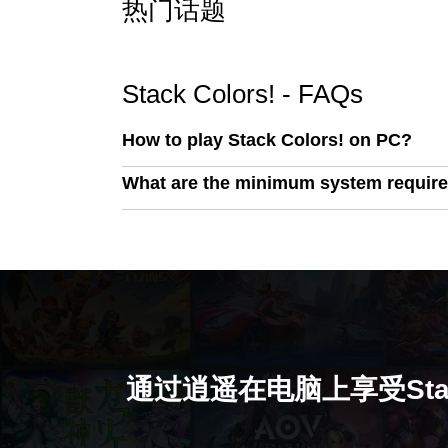
热门话题
Stack Colors! - FAQs
How to play Stack Colors! on PC?
What are the minimum system require
通过逍遥在电脑上享受Stack 