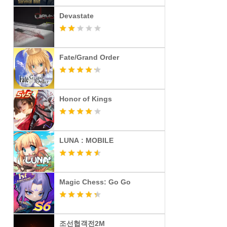
Devastate
Fate/Grand Order
Honor of Kings
LUNA : MOBILE
Magic Chess: Go Go
조선협객전2M