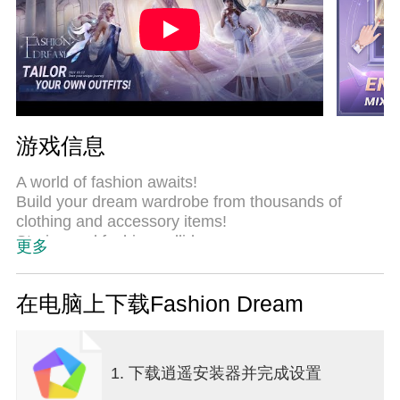
游戏信息
A world of fashion awaits!
Build your dream wardrobe from thousands of
clothing and accessory items!
Stories and fashion collide
更多
Join Fashion Dream to build your dream wardrobe
and rise to fame and fortune!
在电脑上下载Fashion Dream
■ Thousands of possibilities – dress how you like
Choose from thousands of clothing and accessory
items to create your favorite look.
1. 下载逍遥安装器并完成设置
Get sketches of garments and tailor outfits together
with your friends.