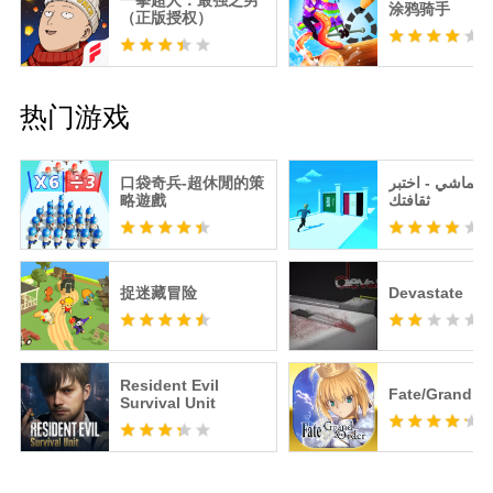
一拳超人：最强之男
涂鸦骑手
（正版授权）
热门游戏
口袋奇兵-超休閒的策
عالماشي - اختبر
略遊戲
ثقافتك
捉迷藏冒险
Devastate
Resident Evil
Fate/Grand O
Survival Unit