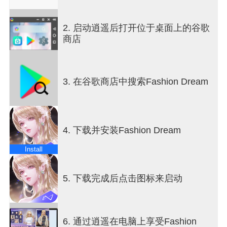
■ Endless customization – become your best self
Get ready with us! Customize every detail of your
2. 启动逍遥后打开位于桌面上的谷歌
makeup styles.
商店
■ Join fashion contests to show off your unique
style
Create unique looks for various styling challenges
and compete with four other players at once.
3. 在谷歌商店中搜索Fashion Dream
■ Relationships with mystery – discover their
hidden stories!
Immerse yourself in this glamorous world, explore
its mysterious stories and develop relationships
4. 下载并安装Fashion Dream
with other characters – will they be enemies or
lovers?
Install
■ Explore social environments with friends
Enjoy minigames and take selfies with your besties
on the beach, in a castle, or in a Japanese-style
5. 下载完成后点击图标来启动
garden.
▼Facebook Fanpage
Follow Fashion Dream Global on Facebook for
6. 通过逍遥在电脑上享受Fashion
regular updates and lucky draws!