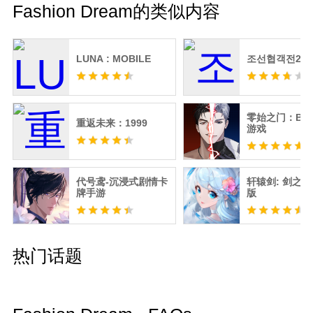
Fashion Dream的类似内容
LUNA : MOBILE
조선협객전2M
零始之门：BL 
重返未来：1999
游戏
代号鸢-沉浸式剧情卡
轩辕剑: 剑之源
牌手游
版
热门话题