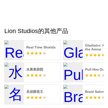
Lion Studios的其他产品
Gladiator: Her
Real Time Shields
the Arena
水果美容院
Pull Him Out
名侦探老王
Braid Salon