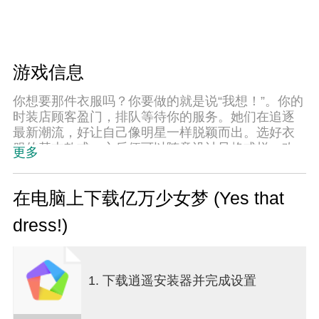
游戏信息
你想要那件衣服吗？你要做的就是说“我想！”。你的
时装店顾客盈门，排队等待你的服务。她们在追逐
最新潮流，好让自己像明星一样脱颖而出。选好衣
服的基本款式，之后便可以随意设计风格式样。改
更多
变颜色、增加一些亮片、采取新的剪裁或设计；这
款时装设计师模拟游戏让你无限发挥想象，尽情挥
洒创意。
在电脑上下载亿万少女梦 (Yes that
你是否曾去到商店，希望买下所有喜欢的衣服？现
dress!)
在你可以为自己设计喜欢的服装式样了。帮人们梦
想成真，设计出你能想到的最出彩的服装。无论是
出席派对、舞会，还是享受都市夜生活，人们都希
望自己的着装看上去紧跟潮流，而这就要靠你那敏
1. 下载逍遥安装器并完成设置
锐的眼光来变为现实。
游戏特色：