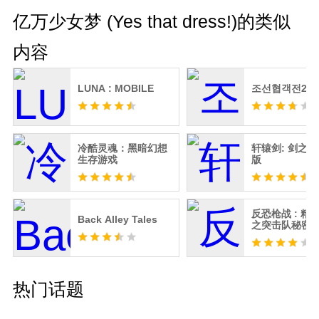
亿万少女梦 (Yes that dress!)的类似
内容
LUNA : MOBILE
조선협객전2M
冷酷灵魂：黑暗幻想
轩辕剑: 剑之源
生存游戏
版
反恐枪战 : 精
Back Alley Tales
之突击队秘密
2022
热门话题