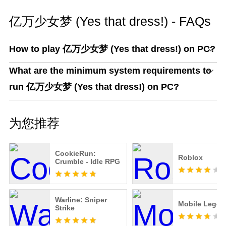
亿万少女梦 (Yes that dress!) - FAQs
How to play 亿万少女梦 (Yes that dress!) on PC?
What are the minimum system requirements to
run 亿万少女梦 (Yes that dress!) on PC?
为您推荐
CookieRun:
Roblox
Crumble - Idle RPG
Warline: Sniper
Mobile Legen
Strike