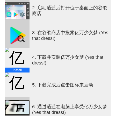
1. 玩法简单却欲罢不能
顾客们正在寻找下一位伟大的设计师 — 你能否胜
2. 启动逍遥后打开位于桌面上的谷歌
出？
商店
2. 惊艳的效果
所设计服装的最终效果会惊艳到让你无法呼吸
3. 不断升级！
3. 在谷歌商店中搜索亿万少女梦 (Yes
成为全城最好的商店 — 不断升级你的业务。
that dress!)
4. 放松又享受
这款游戏不会给你压力。你要做的就是创作、配色
和装饰。游戏通过众多选项来考验你的创造力。
4. 下载并安装亿万少女梦 (Yes that
如有任何反馈，需要协助通关，或者想在游戏中实
dress!)
现任何奇思妙想，都请访问
https://lionstudios.cc/contact-us/
Install
告诉我们！
我们的工作室曾为你带来《子弹先生 - 间谍谜团》、
5. 下载完成后点击图标来启动
《快乐水杯》、《艾薇儿开的纹身店》 以及 《恋爱
球球》 这些好玩的游戏！
关注我们，获取关于我们其他获奖作品的最新消息
和更新；
6. 通过逍遥在电脑上享受亿万少女梦
https://lionstudios.cc/
(Yes that dress!)
Facebook.com/LionStudios.cc