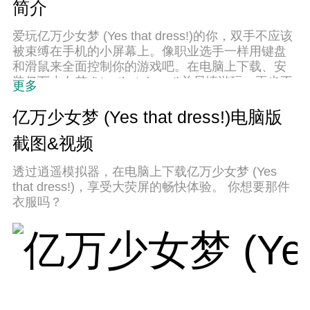
简介
爱玩亿万少女梦 (Yes that dress!)的你，双手不应该
被束缚在手机的小屏幕上。像职业选手一样用键盘
和滑鼠来全面控制你的游戏吧。在电脑上下载、安
装亿万少女梦 (Yes that dress!)并尽情游玩。再也不
更多
用担心剩余电量、流量消耗和烦人的来电。全新的
逍遥模拟器8是你在电脑上游玩亿万少女梦 (Yes that
亿万少女梦 (Yes that dress!)电脑版
dress!)的好选择！我们用心准备，完美的按键映射
截图&视频
系统让亿万少女梦 (Yes that dress!)宛如电脑游戏；
透过逍遥模拟器，在电脑上下载亿万少女梦 (Yes
that dress!)，享受大荧屏的畅快体验。 你想要那件
衣服吗？