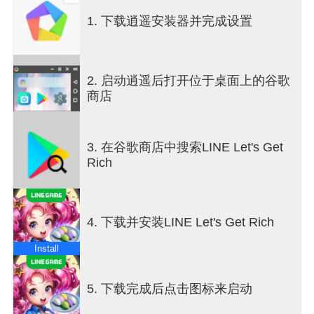
老大！无论你是摧毁城市、建造地标还是完成改变
1. 下载逍遥安装器并完成设置
游戏规则的动作，刺激都不会停止。
隆重推出游戏规则改变者：“赛季服务器”，原汁原味
的全新体验！
2. 启动逍遥后打开位于桌面上的谷歌
赛季服务器是一个只能使用特定角色卡和吊坠进行
商店
游戏的服务器。
新模式“标签匹配” - 在此模式下，玩家可以携带两个
3. 在谷歌商店中搜索LINE Let's Get
角色及其吊坠进入比赛。
Rich
新地图“糖果工厂地图” – 最新更新的地图是在月球上
发射的糖果工厂！
4. 下载并安装LINE Let's Get Rich
您准备好掷骰子并领取您的财富了吗？召集你的团
队，开始成为亿万富翁的旅程！
Install
5. 下载完成后点击图标来启动