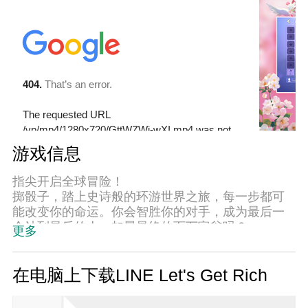
游戏信息
指尖开启全球冒险！
掷骰子，踏上史诗般的环游世界之旅，每一步都可
能改变你的命运。你会智胜你的对手，成为最后一
个站到最后的人，加冕最终的百万富翁吗？
更多
挑战您的朋友并在棋盘外称霸！
在《LINE Let's Get Rich》中，你需要的不仅仅是运
在电脑上下载LINE Let's Get Rich
气——战略思维和敏锐的战术是你取胜的关键。邀
请您的朋友和家人，扭转局面，向他们展示谁才是