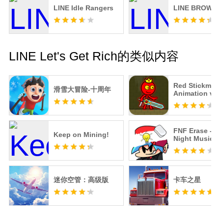
LINE Idle Rangers
LINE BROWN
LINE Let's Get Rich的类似内容
Red Stickman
滑雪大冒险-十周年
Animation vs
Stickman Fig
FNF Erase - F
Keep on Mining!
Night Music
迷你空管：高级版
卡车之星