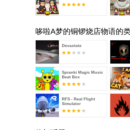
哆啦A梦的铜锣烧店物语的
Devastate
Spranki Magic Music
Beat Box
RFS - Real Flight
Simulator