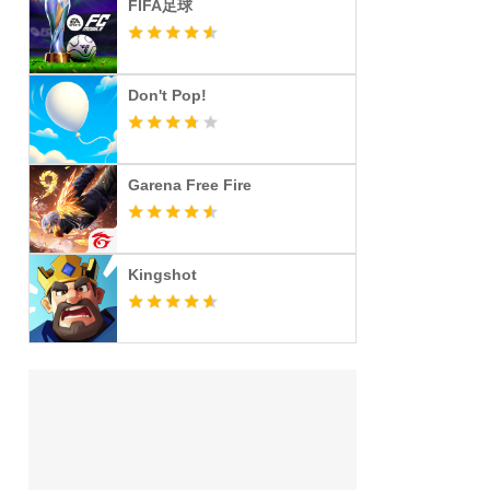
FIFA足球
Don't Pop!
Garena Free Fire
Kingshot