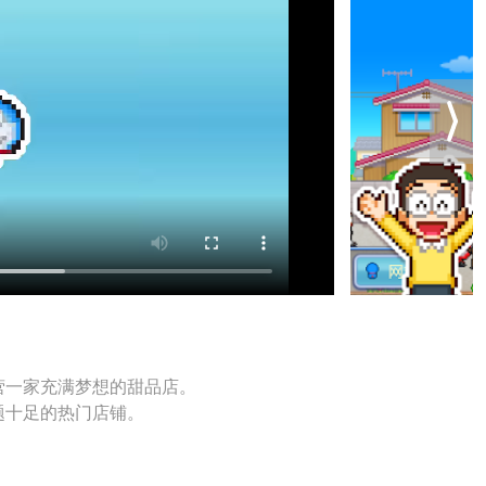
营一家充满梦想的甜品店。
题十足的热门店铺。
设桌椅