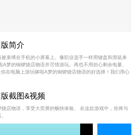
脑版简介
该被束缚在手机的小屏幕上。像职业选手一样用键盘和滑鼠来
啦A梦的铜锣烧店物语并尽情游玩。再也不用担心剩余电量、
是你在电脑上游玩哆啦A梦的铜锣烧店物语的好选择！我们用心
烧店物语宛如电脑游戏；
版截图&视频
锣烧店物语，享受大荧屏的畅快体验。 在这款游戏中，你将与
店。