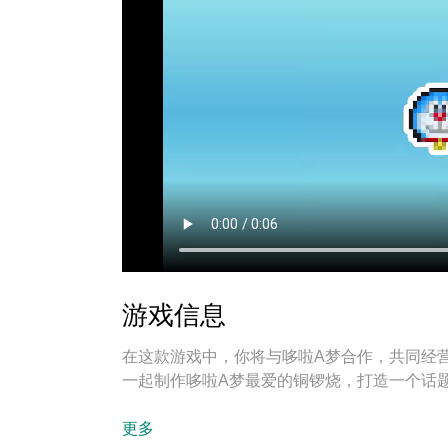
游戏信息
在这款游戏中，你将与哆啦A梦合作，共同经
一起制作哆啦A梦最爱的铜锣烧，打造一个话
首先从制作各式甜点开始，再布置展示柜和摆
更多