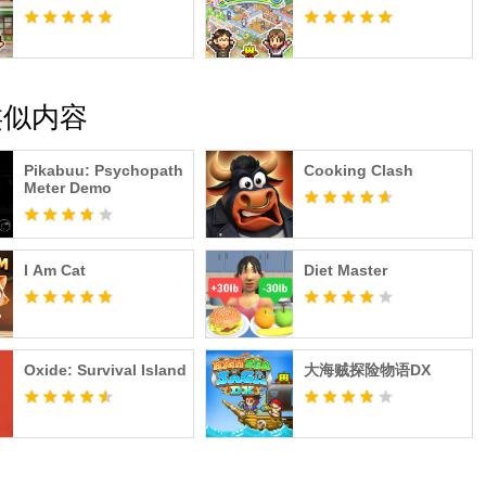
类似内容
Pikabuu: Psychopath
Cooking Clash
Meter Demo
I Am Cat
Diet Master
Oxide: Survival Island
大海贼探险物语DX