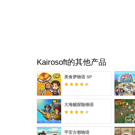
Kairosoft的其他产品
美食梦物语 SP
大海贼探险物语
平安古都物语