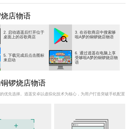
锣烧店物语
作为顾客出现！
品，许多熟悉的角色将陆续到访。
2. 启动逍遥后打开位于
3. 在谷歌商店中搜索哆
桌面上的谷歌商店
啦A梦的铜锣烧店物语
6. 通过逍遥在电脑上享
5. 下载完成后点击图标
打造。
受哆啦A梦的铜锣烧店物
来启动
语
精彩表现。
的铜锣烧店物语
户的优先选择。逍遥安卓以虚拟化技术为核心，为用户打造突破手机配置