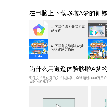
开启店铺经营的旅程！
在电脑上下载哆啦A梦的铜
此外，藤子·F·不二雄的各种作品中的角色将
包括《时光巡逻队》和《奇天烈大百科》等作
1. 下载逍遥安装器并完
在寻找食材的冒险中，即使遇到困难，
成设置
哆啦A梦的秘密道具也能帮你轻松应对。
4. 下载并安装哆啦A梦
本游戏由专注模拟经营类游戏的开罗游戏精心
的铜锣烧店物语
期待您在开罗游戏的世界中，享受哆啦A梦的
Install
ⒸFujiko-Pro ⒸKairosoft
为什么用逍遥体验哆啦A梦
逍遥安卓是优秀的安卓模拟器，全球超过5000万用
局限的游戏平台！