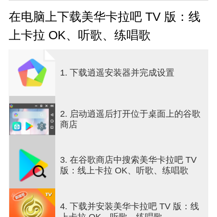
简单易用，立即开始点歌，说唱唱歌毫不妥协。
在电脑上下载美华卡拉吧 TV 版：线
✡歌曲更新快：梅花卡拉巴有专人维护歌曲目录，快
上卡拉 OK、听歌、练唱歌
速添加新歌曲。确保跟上最流行的节拍并与流行音
乐保持同步。
✡歌曲类型多样：梅花卡拉 OK 拥有丰富的曲目库，
1. 下载逍遥安装器并完成设置
包括多种语言、风格、年代的歌曲。无论用户喜欢
什么样的音乐，都可以在这里找到合适的歌曲。
✡多种点歌方式：美花卡拉巴提供多种点歌方式，让
2. 启动逍遥后打开位于桌面上的谷歌
用户可以根据自己的喜好进行选择，包括以下几种
商店
方式：
◉手机点歌：用户扫描二维码后即可使用手机点歌。
◉遥控器点歌：用户可以使用原装遥控器，无需再购
3. 在谷歌商店中搜索美华卡拉吧 TV
买卡拉 OK 遥控器，即可在梅花卡拉 OK 吧点歌。
版：线上卡拉 OK、听歌、练唱歌
◉语音点歌：用户通过对遥控器说出歌曲名或歌手即
可点歌，使点歌过程更加方便快捷。（需要带数字
按钮和语音功能的遥控器）
4. 下载并安装美华卡拉吧 TV 版：线
上卡拉 OK、听歌、练唱歌