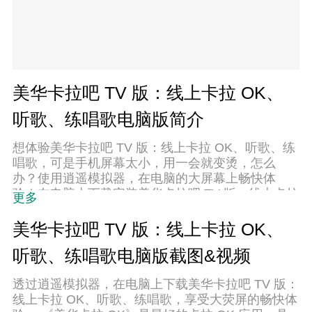
美华卡拉吧 TV 版：线上卡拉 OK、
听歌、练唱歌电脑版简介
想体验美华卡拉吧 TV 版：线上卡拉 OK、听歌、练
唱歌，可是手机屏幕太小，用一会就变烫，怎么
办？使用逍遥模拟器，在电脑的大屏幕上畅快体
验！在电脑上下载安装美华卡拉吧 TV 版：线上卡拉
更多
OK、听歌、练唱歌，不用担心电量问题，想体验多
久就多久，顺畅用一天~全新的逍遥模拟器9，绝对
美华卡拉吧 TV 版：线上卡拉 OK、
是您体验美华卡拉吧 TV 版：线上卡拉 OK、听歌、
听歌、练唱歌电脑版截图&视频
练唱歌电脑版的好选择。完美的按键映射系统让美
华卡拉吧 TV 版：线上卡拉 OK、听歌、练唱歌如
透过逍遥模拟器，在电脑上下载美华卡拉吧 TV 版：
PC端般运行；强大的多开功能可同时使用多个应
线上卡拉 OK、听歌、练唱歌，享受大荧屏的畅快体
用；独家虚拟化技术更能彻底发挥电脑效能，保障