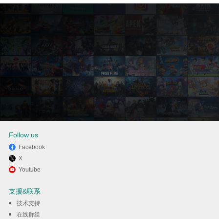
Follow us
Facebook
X
通过逍遥在电脑上享受美华卡拉
Youtube
吧 TV 版：线上卡拉 OK、听歌、
支援&联系
练唱歌
技术支持
在线群组