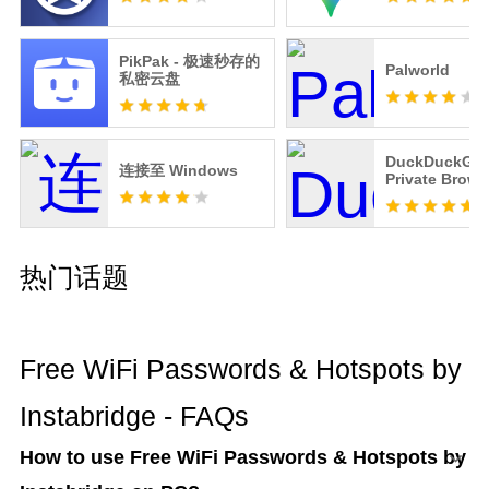
PikPak - 极速秒存的
Palworld
私密云盘
DuckDuckGo
连接至 Windows
Private Brows
热门话题
Free WiFi Passwords & Hotspots by
Instabridge - FAQs
How to use Free WiFi Passwords & Hotspots by