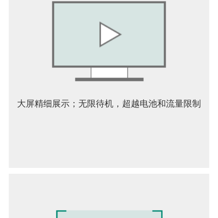
Instabridge 的评价：
“”Instabridge 是一个这家瑞典
公司发明的东西
如此简单，又如此出色，你一定会想知道是什么让
这个行业花了这么长时间！””
Android Authority
“今天的应用程序非常出色。这是
一个绝妙的想法，一个出色的解决方案，并且执行
得非常完美。我恋爱了。”
El Android
Libre
“Instabridge 是一个优雅的解决方案”
Lifehacker
“简单的界面让朋友无需输入复杂的数字
和字母字符串即可访问一张纸。”
大屏精细展示；无限待机，超越电池和流量限制
《经济学人》
这款出色的应用程序具有特殊的接听后功能，每次
通话后都会向您显示最近的 WiFi 热点地图。这是一
个非常有用的功能，例如在旅行时，您可以快速找
到 Wi-Fi 热点，让您无需漫游即可继续通话。呼叫后
功能还为您提供了大量其他信息，例如天气、创建
提醒的能力等等。