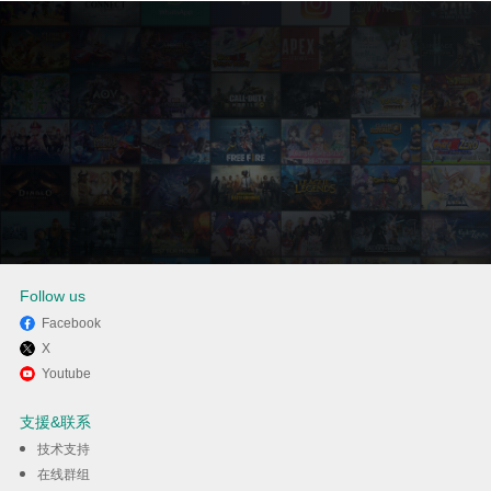
Follow us
Facebook
X
通过逍遥在电脑上享受Free WiFi
Youtube
Passwords & Hotspots by
支援&联系
Instabridge
技术支持
在线群组