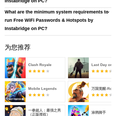
Instabridge on PC?
What are the minimum system requirements to
run Free WiFi Passwords & Hotspots by
Instabridge on PC?
为您推荐
Clash Royale
Last Day on E
Mobile Legends
万国觉醒-RoK
一拳超人：最强之男
涂鸦骑手
（正版授权）