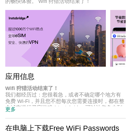
的畅快体验。 Wifi 狩猎活动结束了！
长时间稳定运作。我们致力于不让设备限制您的体
验，用起来轻松高效，畅快无比！
应用信息
Wifi 狩猎活动结束了！
我们都经历过：您很着急，或者不确定哪个地方有
免费 Wi-Fi，并且您不想每次您需要连接时，都在整
个城市进行寻宝游戏！Instabridge 可以让您免去到
更多
处询问 wifi 密码的麻烦。离线地图使其成为完美的
旅行应用程序。 Instabridge 是一个由共享 WiFi 密
码的人们组成的全球社区。我们已经收集了超过
在电脑上下载Free WiFi Passwords