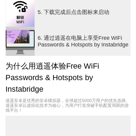
功能
• 快速 Wifi 访问：从启动器中轻轻一按即可访
问最近的 Wi-Fi • 移动数据：口袋里有全球互联网 •
5. 下载完成后点击图标来启动
强力搜索：使用启动器的强力搜索来超快速地访问
互联网
使用 Instabridge 作为应用程序启动器，将应用程
序、联系人和网络历史记录集中在一个地方。
6. 通过逍遥在电脑上享受Free WiFi
• 在所有主要城市获得免费 Wi-Fi 互联网连接 • 节省
Passwords & Hotspots by Instabridge
流量的网络浏览器，压缩率比竞争对手高 10 倍 • 安
全、匿名地访问互联网 • 无数据限制，免费 • Wi-Fi
可用时立即自动连接可用（非常适合机场）。自动
为什么用逍遥体验Free WiFi
获得免费互联网！
• 我们数据库中任何密码或热点的有用统计数据（例
Passwords & Hotspots by
如速度、流行度和数据使用情况）。
• 包含离线地图，因此即使您在漫游或数据流量不足
Instabridge
时也可以找到热点！旅行时的完美应用程序！
• 支持 WEP、WPA、WPA2 和 WPA3。
逍遥安卓是优秀的安卓模拟器，全球超过5000万用户的优先选择。
逍遥安卓以虚拟化技术为核心，为用户打造突破手机配置局限的游
• 比 WPS 更易于使用。
戏平台！
• 易于使用的速度测试。
• 安全 VPN
帮助我们让每个人都可以访问 WiFi！当
您加入我们的社区时，您就为全球数以百万计无法
在家中使用 WiFi 的人铺平了道路。
其他人对