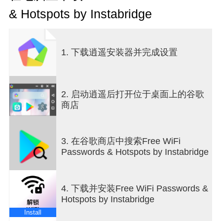
2000 万个密码和热点，并且这个数字每天都在增
& Hotspots by Instabridge
长！它完全免费，可以为您节省数据使用费用，并
可以帮助那些无力承担 Wi-Fi 连接费用的人在需要时
进行连接。添加 WiFi 的人越多，我们就越接近让每
个人都能免费使用 WiFi！
1. 下载逍遥安装器并完成设置
只需下载应用程序 >> 自动连接到 WiFi >> 加入我
们的社区
Instabridge 拥有数百万个安全、最新的
WiFi 热点，是免费上网的最简单方式。Instabridge
的 Wifi 查找器知道哪些 Wi-Fi 网络有效，并自动让
2. 启动逍遥后打开位于桌面上的谷歌
您远离那些无效的网络。无需设置。它就是有效
商店
的！借助我们精美集成的旅行地图以及数据库中每
个网络的详细统计数据，您无需担心如何以及在何
处连接。
3. 在谷歌商店中搜索Free WiFi
Instabridge 为支持 eSIM 的手机推出移动数据
• 全
Passwords & Hotspots by Instabridge
球覆盖：超过 191 个国家/地区，无需漫游，无需寻
找 SIM 卡。
• 无忧无虑：轻松保持连接，无需搜索 Wi-Fi。
4. 下载并安装Free WiFi Passwords &
• 经济高效：旅行数据价格实惠。
Hotspots by Instabridge
• 轻松激活：快速 eSIM 设置。
• 无缝：一体化应用程序，可随时随地进行连接！
Install