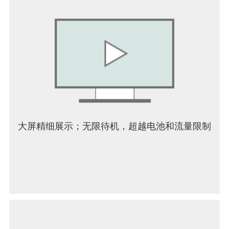
字体选择，多文本
- 46种屏幕色调功能，如点，噪声，水平，垂直，对
角线，十字，方形等。
[选择范围功能]
- 选择范围，每像素 256 级（选择层）
- 在选择范围内翻转、移动、旋转、放大、缩小
- 画笔、填充、复制图层、组合图层、移动图层、旋
转、缩放，考虑选择范围
[颜色功能]
大屏精细展示；无限待机，超越电池和流量限制
- 从调色板中选择，对注册数量没有限制，从色调圆
圈中选择，从HSB中选择，从RGB中选择，丰富的
颜色选择
- 通过拖放到调色板保存
- 点击并按住吸管功能
[绘图功能一般]
- 用于绘制图形等的标尺工具功能（以前的标尺，圆
形标尺，椭圆标尺，浓度线标尺）