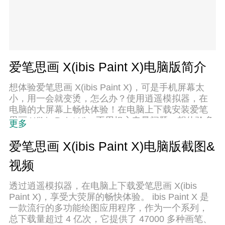
爱笔思画 X(ibis Paint X)电脑版简介
想体验爱笔思画 X(ibis Paint X)，可是手机屏幕太
小，用一会就变烫，怎么办？使用逍遥模拟器，在
电脑的大屏幕上畅快体验！在电脑上下载安装爱笔
思画 X(ibis Paint X)，不用担心电量问题，想体验多
更多
久就多久，顺畅用一天~全新的逍遥模拟器9，绝对
是您体验爱笔思画 X(ibis Paint X)电脑版的好选择。
爱笔思画 X(ibis Paint X)电脑版截图&
完美的按键映射系统让爱笔思画 X(ibis Paint X)如
视频
PC端般运行；强大的多开功能可同时使用多个应
用；独家虚拟化技术更能彻底发挥电脑效能，保障
透过逍遥模拟器，在电脑上下载爱笔思画 X(ibis
长时间稳定运作。我们致力于不让设备限制您的体
Paint X)，享受大荧屏的畅快体验。 ibis Paint X 是
验，用起来轻松高效，畅快无比！
一款流行的多功能绘图应用程序，作为一个系列，
总下载量超过 4 亿次，它提供了 47000 多种画笔、