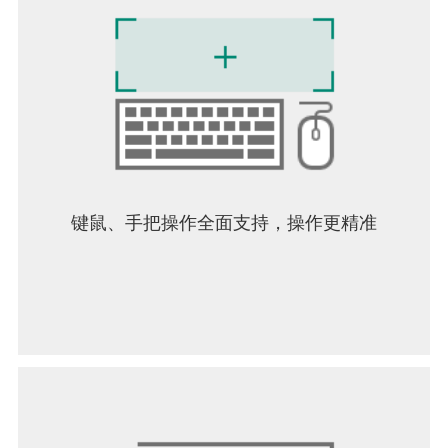
- 滤镜功能，包括亮度·对比度，色彩平衡，线条提
取，灰度，渐变，模糊，渐变，动画背景，漫画背
景，色差
- 材料工具功能，多的纹理和色调
- 除了各种画布尺寸，如SD，HD，X(旧Twitter)标
题，明信片，可选的画布尺寸规格功能
- 画布的任意旋转功能
- 背景颜色（白色，明亮透明，深色透明）设置功能
- “取消”“撤消”功能最多100步或更多（取决于存储的
可用空间。）
键鼠、手把操作全面支持，操作更精准
- 刷子，橡皮擦，指尖工具，模糊工具，填充和吸管
功能
- 快速，流畅的平移和缩放功能
[支持的数字手写笔]
- Wacom Intuos (仅限兼容机型)
- XP-PEN Tablet (仅限兼容机型)
- SonarPen
- HUION Pen Tablet (仅限兼容机型)
- S-Pen