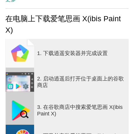
绘图过程、描边稳定功能，各种标尺功能，例如径
向线标尺或对称标尺，以及剪贴蒙版功能。
在电脑上下载爱笔思画 X(ibis Paint
*绘制讲座YouTube频道
X)
绘图课程在YouTube频道上，我们分发了许多使用
ibis Paint的有用方法。
请注册。
https://youtube.com/ibisPaint
1. 下载逍遥安装器并完成设置
*概念·特点
- 真正的绘图应用程序超越PC插图软件！
- 使用OpenGL技术，平滑，高速操作感觉愉快！
2. 启动逍遥后打开位于桌面上的谷歌
- 能够将绘画过程存储为视频！
商店
- 使用SNS功能绘图应用程序，以了解如何绘制图
片！
3. 在谷歌商店中搜索爱笔思画 X(ibis
*功能
Paint X)
在专注于在绘制图片的过程中共享视频的同时，我
们还增强了作为绘图应用程序的功能。