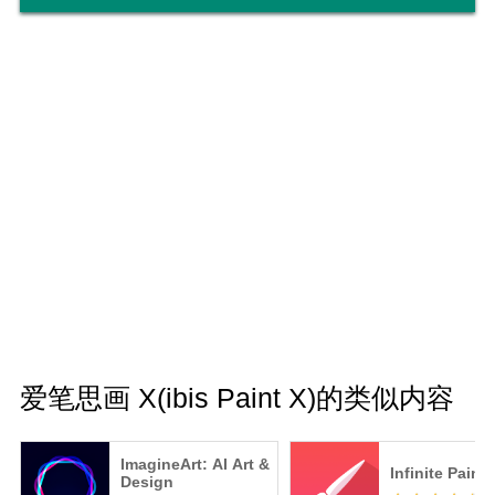
绘制的延续可以使用CLIP STUDIO PAINT绘制）
* 如需上传和下载插图，您需要使用 ibisAccount、
X(旧Twitter)、Facebook 或 Apple ID 账户。
*关于ibis Paint的购买计划
以下购买计划适用于ibis Paint。
- ibis Paint X (免费版)
- ibis Paint (付费版)
- 删除广告附加组件
- 高级会员 (月度计划 / 年度计划)
除了有无广告，付费版和免费版在功能上没有区
别。
如果您购买了删除广告附加组件，广告将不会显
示，与ibis Paint的付费版本没有区别。
为了使用更高级的功能，需要签订以下高级会员 (月
度计划 / 年度计划) 合同。
爱笔思画 X(ibis Paint X)的类似内容
[高级会员]
高级会员可以使用高级功能。初次使用时才能享受
ImagineArt: AI Art &
Infinite Painte
为期7天或30天的免费试用。成为高级会员后，即可
Design