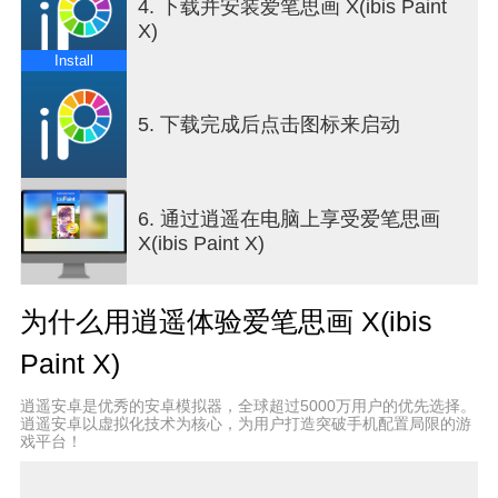
4. 下载并安装爱笔思画 X(ibis Paint
[刷机功能]
X)
- 平滑，最大60 fps刷
- G笔，笔，数码笔，气刷，圆刷，平刷，铅笔，油
Install
画颜料，木炭，蜡笔，邮票等超过47,000种画笔图
案
5. 下载完成后点击图标来启动
- 各种画笔参数，例如开始/结束厚度、开始/结束不
透明度和初始/最终画笔角度
- 快速滑块，刷子厚度和刷子不透明度准备好操作
- 可以实时检查的画笔预览
6. 通过逍遥在电脑上享受爱笔思画
X(ibis Paint X)
[图层功能]
- 可无限添加的图层功能
- 混合模式，例如每层不透明度，alpha混合，加
为什么用逍遥体验爱笔思画 X(ibis
法，减法，乘法
- 剪切功能，便于剪裁图像
Paint X)
- 各种图层命令，如图层复制，从照片库导入，左/右
反转，颠倒，图层旋转，移动，缩放
逍遥安卓是优秀的安卓模拟器，全球超过5000万用户的优先选择。
- 图层名称设置功能，用于图层识别
逍遥安卓以虚拟化技术为核心，为用户打造突破手机配置局限的游
戏平台！
[漫画功能]
- 全文工具功能，支持垂直书写，水平书写，修剪，