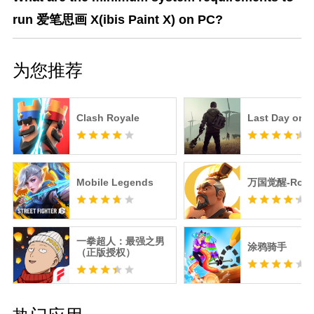
*关于数据收集
- 仅当您使用或将要使用 SonarPen 时, 应用程序才
run 爱笔思画 X(ibis Paint X) on PC?
会从麦克风收集音频信号。收集的数据仅用于与
SonarPen 的通信, 并且永远不会保存或发送到任何
地方。
为您推荐
*关于问题和麻烦
审核中的问题，错误报告无法确认和通信，因此请
Clash Royale
Last Day on E
联系ibis Paint支持人员。
https://ssl.ibis.ne.jp/en/support/Entry?svid=25
*ibisPaint 服务条款
Mobile Legends
万国觉醒-RoK
https://ibispaint.com/agreement.jsp
一拳超人：最强之男
涂鸦骑手
（正版授权）