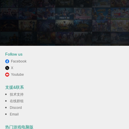
Follow us
Facebook
X
通过逍遥在电脑上享受爱笔思画
Youtube
X(ibis Paint X)
支援&联系
技术支持
下载
在线群组
Discord
Email
热门游戏电脑版