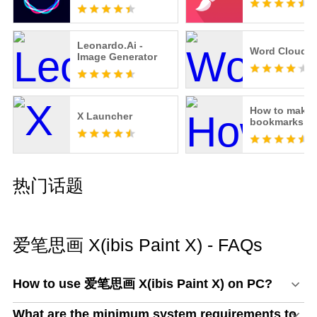
使用以下功能和服务。
- 20GB 云端存储容量
- 无广告
Leonardo.Ai -
Word Cloud
- 隐藏视频上的水印
Image Generator
- 无限使用矢量工具(*1)
- 在矢量层上移动和缩放
- 优享滤镜
How to make
- Prime 调整层
X Launcher
bookmarks
- 在我的画廊中重新排列艺术品
- 自定义画布屏幕的背景颜色
- 创作任意大小的动画作品
- 优享素材
热门话题
- 优享字体
- 优享画布
(*1) 您每天最多可免费试用一小时。
* 成为免费试用的高级会员会员后，若未在免费的试
爱笔思画 X(ibis Paint X) - FAQs
用期结束前至少提前24小时取消高级会员，则会被
自动收取续订费用。
How to use 爱笔思画 X(ibis Paint X) on PC?
* 未来我们将添加高级功能，敬请期待。
What are the minimum system requirements to