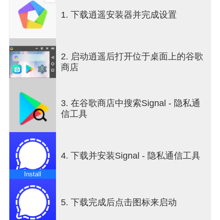
群组通话支持多达 50 人同时参与。
1. 下载逍遥安装器并完成设置
• 强大群聊可至多容纳 1000 人，让您轻松与人交
际。您可以在管理员权限设置中限定谁可以发帖，
并管理群组成员。
2. 启动逍遥后打开位于桌面上的谷歌
商店
• 您可以尽情分享 24 小时后自动消失的限时图片、
文字和视频动态。每一个动态的可见对象均可以在
隐私设置中调整。
3. 在谷歌商店中搜索Signal - 隐私通
信工具
• Signal 为保护您的隐私而生。我们不会收集您或您
的聊天对象的信息。我们开源的 Signal Protocol 决
定了我们无法读取您的消息或窃听您的通话。任何
人都不例外。这里没有后门，没有数据采集，也没
4. 下载并安装Signal - 隐私通信工具
有妥协。
Install
• Signal 是一个独立的非盈利平台；不一样的组织缔
造不一样的技术。我们是美国国内税收法第 501c3
条定义的非盈利组织，全凭用户捐款维持运营，无
5. 下载完成后点击图标来启动
广告商或投资商。