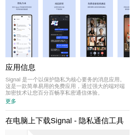
应用信息
Signal 是一个以保护隐私为核心要务的消息应用。
这是一款简单易用的免费应用，通过强大的端对端
加密技术让您百分百畅享私密通信体验。
更多
• 您可以免费发送文字、语音消息、图片、视频、贴
纸、GIF 和文件。Signal 使用的是您手机的数据流
量，因此您可以节省短信和彩信费用。
在电脑上下载Signal - 隐私通信工具
• 清晰的加密语音和视频通话让您跟朋友顺畅嗨聊。