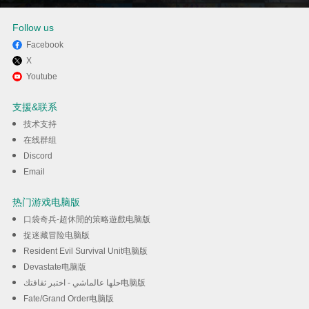
Follow us
Facebook
X
通过逍遥在电脑上享受Signal -
Youtube
隐私通信工具
支援&联系
技术支持
下载
在线群组
Discord
Email
热门游戏电脑版
口袋奇兵-超休閒的策略遊戲电脑版
捉迷藏冒险电脑版
Resident Evil Survival Unit电脑版
Devastate电脑版
حلها عالماشي - اختبر ثقافتك电脑版
Fate/Grand Order电脑版