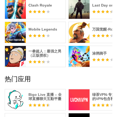
Clash Royale
Last Day on E
Mobile Legends
万国觉醒-RoK
一拳超人：最强之男
涂鸦骑手
（正版授权）
热门应用
Bigo Live 直播 – 全
绿茶VPN-专
球直播聊天互動平臺
的VPN包含私
器