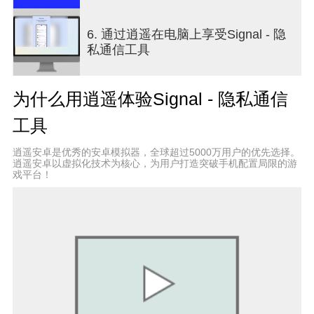
• 如需支持或存有疑问，或想要了解更多信息，请访
6. 通过逍遥在电脑上享受Signal - 隐
问： https://support.signal.org/
私通信工具
如要查看我们的源代码，请访问
https://github.com/signalapp
为什么用逍遥体验Signal - 隐私通信
欢迎在 Twitter @signalapp 和 Instagram
工具
@signal_app 上关注我们。
逍遥安卓是优秀的安卓模拟器，全球超过5000万用户的优先选择。
逍遥安卓以虚拟化技术为核心，为用户打造突破手机配置局限的游
戏平台！