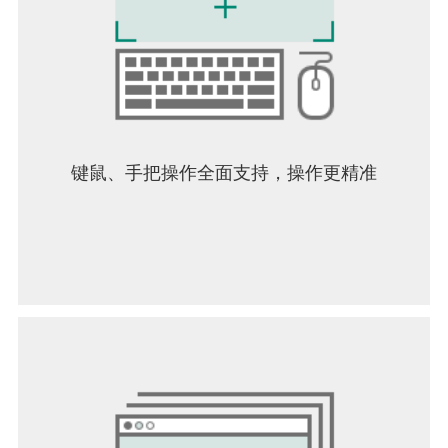
可以省钱打本地和国际电话。
以极低的价格拨打世界范围内超过200个国家和地区
的电话
轻松获取美国或加拿大的虚拟号码作为您手机的第
二号码
不需要使用第二张SIM卡或任何VoIP硬件
可以轻松增加第三个、 第四个（甚至更多）电话号
码
键鼠、手把操作全面支持，操作更精准
简单易用的界面布局
简洁的布局和流畅的应用程序控件
获取您的虚拟电话号码以拨打国际长途
使用私人号码保护您的安全和隐私
使用虚拟电话号码进行OTP验证并接听电话
每个号码均可使用定制的语音呼叫消息和问候语
基于云的虚拟号码应用程序可实现顺畅的连接
最佳的通话连接–无中断，无语音抖动
适用于许多不同用户的安全且离散的电话号码应用
程序
以便宜的价格打出国外电话
从单个应用程序管理呼叫，在多个号码线上发送
SMS和MMS