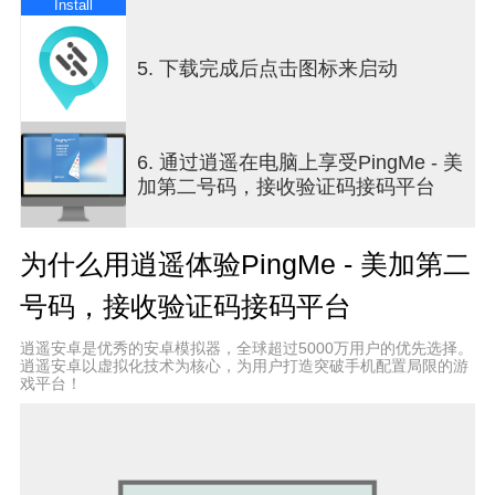
Install
短信验证码助手
5. 下载完成后点击图标来启动
使用PingMe的验证码小助手功能轻松注册大多数
web/app应用程序。此小功能可帮助您在其他不熟悉
的网站和应用程式上注册一个新的账号，从而保护
您的隐私。
6. 通过逍遥在电脑上享受PingMe - 美
加第二号码，接收验证码接码平台
获取多个私人号码
摆脱使用单个电话号码管理所有内容的麻烦。现
在，您可以在手机上轻松获得第二张虚拟SIM卡号
为什么用逍遥体验PingMe - 美加第二
码，并将其用于各种用途。享受流畅的通话体验以
及超精准快速的短信通道！
号码，接收验证码接码平台
本地美国电话卡
逍遥安卓是优秀的安卓模拟器，全球超过5000万用户的优先选择。
获得真实、可长期使用的美国电话号码，支持eSIM
逍遥安卓以虚拟化技术为核心，为用户打造突破手机配置局限的游
戏平台！
和SIM卡，在全球平台上无缝接收验证码和一次性密
码，轻松使用美国号码创建和验证帐户。从世界任
何地方都可使用我们的验证服务，无需美国信用
卡，不需要提供大量个人资料即可在5-10分钟内启
用您的号码，非常适合国际用户。