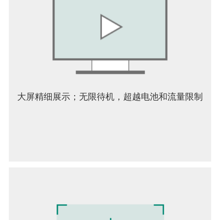
经济实惠的国际长途服务
使用我们基于云的虚拟SIM卡获取您的国际号码，并
使用它拨打超便宜的国际长途。我们为世界上数十
个国家/地区提供非常低的通话费率。致电您的朋友
和家人，享受最优质的VOIP通话，而不必担心预算
或隐私的问题。
更多的用途
大屏精细展示；无限待机，超越电池和流量限制
您是一位愿意扩展全球网络业务的企业家吗？如何
管理来自多个查看者的分类广告的查询和呼叫？想
要环游世界而又不失去连接吗？还是想让约会对象
的电话号码连接到虚拟SIM卡？不管您有什么样的需
求，这款出色的应用程序都可以满足您对第二个电
话号码需求。
通过PingMe App您可以做到以下功能：
使用PingMe的验证码小助手来注册其他应用，保护
隐私
iPhone / iPad打电话必备神器，让您在国内/国外都