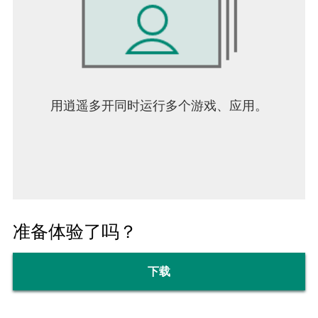
100％透明的定价–没有隐藏费用，也没有额外的呼
叫者费用
针对企业家，约会伙伴和广告商等的高度协调的多
个电话号码应用程序。
千万用户使用，磨砺10载，匠心打造，只为让您沟
通更便捷。
用逍遥多开同时运行多个游戏、应用。
便捷: 拨打全球电话，无需对方安装或联网。
高清: 采用先进的网络语音技术，保证高清通话！
您可以通过虚拟号码接听来电
通过虚拟号码接受短消息/短信
注册立即获得0.2美金话费！
每邀请一位好友加入立即获得0.3美金话费奖励！
准备体验了吗？
是时候告别昂贵的电话费用单和长途电话卡了！
立即下载并使用PingMe吧！
下载