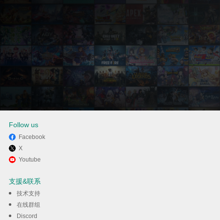
Follow us
Facebook
X
通过逍遥在电脑上享受PingMe -
Youtube
美加第二号码，接收验证码接码
支援&联系
平台
技术支持
在线群组
Discord
下载