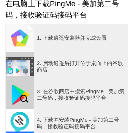
美国号码，灵活支持eSIM或SIM卡选项，轻松接收
在电脑上下载PingMe - 美加第二号
短信、验证码和重要通知，完美适用于长期在全球
码，接收验证码接码平台
多个平台接收验证码。
== 您可以通过现有的Wi-Fi或4G/5G网络拨打高清国
际长途电话。您的声音将通过PingMe高质量的VoIP
1. 下载逍遥安装器并完成设置
网络传输到世界各地。低价（甚至是免费）拨打高
清国际长途电话不再是梦！我们利用最先进的云通
信技术，提供手机号码和固定电话号码的端到端电
话服务，可向其他手机发送落地短信，以及建立点
2. 启动逍遥后打开位于桌面上的谷歌
对点的通话和短信。
商店
== 使用第二个电话号码拨打廉价的国际电话并管理
您的联系信息。从遍布全球的数十个国家/地区获取
3. 在谷歌商店中搜索PingMe - 美加第
国际号码。您还可以拨打全球200多个目的地的超廉
二号码，接收验证码接码平台
价长途电话，并通过我们提供给您的美国或加拿大
的第二电话号码接听电话，收发短信/彩信/短消息
等。
4. 下载并安装PingMe - 美加第二号
码，接收验证码接码平台
马上下载并立即尝试PingMe吧！