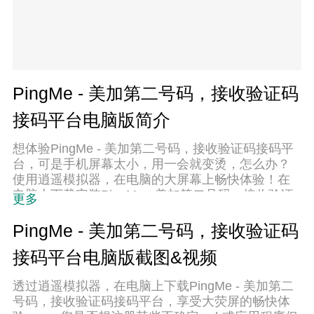
PingMe - 美加第二号码，接收验证码
接码平台电脑版简介
想体验PingMe - 美加第二号码，接收验证码接码平
台，可是手机屏幕太小，用一会就变烫，怎么办？
使用逍遥模拟器，在电脑的大屏幕上畅快体验！在
电脑上下载安装PingMe - 美加第二号码，接收验证
更多
码接码平台，不用担心电量问题，想体验多久就多
久，顺畅用一天~全新的逍遥模拟器9，绝对是您体
PingMe - 美加第二号码，接收验证码
验PingMe - 美加第二号码，接收验证码接码平台电
接码平台电脑版截图&视频
脑版的好选择。完美的按键映射系统让PingMe - 美
加第二号码，接收验证码接码平台如PC端般运行；
透过逍遥模拟器，在电脑上下载PingMe - 美加第二
强大的多开功能可同时使用多个应用；独家虚拟化
号码，接收验证码接码平台，享受大荧屏的畅快体
技术更能彻底发挥电脑效能，保障长时间稳定运