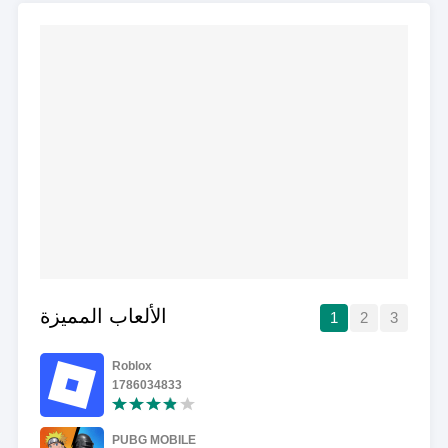
الألعاب المميزة
1
2
3
Roblox
1786034833
PUBG MOBILE