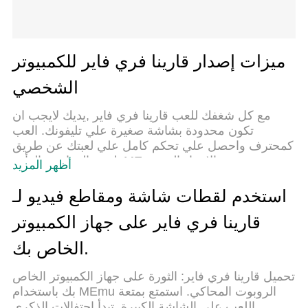
ميزات إصدار قارينا فري فاير للكمبيوتر
الشخصي
مع كل شغفك للعب قارينا فري فاير ,يديك لايجب ان
تكون محدودة بشاشة صغيرة علي تليفونك. العب
كمحترف واحصل علي تحكم كامل علي لعبتك عن طريق
لوحة المفاتيح والفأره. MEmuيقدم جميع الاشياء التي
أظهر المزيد
تتوقعها.حمل والعب قارينا فري فاير علي جهاز الحاسوب
الخاص بك العب كماتريد ,لايوجد حدود علي البطارية
استخدم لقطات شاشة ومقاطع فيديو لـ
والباقة ولا يوجد اتصالات مزعجة النسخة الجديدة من
قارينا فري فاير على جهاز الكمبيوتر
MEmu7 هو افضل وسيلة للعب قارينا فري فاير علي
جهاز الحاسب معد عن طريق خبراتنا , لوحة المفاتيح
الخاص بك.
المعده مسبقا تجعل قارينا فري فاير العبة لعبة كمبيوتر
حقيقة تم برمجتها باقصي استيعابنا .المتحكم في عدة
تحميل قارينا فري فاير: الثورة على جهاز الكمبيوتر الخاص
نوافذ يجعل لعب لعبتين او اكثر او استعمال اكثر من
بك باستخدام MEmu الروبوت المحاكي. استمتع بمتعة
حساب اسهل واهم شئ ان المحرك الخاص بنا يمكن ان
اللعب على الشاشة الكبيرة. تبدأ احتفالات الذكرى