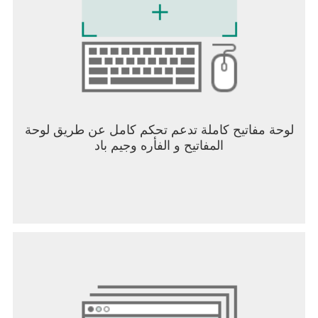
[رسومات واقعية وسلسة]
تضمن لك عناصر التحكم سهلة الاستخدام والرسومات
السلسة أفضل تجربة بقاء على الهاتف المحمول،
لمساعدتك على تخليد اسمك بين الأساطير.
[اتصل بنا]
خدمة العملاء: https://ffsupport.garena.com/hc/en-us
لوحة مفاتيح كاملة تدعم تحكم كامل عن طريق لوحة
المفاتيح و الفأره وجيم باد