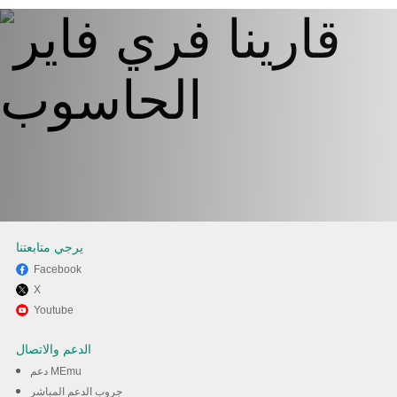
يرجي متابعتنا
Facebook
X
استمتع بلعب *** على الكمبيوتر
Youtube
قارينا فري فاير تخدام برنامج
الدعم والاتصال
MEmu
دعم MEmu
جروب الدعم المباشر