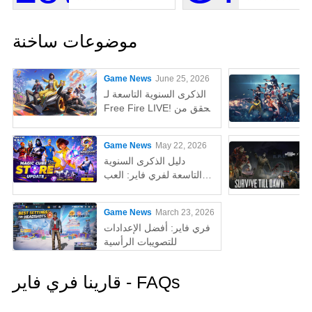
موضوعات ساخنة
Game News
June 25, 2026
الذكرى السنوية التاسعة لـ
Free Fire LIVE! تحقق من
اللوبي ثلاثي الأبعاد الجديد،
وتحديثات gameplay
Game News
May 22, 2026
الضخمة، واطلب مكافآتتك
دليل الذكرى السنوية
المجانية الآن!
التاسعة لفري فاير: العب
تحديث OB54 على الكمبيوتر
للحصول على أفضل تجربة!
Game News
March 23, 2026
فري فاير: أفضل الإعدادات
للتصويبات الرأسية
قارينا فري فاير - FAQs