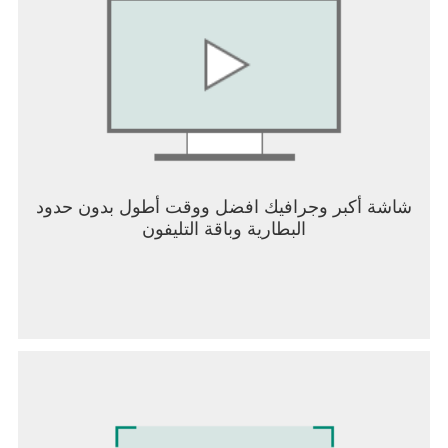
[لعبة تصويب بقاء في صورتها الأصلية]
ابحث عن الأسلحة، وابقَ داخل منطقة اللعب، واغتنم
غنائم أعدائك، وكن آخر من يصمد. وفي الطريق، التقط
الإمدادات الجوية الأسطورية مع تجنب الضربات الجوية
لتحصل على أفضلية بسيطة على اللاعبين الآخرين.
[10 دقائق، 50 لاعبًا، بقاء ملحمي بانتظارك]
أسلوب لعب سريع وخفيف — خلال 10 دقائق سيظهر ناجٍ
جديد. هل ستتجاوز نداء الواجب وتكون أنت تحت الضوء
شاشة أكبر وجرافيك افضل ووقت أطول بدون حدود
الساطع؟
البطارية وباقة التليفون
[فريق من 4 لاعبين مع دردشة صوتية داخل اللعبة]
أنشئ فرقًا تصل إلى 4 لاعبين وابدأ التواصل مع فريقك
منذ اللحظة الأولى. استجب لنداء الواجب وقُد أصدقاءك
نحو الفوز وكن آخر فريق صامد في القمة.
[Clash Squad]
وضع لعب سريع بنظام 4 ضد 4! أدِر اقتصادك، واشترِ
الأسلحة، واهزم الفريق الخصم!