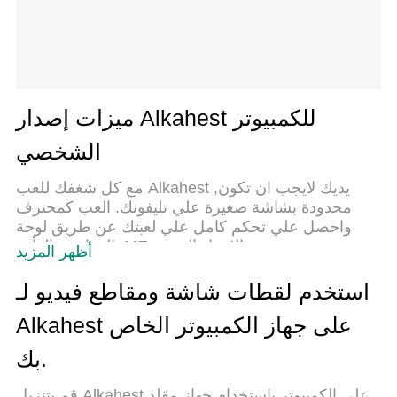
ميزات إصدار Alkahest للكمبيوتر
الشخصي
مع كل شغفك للعب Alkahest ,يديك لايجب ان تكون
محدودة بشاشة صغيرة علي تليفونك. العب كمحترف
واحصل علي تحكم كامل علي لعبتك عن طريق لوحة
المفاتيح والفأره. MEmuيقدم جميع الاشياء التي
أظهر المزيد
تتوقعها.حمل والعب Alkahest علي جهاز الحاسوب
الخاص بك العب كماتريد ,لايوجد حدود علي البطارية
استخدم لقطات شاشة ومقاطع فيديو لـ
والباقة ولا يوجد اتصالات مزعجة النسخة الجديدة من
Alkahest على جهاز الكمبيوتر الخاص
MEmu7 هو افضل وسيلة للعب Alkahest علي جهاز
الحاسب معد عن طريق خبراتنا , لوحة المفاتيح المعده
بك.
مسبقا تجعل Alkahest العبة لعبة كمبيوتر حقيقة تم
برمجتها باقصي استيعابنا .المتحكم في عدة نوافذ يجعل
قم بتنزيل Alkahest على الكمبيوتر بإستخدام جهاز مقلد