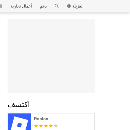
MEmu
العَرَبِيَّة
دعم
أعمال تجارية
ال
اكتشف
Roblox