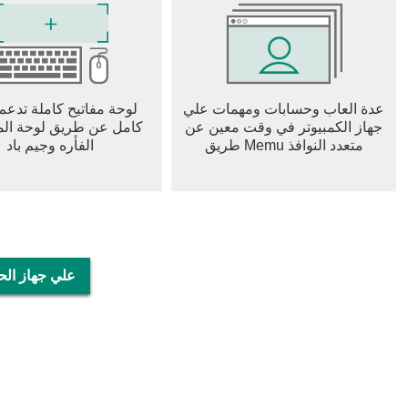
عدة العاب وحسابات ومهمات علي
لوحة مفاتيح كاملة تدعم
جهاز الكمبيوتر في وقت معين عن
كامل عن طريق لوحة المف
طريق Memu متعدد النوافذ
الفأره وجيم باد
تحميل Slime Hunter: Idle Warrior 