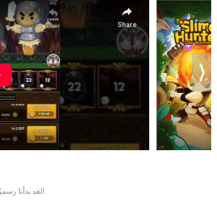
لقد بدأنا رسميًا! احصل على مكافآت ضخمة وأحرز تقدمًا لمحاربك!