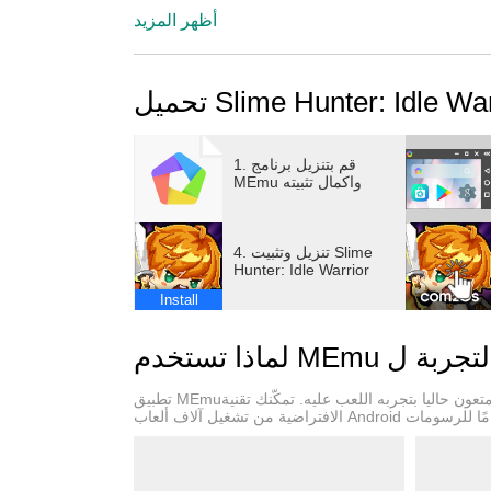
أظهر المزيد
1. قم بتنزيل برنامج
MEmu واكمال تثبيته
4. تنزيل وتثبيت Slime
Hunter: Idle Warrior
Install
تطبيق MEmuهو افضل محاكى اندرويد مجانى وبالفعل 50 مليون شخص يستمتعون حاليا بتجربه اللعب عليه. تمكّنك تقنية MEmu