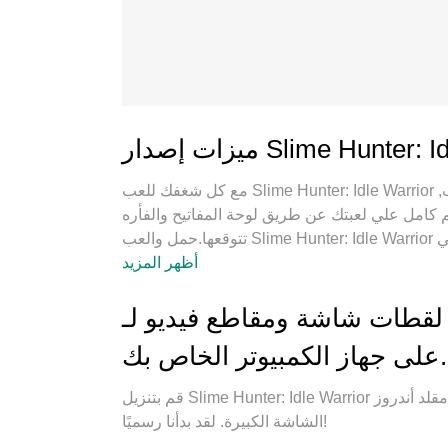
مع كل شغفك للعب Slime Hunter: Idle Warrior ,يديك لايجب ان تكون محدودة بشاشة صغيرة علي تليفونك. العب
بتك عن طريق لوحة المفاتيح والفأره. MEmuيقدم جميع الاشياء التي
تتوقعها.حمل والعب Slime Hunter: Idle Warrior علي جهاز الحاسوب الخاص بك العب كماتريد ,لايوجد حدود علي
ولا يوجد اتصالات مزعجة النسخة الجديدة من MEmu7 هو افضل وسيلة للعب Slime Hunter: Idle
أظهر المزيد
Warrior علي جهاز الحاسب معد عن طريق خبراتنا , لوحة المفاتيح المعده مسبقا تجعل Slime Hunter: Idle Warrior
دة نوافذ يجعل لعب لعبتين او اكثر او استعمال اكثر
شاشة ومقاطع فيديو لـ Slime Hunter: Idle Warrior
 امكانيات جهازك ويجعل كل شئ اكثر سلاسة نحن
على جهاز الكمبيوتر الخاص بك.
 تلعب فقط بل ايضا بالسعادة التي تغمرك من اللعب
قم بتنزيل Slime Hunter: Idle Warrior على الكمبيوتر بإستخدام جهاز مقلد أندروز MEmu.استمتع بمتعة اللعب على
الشاشة الكبيرة. لقد بدأنا رسميًا!