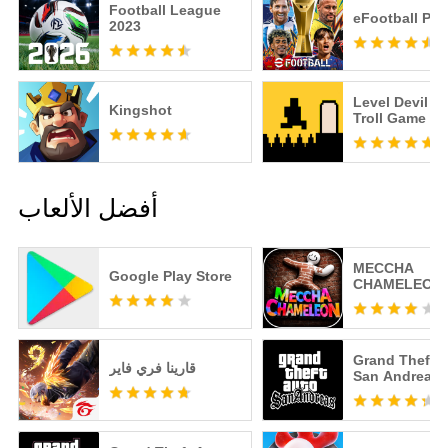
Football League
eFootball PE
2023
Level Devil -
Kingshot
Troll Game
أفضل الألعاب
MECCHA
Google Play Store
CHAMELEON
Grand Theft A
قارينا فري فاير
San Andreas