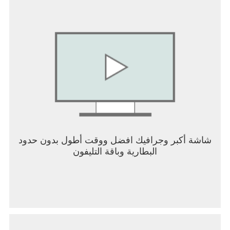
تتضمن هذه اللعبة عمليات شراء اختيارية داخل اللعبة (بما
في ذلك عناصر عشوائية).
لا تفوت آخر الأخبار:
أعجب بصفحة ميني كليب:
http://facebook.com/miniclip
تابعنا على تويتر: http://twitter.com/miniclip
------------------------------------
تعرّف على المزيد حول ميني كليب:
http://www.miniclip.com
الشروط والأحكام: https://www.miniclip.com/terms-
and-conditions
شاشة أكبر وجرافيك افضل ووقت أطول بدون حدود
سياسة الخصوصية: https://www.miniclip.com/privacy-
البطارية وباقة التليفون
policy