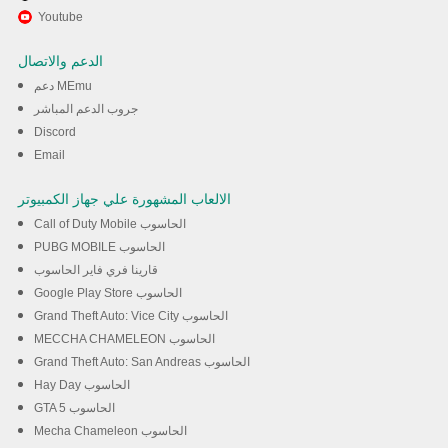
استمتع بلعب *** على الكمبيوتر
Youtube
Cricket League تخدام برنامج
الدعم والاتصال
MEmu
دعم MEmu
جروب الدعم المباشر
Discord
تحميل
Email
الالعاب المشهورة علي جهاز الكمبيوتر
Call of Duty Mobile الحاسوب
PUBG MOBILE الحاسوب
قارينا فري فاير الحاسوب
Google Play Store الحاسوب
Grand Theft Auto: Vice City الحاسوب
MECCHA CHAMELEON الحاسوب
Grand Theft Auto: San Andreas الحاسوب
Hay Day الحاسوب
GTA 5 الحاسوب
Mecha Chameleon الحاسوب