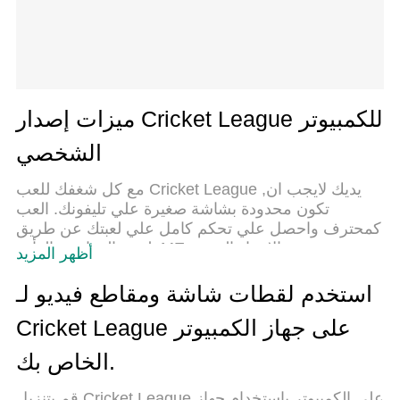
ميزات إصدار Cricket League للكمبيوتر
الشخصي
مع كل شغفك للعب Cricket League ,يديك لايجب ان
تكون محدودة بشاشة صغيرة علي تليفونك. العب
كمحترف واحصل علي تحكم كامل علي لعبتك عن طريق
لوحة المفاتيح والفأره. MEmuيقدم جميع الاشياء التي
أظهر المزيد
تتوقعها.حمل والعب Cricket League علي جهاز
الحاسوب الخاص بك العب كماتريد ,لايوجد حدود علي
استخدم لقطات شاشة ومقاطع فيديو لـ
البطارية والباقة ولا يوجد اتصالات مزعجة النسخة
Cricket League على جهاز الكمبيوتر
الجديدة من MEmu7 هو افضل وسيلة للعب Cricket
League علي جهاز الحاسب معد عن طريق خبراتنا ,
الخاص بك.
لوحة المفاتيح المعده مسبقا تجعل Cricket League العبة
لعبة كمبيوتر حقيقة تم برمجتها باقصي استيعابنا .المتحكم
قم بتنزيل Cricket League على الكمبيوتر بإستخدام جهاز