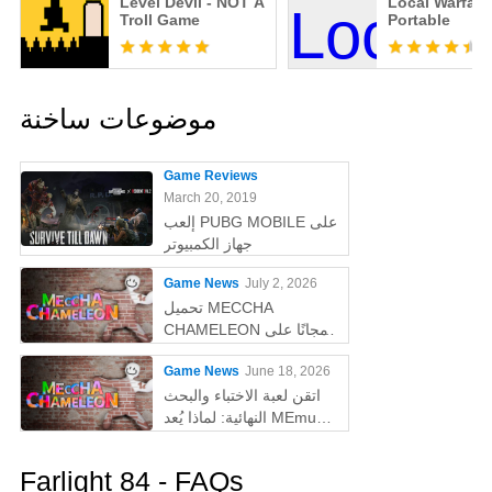
Level Devil - NOT A
Local Warfare
Troll Game
Portable
موضوعات ساخنة
Game Reviews
March 20, 2019
إلعب PUBG MOBILE على
جهاز الكمبيوتر
Game News
July 2, 2026
تحميل MECCHA
CHAMELEON مجانًا على
الكمبيوتر
Game News
June 18, 2026
اتقن لعبة الاختباء والبحث
النهائية: لماذا يُعد MEmu
أفضل طريقة للعب
MECCHA CHAMELEON
Farlight 84 - FAQs
على الكمبيوتر!