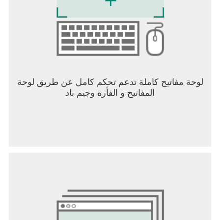
لاستدعاء منصة عالية، وحمّلها بالعتاد، وحوّلها إلى حصن
منيع. اصعد وسيطر على ساحة المعركة من الأعلى!
اجمع بين قدرات بو القصفية وسباركي، ووجّه قصفًا
متواصلًا يحول كل معركة إلى عمل فني متفجر!
اجمع بين مهارة فريدي في النقل الآني وسكويكي. اندفع
نحوهم، وألحق الضرر، ثم انعطف يمينًا. إنها حرب
العصابات في أبهى صورها!
لا توجد طريقة واحدة للفوز. كل طلقة تفتح آفاقًا جديدة!
لوحة مفاتيح كاملة تدعم تحكم كامل عن طريق لوحة
المفاتيح و الفأره وجيم باد
استعد، واحمل سلاحك، وأظهر للعالم مدى قوتك في
فارلايت 84!