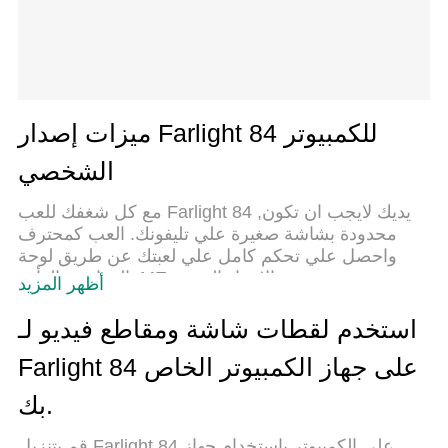
ميزات إصدار Farlight 84 للكمبيوتر
الشخصي
مع كل شغفك للعب Farlight 84 ,يديك لايجب ان تكون
محدودة بشاشة صغيرة علي تليفونك. العب كمحترف
واحصل علي تحكم كامل علي لعبتك عن طريق لوحة
المفاتيح والفأره. MEmuيقدم جميع الاشياء التي
أظهر المزيد
تتوقعها.حمل والعب Farlight 84 علي جهاز الحاسوب
الخاص بك العب كماتريد ,لايوجد حدود علي البطارية
استخدم لقطات شاشة ومقاطع فيديو لـ
والباقة ولا يوجد اتصالات مزعجة النسخة الجديدة من
Farlight 84 على جهاز الكمبيوتر الخاص
MEmu7 هو افضل وسيلة للعب Farlight 84 علي جهاز
الحاسب معد عن طريق خبراتنا , لوحة المفاتيح المعده
بك.
مسبقا تجعل Farlight 84 العبة لعبة كمبيوتر حقيقة تم
برمجتها باقصي استيعابنا .المتحكم في عدة نوافذ يجعل
قم بتنزيل Farlight 84 على الكمبيوتر بإستخدام جهاز