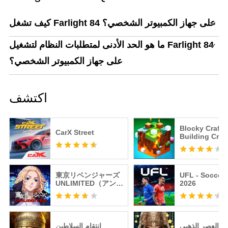
كيف تشغل Farlight 84 على جهاز الكمبيوتر الشخصي؟
ما هو الحد الأدنى لمتطلبات النظام لتشغيل Farlight 84
على جهاز الكمبيوتر الشخصي؟
اكتشف
Blocky Craft:
CarX Street
Building Craft
東京リベンジャーズ
UFL - Soccer
UNLIMITED（アンリ
2026
ベ）
ن: العصر الذهبي
انتقام السلاطين