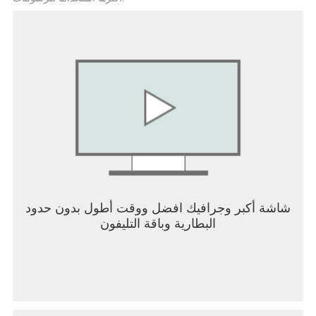
الدعم: https://support.riotgames.com
سياسة الخصوصية:
https://www.riotgames.com/en/privacy-notice
شروط الاستخدام
:https://na.leagueoflegends.com/en/legal/termsofuse
شاشة أكبر وجرافيك افضل ووقت أطول بدون حدود
البطارية وباقة التليفون