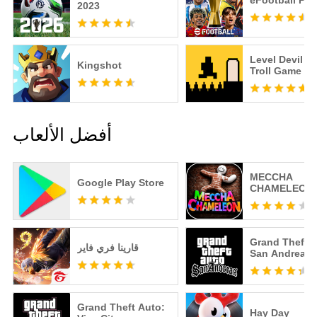
eFootball PE
2023
Level Devil -
Kingshot
Troll Game
أفضل الألعاب
MECCHA
Google Play Store
CHAMELEON
Grand Theft A
قارينا فري فاير
San Andreas
Grand Theft Auto:
Hay Day