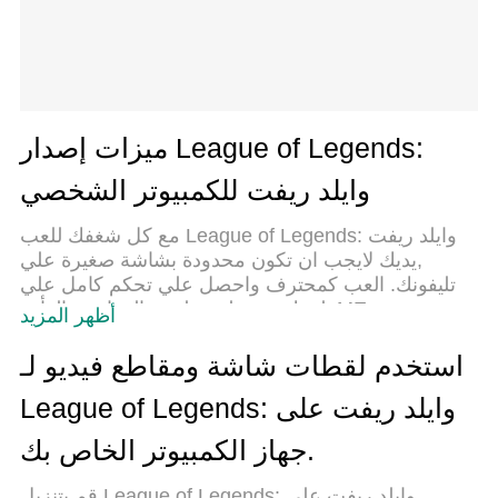
ميزات إصدار League of Legends:
وايلد ريفت للكمبيوتر الشخصي
مع كل شغفك للعب League of Legends: وايلد ريفت
,يديك لايجب ان تكون محدودة بشاشة صغيرة علي
تليفونك. العب كمحترف واحصل علي تحكم كامل علي
لعبتك عن طريق لوحة المفاتيح والفأره. MEmuيقدم جميع
أظهر المزيد
الاشياء التي تتوقعها.حمل والعب League of Legends:
وايلد ريفت علي جهاز الحاسوب الخاص بك العب كماتريد
استخدم لقطات شاشة ومقاطع فيديو لـ
,لايوجد حدود علي البطارية والباقة ولا يوجد اتصالات
League of Legends: وايلد ريفت على
مزعجة النسخة الجديدة من MEmu7 هو افضل وسيلة
للعب League of Legends: وايلد ريفت علي جهاز
جهاز الكمبيوتر الخاص بك.
الحاسب معد عن طريق خبراتنا , لوحة المفاتيح المعده
مسبقا تجعل League of Legends: وايلد ريفت العبة لعبة
قم بتنزيل League of Legends: وايلد ريفت على