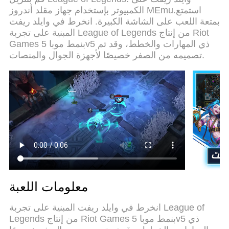
كمبيوتر حقيقة تم برمجتها باقصي استيعابنا .المتحكم في
الكمبيوتر بإستخدام جهاز مقلد أندروز MEmu.استمتع
عدة نوافذ يجعل لعب لعبتين او اكثر او استعمال اكثر من
بمتعة اللعب على الشاشة الكبيرة. انخرط في وايلد ريفت
حساب اسهل واهم شئ ان المحرك الخاص بنا يمكن ان
المبنية على تجربة League of Legends من إنتاج Riot
يخرج كل امكانيات جهازك ويجعل كل شئ اكثر سلاسة
Games بنمط موبا 5v5 ذي المهارات والخطط، وقد تم
نحن لانهتم بكيف تلعب فقط بل ايضا بالسعادة التي
تصميمه من الصفر خصيصًا لأجهزة الجوال والمنصات.
تغمرك من اللعب
معلومات اللعبة
انخرط في وايلد ريفت المبنية على تجربة League of
Legends من إنتاج Riot Games بنمط موبا 5v5 ذي