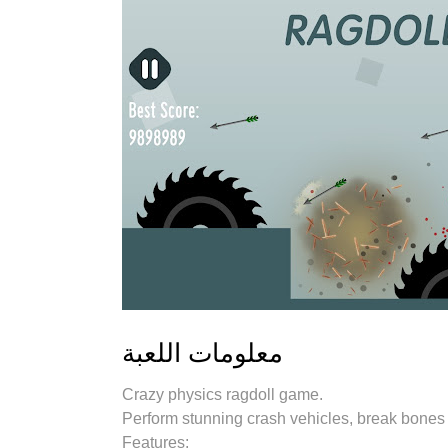
معلومات اللعبة
Crazy physics ragdoll game.
Perform stunning crash vehicles, break bones 
Features: