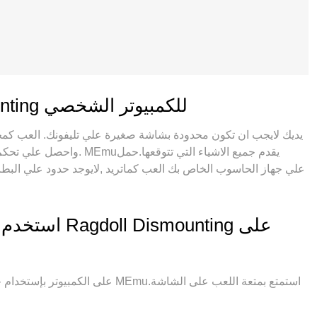
ميزات إصدار Ragdoll Dismounting للكمبيوتر الشخصي
واحصل علي تحكم كامل علي لع
عن ط
باقصي استيعابنا .المتحكم في عدة نوافذ يجعل لعب لعبتين او
استخدم لقطات
المحرك الخاص بنا يمكن ان يخرج كل امكانيات جهازك ويجعل كل شئ