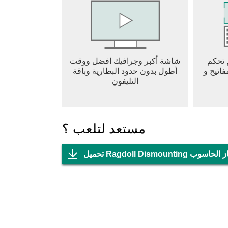
 تحكم
شاشة أكبر وجرافيك افضل ووقت
اتيح و
أطول بدون حدود البطارية وباقة
التليفون
مستعد لتلعب ؟
Ragdoll  علي جهاز الحاسوب