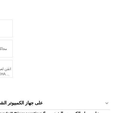
اتقن لعبة
كيف تشغل Ragdoll Dismounting على جهاز الكم