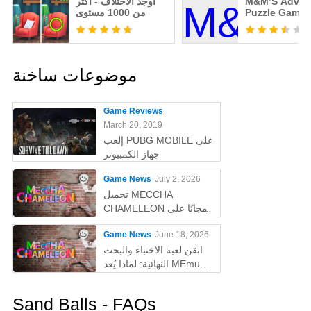
M&M’S Advent
أوجد الاختلاف - أكثر
Puzzle Games
من 1000 مستوى
موضوعات ساخنة
Game Reviews
March 20, 2019
إلعب PUBG MOBILE على
جهاز الكمبيوتر
Game News
July 2, 2026
تحميل MECCHA
CHAMELEON مجانًا على
الكمبيوتر
Game News
June 18, 2026
اتقن لعبة الاختباء والبحث
النهائية: لماذا يُعد MEmu
أفضل طريقة للعب
MECCHA CHAMELEON
Sand Balls - FAQs
على الكمبيوتر!