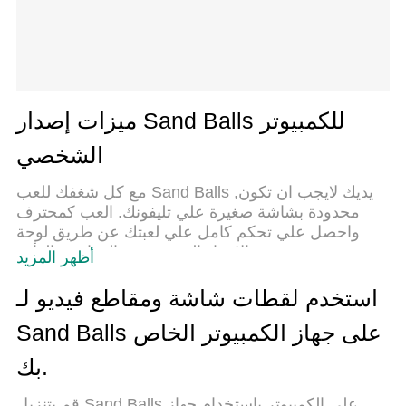
ميزات إصدار Sand Balls للكمبيوتر
الشخصي
مع كل شغفك للعب Sand Balls ,يديك لايجب ان تكون
محدودة بشاشة صغيرة علي تليفونك. العب كمحترف
واحصل علي تحكم كامل علي لعبتك عن طريق لوحة
المفاتيح والفأره. MEmuيقدم جميع الاشياء التي
أظهر المزيد
تتوقعها.حمل والعب Sand Balls علي جهاز الحاسوب
الخاص بك العب كماتريد ,لايوجد حدود علي البطارية
استخدم لقطات شاشة ومقاطع فيديو لـ
والباقة ولا يوجد اتصالات مزعجة النسخة الجديدة من
Sand Balls على جهاز الكمبيوتر الخاص
MEmu7 هو افضل وسيلة للعب Sand Balls علي جهاز
الحاسب معد عن طريق خبراتنا , لوحة المفاتيح المعده
بك.
مسبقا تجعل Sand Balls العبة لعبة كمبيوتر حقيقة تم
برمجتها باقصي استيعابنا .المتحكم في عدة نوافذ يجعل
قم بتنزيل Sand Balls على الكمبيوتر بإستخدام جهاز