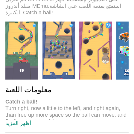
لعب لعبتين او اكثر او استعمال اكثر من حساب اسهل
مقلد أندروز MEmu.استمتع بمتعة اللعب على الشاشة
واهم شئ ان المحرك الخاص بنا يمكن ان يخرج كل
الكبيرة. Catch a ball!
امكانيات جهازك ويجعل كل شئ اكثر سلاسة نحن لانهتم
بكيف تلعب فقط بل ايضا بالسعادة التي تغمرك من
اللعب
معلومات اللعبة
Catch a ball!
Turn right, now a little to the left, and right again,
than free up more space so the ball can move, and
finally… Yes! Catch it!
أظهر المزيد
Make sure you're careful and really pay attention—