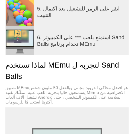
5. انقر على الرمز للتشغيل بعد اكتمال
التثبيت
6. استمتع بلعب *** على الكمبيوتر Sand
Balls تخدام برنامج MEmu
لماذا تستخدم MEmu لتجربة ل Sand
Balls
تطبيق MEmuهو افضل محاكى اندرويد مجانى وبالفعل 50 مليون شخص
يستمتعون حاليا بتجربه اللعب عليه. تمكّنك تقنية MEmu الافتراضية من
تشغيل آلاف ألعاب Android بسلاسة على الكمبيوتر الشخصي ، حتى
أكثرها استخدامًا للرسومات.