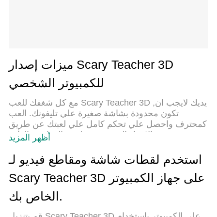
ميزات إصدار Scary Teacher 3D
للكمبيوتر الشخصي
مع كل شغفك للعب Scary Teacher 3D ,يديك لايجب ان
تكون محدودة بشاشة صغيرة علي تليفونك. العب
كمحترف واحصل علي تحكم كامل علي لعبتك عن طريق
لوحة المفاتيح والفأره. MEmuيقدم جميع الاشياء التي
أظهر المزيد
تتوقعها.حمل والعب Scary Teacher 3D علي جهاز
الحاسوب الخاص بك العب كماتريد ,لايوجد حدود علي
استخدم لقطات شاشة ومقاطع فيديو لـ
البطارية والباقة ولا يوجد اتصالات مزعجة النسخة
Scary Teacher 3D على جهاز الكمبيوتر
الجديدة من MEmu7 هو افضل وسيلة للعب Scary
Teacher 3D علي جهاز الحاسب معد عن طريق خبراتنا ,
الخاص بك.
لوحة المفاتيح المعده مسبقا تجعل Scary Teacher 3D
العبة لعبة كمبيوتر حقيقة تم برمجتها باقصي استيعابنا
قم بتنزيل Scary Teacher 3D على الكمبيوتر بإستخدام