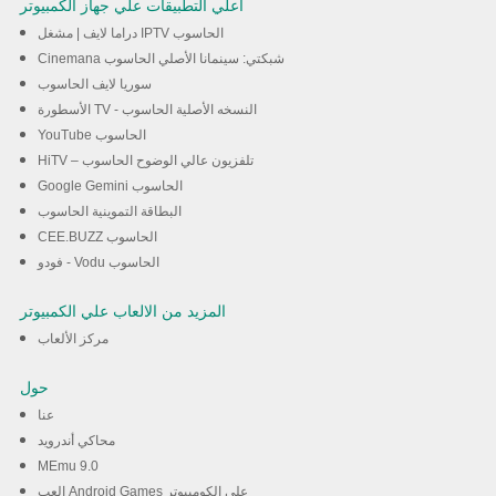
اعلي التطبيقات علي جهاز الكمبيوتر
دراما لايف | مشغل IPTV الحاسوب
Cinemana شبكتي: سينمانا الأصلي الحاسوب
سوريا لايف الحاسوب
الأسطورة TV - النسخه الأصلية الحاسوب
YouTube الحاسوب
HiTV – تلفزيون عالي الوضوح الحاسوب
Google Gemini الحاسوب
البطاقة التموينية الحاسوب
CEE.BUZZ الحاسوب
فودو - Vodu الحاسوب
المزيد من الالعاب علي الكمبيوتر
مركز الألعاب
حول
عنا
محاكي أندرويد
MEmu 9.0
العب Android Games على الكومبيوتر