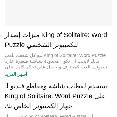
ميزات إصدار King of Solitaire: Word
Puzzle للكمبيوتر الشخصي
مع كل شغفك للعب King of Solitaire: Word Puzzle
,يديك لايجب ان تكون محدودة بشاشة صغيرة علي
تليفونك. العب كمحترف واحصل علي تحكم كامل علي
لعبتك عن طريق لوحة المفاتيح والفأره. MEmuيقدم جميع
أظهر المزيد
الاشياء التي تتوقعها.حمل والعب King of Solitaire:
Word Puzzle علي جهاز الحاسوب الخاص بك العب
استخدم لقطات شاشة ومقاطع فيديو لـ
كماتريد ,لايوجد حدود علي البطارية والباقة ولا يوجد
King of Solitaire: Word Puzzle على
اتصالات مزعجة النسخة الجديدة من MEmu7 هو افضل
وسيلة للعب King of Solitaire: Word Puzzle علي جهاز
جهاز الكمبيوتر الخاص بك.
الحاسب معد عن طريق خبراتنا , لوحة المفاتيح المعده
مسبقا تجعل King of Solitaire: Word Puzzle العبة لعبة
قم بتنزيل King of Solitaire: Word Puzzle على