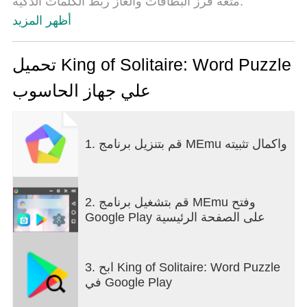
متعة فرز البطاقات وألغاز ربط الكلمات الذكية.
أظهر المزيد
سواء كنت من محبي ألعاب السوليتير، أو ألغاز الكلمات،
أو تمارين تنشيط الذهن، فإن لعبة ملك السوليتير: ألغاز
الكلمات هي خيارك الأمثل للعب. فرز بطاقات الكلمات
تحميل King of Solitaire: Word Puzzle
في الفئات الصحيحة، وخطط لكل حركة، وأفرغ اللوحة
علي جهاز الحاسوب
قبل نفاد حركاتك. سهلة التعلم، وممتعة عند إتقانها.
1. قم بتنزيل برنامج MEmu واكمال تثبيته
2. قم بتشغيل برنامج MEmu وفتح
Google Play على الصفحة الرئيسية
3. ابح King of Solitaire: Word Puzzle
في Google Play