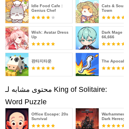
Idle Food Cafe :
Cats & Soup: 
Genius Chef
Town
Wish: Avatar Dress
Dark Mage De
Up
66,666
판타지타운
The Apocaly
محتوى مشابه لـ King of Solitaire:
Word Puzzle
Office Escape: 20s
Warhammer 40
Survival
Dark Heresy