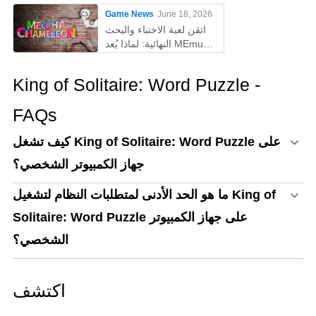
الكمبيوتر
Game News
June 18, 2026
اتقن لعبة الاختباء والبحث
النهائية: لماذا يُعد MEmu
أفضل طريقة للعب
MECCHA CHAMELEON
King of Solitaire: Word Puzzle -
على الكمبيوتر!
FAQs
كيف تشغل King of Solitaire: Word Puzzle على
جهاز الكمبيوتر الشخصي؟
ما هو الحد الأدنى لمتطلبات النظام لتشغيل King of
Solitaire: Word Puzzle على جهاز الكمبيوتر
الشخصي؟
اكتشف