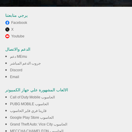
يرجي متابعتنا
Facebook
X
استمتع بلعب *** على الكمبيوتر
Youtube
King of Solitaire: Word Puzzle
الدعم والاتصال
تخدام برنامج MEmu
دعم MEmu
جروب الدعم المباشر
Discord
تحميل
Email
الالعاب المشهورة علي جهاز الكمبيوتر
Call of Duty Mobile الحاسوب
PUBG MOBILE الحاسوب
قارينا فري فاير الحاسوب
Google Play Store الحاسوب
Grand Theft Auto: Vice City الحاسوب
MECCHA CHAMELEON الحاسوب