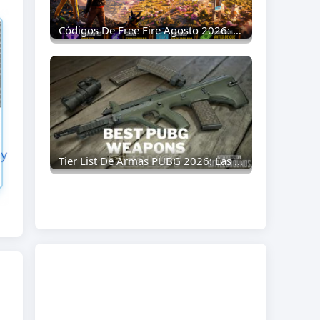
Códigos De Free Fire Agosto 2026: Recompensas Gratis, Skins Y Premios Exclusivos
Tier List De Armas PUBG 2026: Las Mejores Armas Clasificadas De La S A La D (Guía Actualizada)