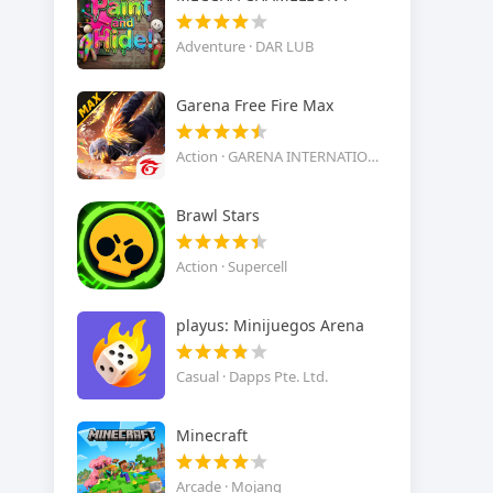
Adventure · DAR LUB
Garena Free Fire Max
Action · GARENA INTERNATIONAL I
Brawl Stars
Action · Supercell
playus: Minijuegos Arena
Casual · Dapps Pte. Ltd.
Minecraft
Arcade · Mojang