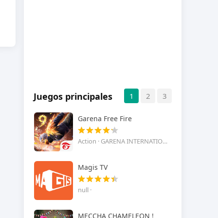
Juegos principales
1
2
3
Garena Free Fire
Action · GARENA INTERNATIONAL I
Magis TV
null ·
MECCHA CHAMELEON !