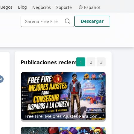
MEmu
juegos
Blog
Negocios
Soporte
Español
Buscar:
Descargar
Buscar
Publicaciones recientes
1
2
3
Free Fire: Mejores Ajustes Para Conseguir Disparos A La Cabeza