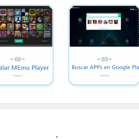
Cómo Configurar La CPU Y La Memoria En MEmu
¡MEmu 7.2.1 Se Lanza Oficialmente!